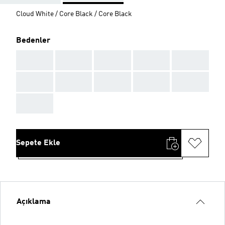
Cloud White / Core Black / Core Black
Bedenler
AAA
AAA
AAA
AAA
AAA
AAA
AAA
AAA
AAA
AAA
AAA
Sepete Ekle
Açıklama