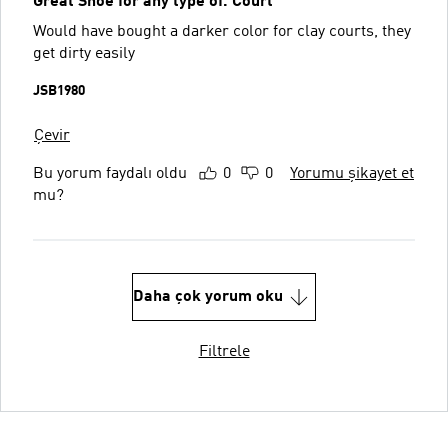
Great Shoe for any type of. Court
Would have bought a darker color for clay courts, they
get dirty easily
JSB1980
Çevir
Bu yorum faydalı oldu
0
0
Yorumu şikayet et
mu?
Daha çok yorum oku
Filtrele