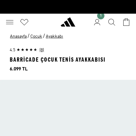
1
/
/
Anasayfa
Çocuk
Ayakkabı
4.5
(8)
BARRICADE ÇOCUK TENIS AYAKKABISI
Fiyat
6.099 TL