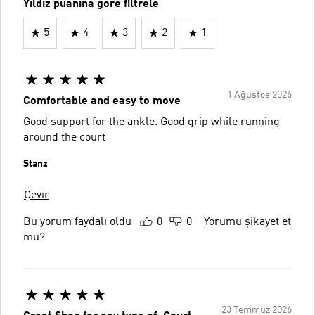
Yıldız puanına göre filtrele
5
4
3
2
1
1 Ağustos 2026
Comfortable and easy to move
Good support for the ankle. Good grip while running
around the court
Stanz
Çevir
Bu yorum faydalı oldu
0
0
Yorumu şikayet et
mu?
23 Temmuz 2026