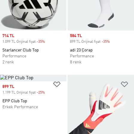
Sale price
714 TL
Sale price
584 TL
1.099 TL Orijinal fiyat
-35%
Discount
899 TL Orijinal fiyat
-35%
Discount
Starlancer Club Top
adi 23 Çorap
Performance
Performance
2 renk
8 renk
Favori Listesine Ekle
Fa
Sale price
899 TL
1.199 TL Orijinal fiyat
-25%
Discount
EPP Club Top
Erkek Performance