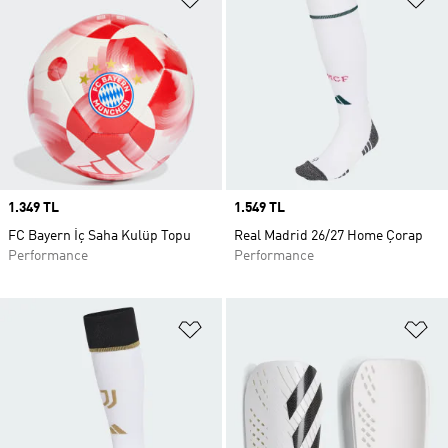
Price
1.349 TL
Price
1.549 TL
FC Bayern İç Saha Kulüp Topu
Real Madrid 26/27 Home Çorap
Performance
Performance
Favori Listesine Ekle
Fa