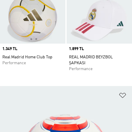
Price
1.349 TL
Price
1.899 TL
Real Madrid Home Club Top
REAL MADRID BEYZBOL
Performance
ŞAPKASI
Performance
Fa