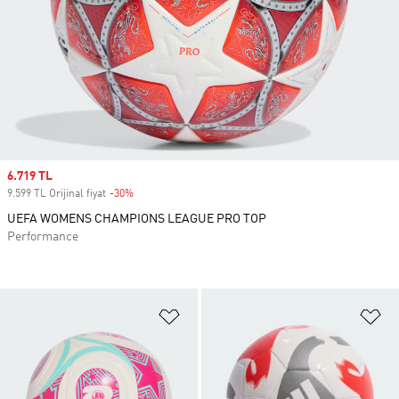
Sale price
6.719 TL
9.599 TL Orijinal fiyat
-30%
Discount
UEFA WOMENS CHAMPIONS LEAGUE PRO TOP
Performance
Favori Listesine Ekle
Fa