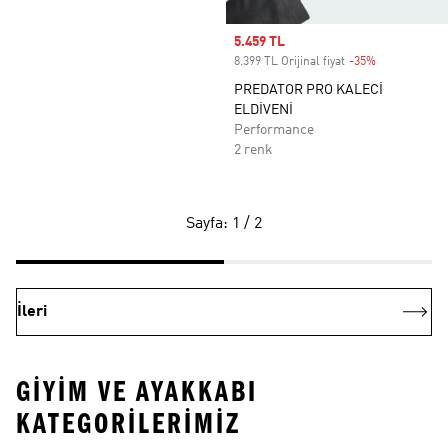
Sale price
5.459 TL
8.399 TL Orijinal fiyat
-35%
Discount
PREDATOR PRO KALECİ
ELDİVENİ
Performance
2 renk
Sayfa: 1 / 2
İleri
GIYIM VE AYAKKABI
KATEGORILERIMIZ