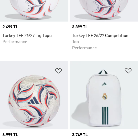
Price
2.499 TL
Price
3.399 TL
Turkey TFF 26/27 Lig Topu
Turkey TFF 26/27 Competition
Performance
Top
Performance
Favori Listesine Ekle
Fa
Price
6.999 TL
Price
3.749 TL