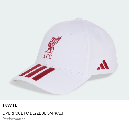
Price
1.899 TL
LIVERPOOL FC BEYZBOL ŞAPKASI
Performance