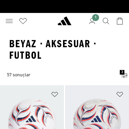
1
BEYAZ · AKSESUAR ·
FUTBOL
3
57 sonuçlar
Favori Listesine Ekle
Fa