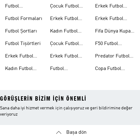
Futbol
Çocuk Futbol
Erkek Futbol
Ayakkabıları
Ayakkabıları
Topları
Futbol Formaları
Erkek Futbol
Erkek Futbol
Formaları
Eldivenleri
Futbol Şortları
Kadın Futbol
Fifa Dünya Kupası
Formaları
26™
Futbol Tişörtleri
Çocuk Futbol
F50 Futbol
Formaları
Ayakkabıları
Erkek Futbol
Erkek Futbol
Predator Futbol
Ayakkabıları
Şortları
Ayakkabıları
Kadın Futbol
Futbol
Copa Futbol
Ayakkabıları
Aksesuarları
Ayakkabıları
GÖRÜŞLERIN BIZIM IÇIN ÖNEMLI
Sana daha iyi hizmet vermek için çalışıyoruz ve geri bildirimine değer
veriyoruz
Başa dön