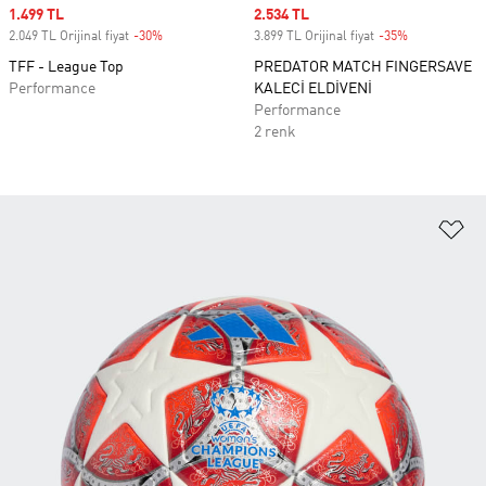
Sale price
1.499 TL
Sale price
2.534 TL
2.049 TL Orijinal fiyat
-30%
Discount
3.899 TL Orijinal fiyat
-35%
Discount
TFF - League Top
PREDATOR MATCH FINGERSAVE
Performance
KALECİ ELDİVENİ
Performance
2 renk
Fa