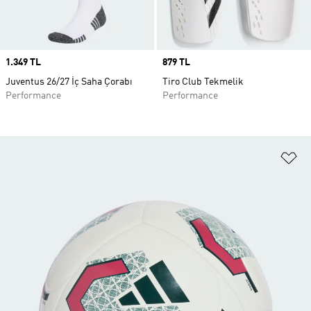
Price
1.349 TL
Price
879 TL
Juventus 26/27 İç Saha Çorabı
Tiro Club Tekmelik
Performance
Performance
Fa