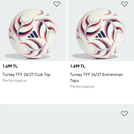
Favori Listesine Ekle
Fa
Price
1.499 TL
Price
1.699 TL
Turkey TFF 26/27 Club Top
Turkey TFF 26/27 Antrenman
Performance
Topu
Performance
Fa