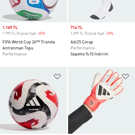
Sale price
1.169 TL
Sale price
714 TL
1.799 TL Orijinal fiyat
-35%
Discount
1.099 TL Orijinal fiyat
-35%
Discount
FIFA World Cup 26™ Trionda
Adi25 Çorap
Antrenman Topu
Performance
Performance
Sepette %10 İndirim
Favori Listesine Ekle
Fa