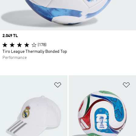
Price
2.049 TL
(178)
Tiro League Thermally Bonded Top
Performance
Favori Listesine Ekle
Fa