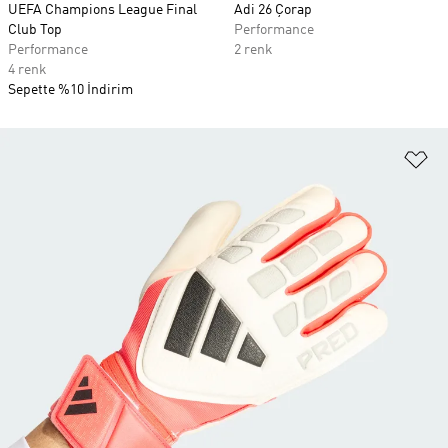
UEFA Champions League Final
Adi 26 Çorap
Club Top
Performance
Performance
2 renk
4 renk
Sepette %10 İndirim
Fa