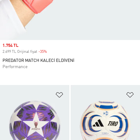
Sale price
1.754 TL
2.699 TL Orijinal fiyat
-35%
Discount
PREDATOR MATCH KALECİ ELDİVENİ
Performance
Favori Listesine Ekle
Fa