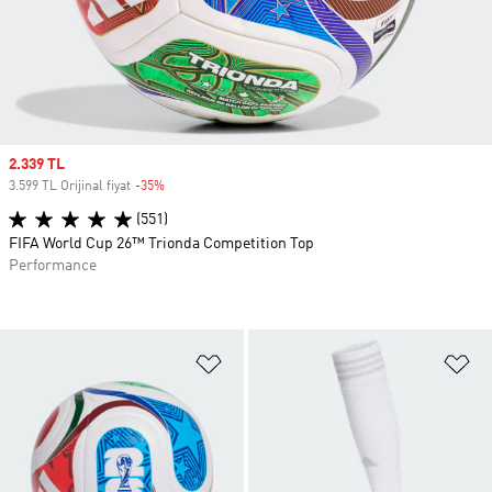
Sale price
2.339 TL
3.599 TL Orijinal fiyat
-35%
Discount
(551)
FIFA World Cup 26™ Trionda Competition Top
Performance
Favori Listesine Ekle
Fa