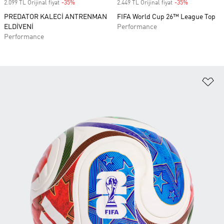
2.099 TL Orijinal fiyat
-35%
Discount
2.449 TL Orijinal fiyat
-35%
Discount
PREDATOR KALECİ ANTRENMAN
FIFA World Cup 26™ League Top
ELDİVENİ
Performance
Performance
Fa