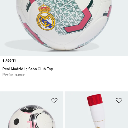
Price
1.699 TL
Real Madrid İç Saha Club Top
Performance
Favori Listesine Ekle
Fa