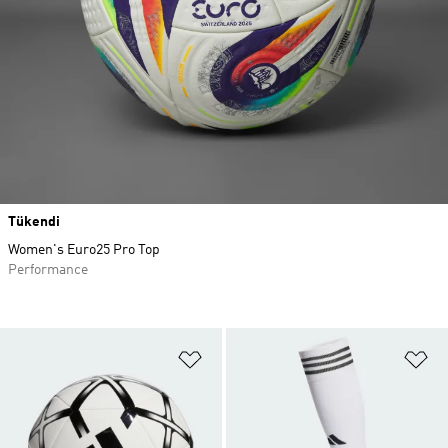
Tükendi
Women's Euro25 Pro Top
Performance
Favori Listesine Ekle
Fa