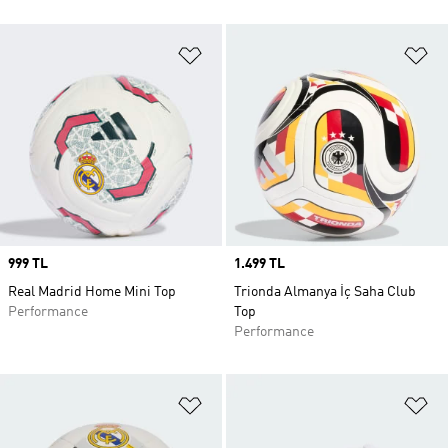
Favori Listesine Ekle
Fa
Price
999 TL
Price
1.499 TL
Real Madrid Home Mini Top
Trionda Almanya İç Saha Club
Performance
Top
Performance
Favori Listesine Ekle
Fa