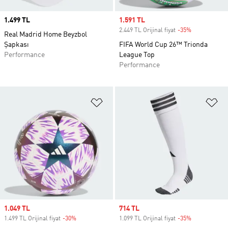
Price
1.499 TL
Sale price
1.591 TL
2.449 TL Orijinal fiyat
-35%
Discount
Real Madrid Home Beyzbol
Şapkası
FIFA World Cup 26™ Trionda
Performance
League Top
Performance
Favori Listesine Ekle
Fa
Sale price
1.049 TL
Sale price
714 TL
1.499 TL Orijinal fiyat
-30%
Discount
1.099 TL Orijinal fiyat
-35%
Discount