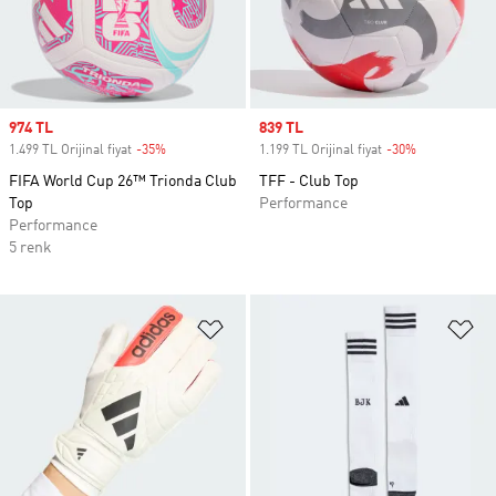
Sale price
974 TL
Sale price
839 TL
1.499 TL Orijinal fiyat
-35%
Discount
1.199 TL Orijinal fiyat
-30%
Discount
FIFA World Cup 26™ Trionda Club
TFF - Club Top
Top
Performance
Performance
5 renk
Favori Listesine Ekle
Fa