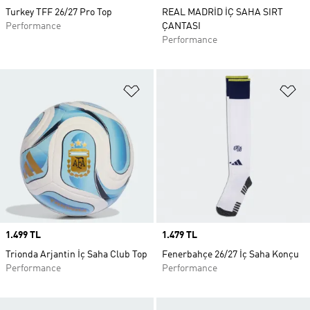
Turkey TFF 26/27 Pro Top
REAL MADRİD İÇ SAHA SIRT
Performance
ÇANTASI
Performance
Favori Listesine Ekle
Fa
Price
1.499 TL
Price
1.479 TL
Trionda Arjantin İç Saha Club Top
Fenerbahçe 26/27 İç Saha Konçu
Performance
Performance