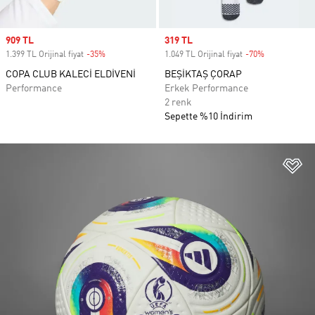
Sale price
909 TL
Sale price
319 TL
1.399 TL Orijinal fiyat
-35%
Discount
1.049 TL Orijinal fiyat
-70%
Discount
COPA CLUB KALECİ ELDİVENİ
BEŞİKTAŞ ÇORAP
Performance
Erkek Performance
2 renk
Sepette %10 İndirim
Fa