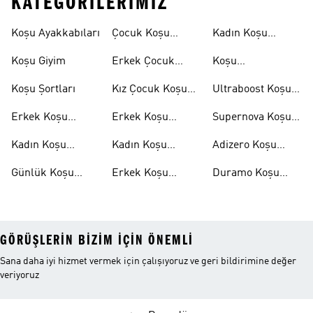
KATEGORILERIMIZ
Koşu Ayakkabıları
Çocuk Koşu
Kadın Koşu
Ayakkabıları
Şortları
Koşu Giyim
Erkek Çocuk
Koşu
Koşu Ayakkabıları
Aksesuarları
Koşu Şortları
Kız Çocuk Koşu
Ultraboost Koşu
Ayakkabıları
Ayakkabıları
Erkek Koşu
Erkek Koşu
Supernova Koşu
Ayakkabıları
Tişörtleri
Ayakkabıları
Kadın Koşu
Kadın Koşu
Adizero Koşu
Ayakkabıları
Tişörtleri
Ayakkabıları
Günlük Koşu
Erkek Koşu
Duramo Koşu
Ayakkabıları
Şortları
Ayakkabıları
GÖRÜŞLERIN BIZIM IÇIN ÖNEMLI
Sana daha iyi hizmet vermek için çalışıyoruz ve geri bildirimine değer
veriyoruz