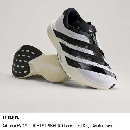
Price
11.549 TL
Adizero EVO SL LIGHTSTRIKEPRO Fermuarlı Koşu Ayakkabısı