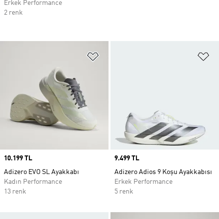
Erkek Performance
2 renk
Favori Listesine Ekle
Fa
Price
10.199 TL
Price
9.499 TL
Adizero EVO SL Ayakkabı
Adizero Adios 9 Koşu Ayakkabısı
Kadın Performance
Erkek Performance
13 renk
5 renk