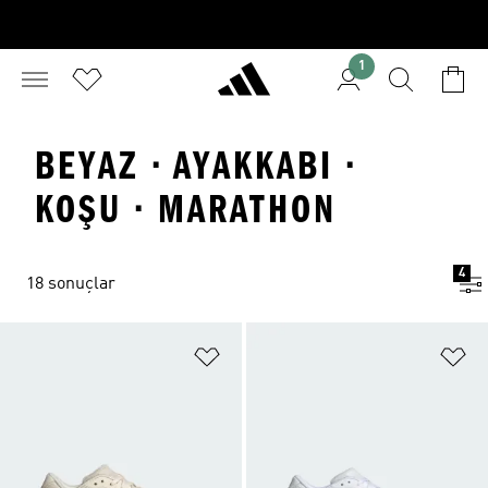
1
BEYAZ · AYAKKABI ·
KOŞU · MARATHON
4
18 sonuçlar
Favori Listesine Ekle
Fa