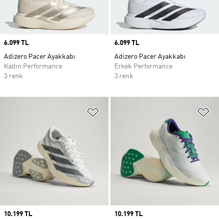
Price
6.099 TL
Price
6.099 TL
Adizero Pacer Ayakkabı
Adizero Pacer Ayakkabı
Kadın Performance
Erkek Performance
3 renk
3 renk
Favori Listesine Ekle
Fa
Price
10.199 TL
Price
10.199 TL