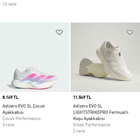
12 renk
Favori Listesine Ekle
Fa
Price
8.149 TL
Price
11.549 TL
Adizero EVO SL Çocuk
Adizero EVO SL
Ayakkabısı
LIGHTSTRIKEPRO Fermuarlı
Çocuk Performance
Koşu Ayakkabısı
3 renk
Erkek Performance
2 renk