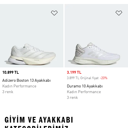
Favori Listesine Ekle
Fa
Price
10.899 TL
Sale price
3.199 TL
3.899 TL Orijinal fiyat
-20%
Discount
Adizero Boston 13 Ayakkabı
Kadın Performance
Duramo 10 Ayakkabı
3 renk
Kadın Performance
3 renk
GIYIM VE AYAKKABI