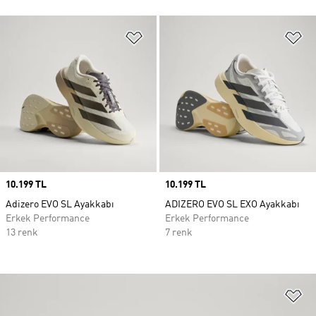
Favori Listesine Ekle
Fa
Price
10.199 TL
Price
10.199 TL
Adizero EVO SL Ayakkabı
ADIZERO EVO SL EXO Ayakkabı
Erkek Performance
Erkek Performance
13 renk
7 renk
Fa