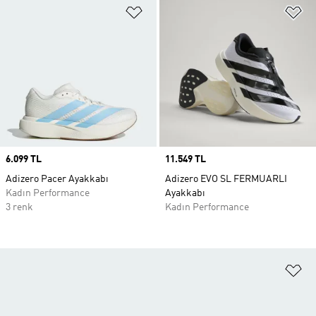
Favori Listesine Ekle
Fa
Price
6.099 TL
Price
11.549 TL
Adizero Pacer Ayakkabı
Adizero EVO SL FERMUARLI
Kadın Performance
Ayakkabı
3 renk
Kadın Performance
Fa