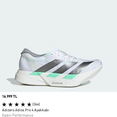
Price
16.999 TL
(364)
Adizero Adios Pro 4 Ayakkabı
Kadın Performance