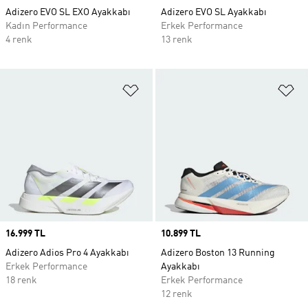
Adizero EVO SL EXO Ayakkabı
Adizero EVO SL Ayakkabı
Kadın Performance
Erkek Performance
4 renk
13 renk
Favori Listesine Ekle
Fa
Price
16.999 TL
Price
10.899 TL
Adizero Adios Pro 4 Ayakkabı
Adizero Boston 13 Running
Erkek Performance
Ayakkabı
18 renk
Erkek Performance
12 renk