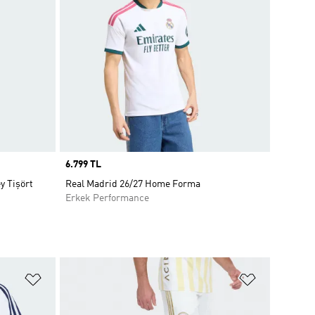
Price
6.799 TL
y Tişört
Real Madrid 26/27 Home Forma
Erkek Performance
Favori Listesine Ekle
Favori List