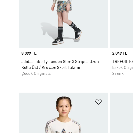
Price
3.399 TL
Price
2.049 TL
adidas Liberty London Slim 3 Stripes Uzun
TREFOIL E
Kollu Üst / Kruvaze Skort Takımı
Erkek Origi
Çocuk Originals
2 renk
Favori Listesi