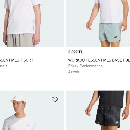
Price
2.399 TL
SSENTIALS TİŞÖRT
WORKOUT ESSENTIALS BASE POL
nals
Erkek Performance
4 renk
ne Ekle
Favori Listesine Ekle