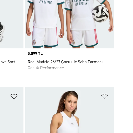
Price
5.099 TL
ove Şort
Real Madrid 26/27 Çocuk İç Saha Forması
Çocuk Performance
Favori Listesine Ekle
Favori List