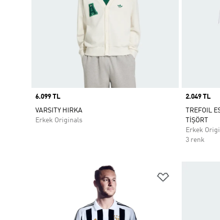
Price
6.099 TL
Price
2.049 TL
VARSITY HIRKA
TREFOIL E
Erkek Originals
TİŞÖRT
Erkek Origi
3 renk
Favori Listesi