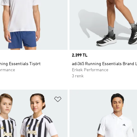
Price
2.399 TL
ing Essentials Tişört
adi365 Running Essentials Brand L
ormance
Erkek Performance
3 renk
ne Ekle
Favori Listesine Ekle