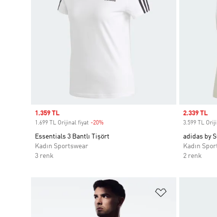
Sale price
1.359 TL
Sale price
2.339 TL
1.699 TL Orijinal fiyat
-20%
Discount
3.599 TL Oriji
Essentials 3 Bantlı Tişört
adidas by S
Kadın Sportswear
Kadın Spor
3 renk
2 renk
Favori Listesi