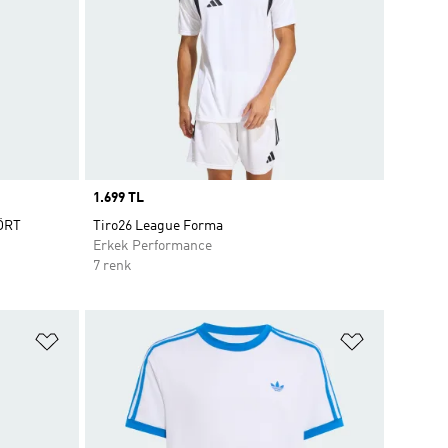
Price
1.699 TL
ÖRT
Tiro26 League Forma
Erkek Performance
7 renk
Favori Listesine Ekle
Favori List