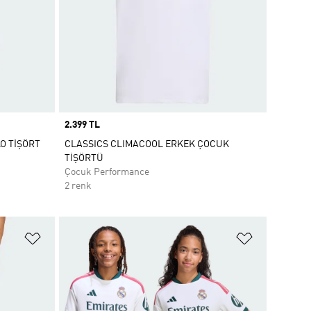
Price
2.399 TL
O TİŞÖRT
CLASSICS CLIMACOOL ERKEK ÇOCUK
TİŞÖRTÜ
Çocuk Performance
2 renk
Favori Listesine Ekle
Favori List