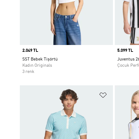
Price
2.049 TL
Price
5.099 TL
SST Bebek Tişörtü
Juventus 2
Kadın Originals
Çocuk Per
3 renk
Favori Listesi