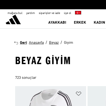
mağaza bul
yardım
siparişler ve iade
üye ol
AYAKKABI
ERKEK
KADIN
Geri
Anasayfa
Beyaz
Giyim
BEYAZ GIYIM
723 sonuçlar
Favori Listesi