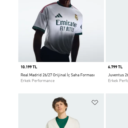
Price
10.199 TL
Price
6.799 TL
Real Madrid 26/27 Orijinal İç Saha Forması
Juventus 2
Erkek Performance
Erkek Perf
Favori Listesi