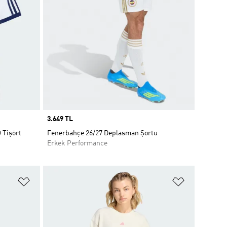
Price
3.649 TL
Tişört
Fenerbahçe 26/27 Deplasman Şortu
Erkek Performance
Favori Listesine Ekle
Favori List