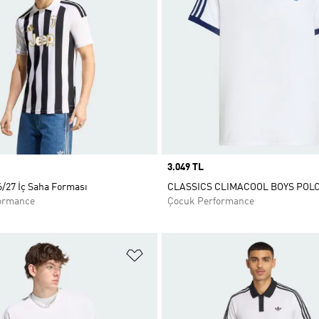
Price
3.049 TL
6/27 İç Saha Forması
CLASSICS CLIMACOOL BOYS POLO 
ormance
Çocuk Performance
ne Ekle
Favori Listesine Ekle