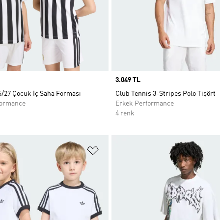
Price
3.049 TL
6/27 Çocuk İç Saha Forması
Club Tennis 3-Stripes Polo Tişört
formance
Erkek Performance
4 renk
ne Ekle
Favori Listesine Ekle