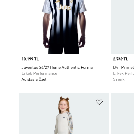
Price
10.199 TL
Price
2.749 TL
Juventus 26/27 Home Authentic Forma
D4T PrimeL
Erkek Performance
Erkek Perf
Adidas'a Özel
5 renk
Favori Listesi