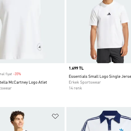
Price
1.699 TL
nal fiyat
-35%
Discount
Essentials Small Logo Single Jerse
tella McCartney Logo Atlet
Erkek Sportswear
tswear
14 renk
ne Ekle
Favori Listesine Ekle