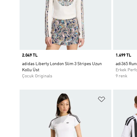
Price
2.049 TL
Price
1.699 TL
adidas Liberty London Slim 3 Stripes Uzun
adi365 Runn
Kollu Üst
Erkek Perf
Çocuk Originals
9 renk
Favori Listesi