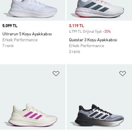
Price
5.099 TL
Sale price
3.119 TL
4.799 TL Orijinal fiyat
-35%
Discount
Ultrarun 5 Koşu Ayakkabısı
Erkek Performance
Questar 3 Koşu Ayakkabısı
7 renk
Erkek Performance
3 renk
Favori Listesine Ekle
Fa