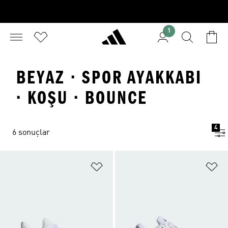
1
BEYAZ · SPOR AYAKKABI
· KOŞU · BOUNCE
4
6 sonuçlar
Favori Listesine Ekle
Fa