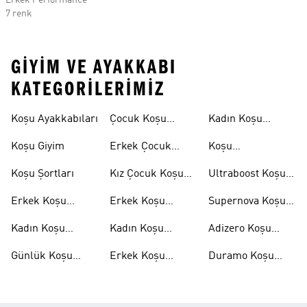
Erkek Performance
7 renk
GIYIM VE AYAKKABI
KATEGORILERIMIZ
Koşu Ayakkabıları
Çocuk Koşu
Kadın Koşu
Ayakkabıları
Şortları
Koşu Giyim
Erkek Çocuk
Koşu
Koşu Ayakkabıları
Aksesuarları
Koşu Şortları
Kız Çocuk Koşu
Ultraboost Koşu
Ayakkabıları
Ayakkabıları
Erkek Koşu
Erkek Koşu
Supernova Koşu
Ayakkabıları
Tişörtleri
Ayakkabıları
Kadın Koşu
Kadın Koşu
Adizero Koşu
Ayakkabıları
Tişörtleri
Ayakkabıları
Günlük Koşu
Erkek Koşu
Duramo Koşu
Ayakkabıları
Şortları
Ayakkabıları