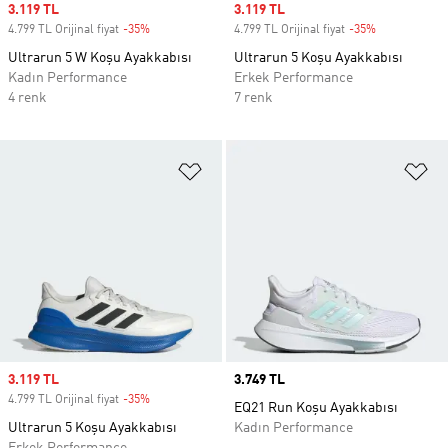
Sale price
3.119 TL
Sale price
3.119 TL
4.799 TL Orijinal fiyat
-35%
Discount
4.799 TL Orijinal fiyat
-35%
Discount
Ultrarun 5 W Koşu Ayakkabısı
Ultrarun 5 Koşu Ayakkabısı
Kadın Performance
Erkek Performance
4 renk
7 renk
Favori Listesine Ekle
Fa
Sale price
3.119 TL
Price
3.749 TL
4.799 TL Orijinal fiyat
-35%
Discount
EQ21 Run Koşu Ayakkabısı
Ultrarun 5 Koşu Ayakkabısı
Kadın Performance