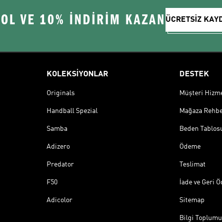
 OL VE 10% İNDİRİM KAZAN
ÜCRETSİZ KAY
KOLEKSİYONLAR
DESTEK
Originals
Müşteri Hizmet
Handball Spezial
Mağaza Rehbe
Samba
Beden Tablos
Adizero
Ödeme
Predator
Teslimat
F50
İade ve Geri 
Adicolor
Sitemap
Bilgi Toplumu