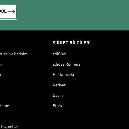
DOL
ŞİRKET BİLGİLERİ
leri ve İletişim
adiClub
ri
adidas Runners
u
Hakkımızda
Kariyer
Basın
Ödeme
Etbis
 Hizmetleri