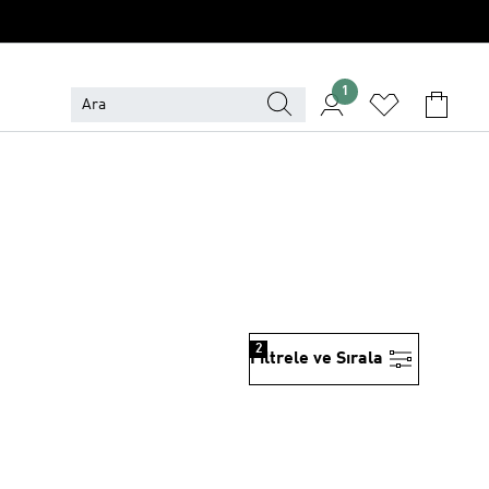
1
2
Filtrele ve Sırala