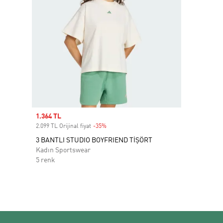
Sale price
1.364 TL
2.099 TL Orijinal fiyat
-35%
Discount
3 BANTLI STUDIO BOYFRIEND TİŞÖRT
Kadın Sportswear
5 renk