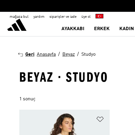
mağaza bul
yardım
siparişler ve iade
üye ol
AYAKKABI
ERKEK
KADIN
Geri
Anasayfa
Beyaz
Studyo
BEYAZ · STUDYO
1 sonuç
Favori Listesi