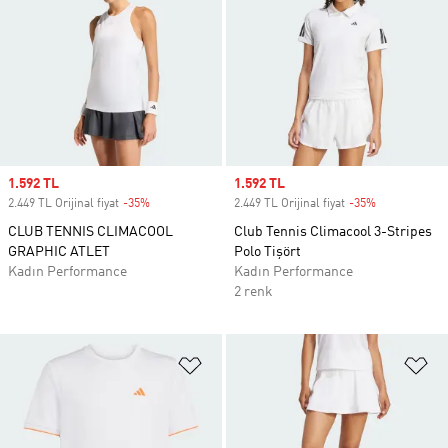
Sale price
1.592 TL
Sale price
1.592 TL
2.449 TL Orijinal fiyat
-35%
Discount
2.449 TL Orijinal fiyat
-35%
Discount
CLUB TENNIS CLIMACOOL
Club Tennis Climacool 3-Stripes
GRAPHIC ATLET
Polo Tişört
Kadın Performance
Kadın Performance
2 renk
Favori Listesine Ekle
Fa