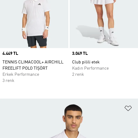
Price
4.449 TL
Price
3.049 TL
TENNIS CLIMACOOL+ AIRCHILL
Club pilili etek
FREELIFT POLO TİŞÖRT
Kadın Performance
Erkek Performance
2 renk
3 renk
Fa