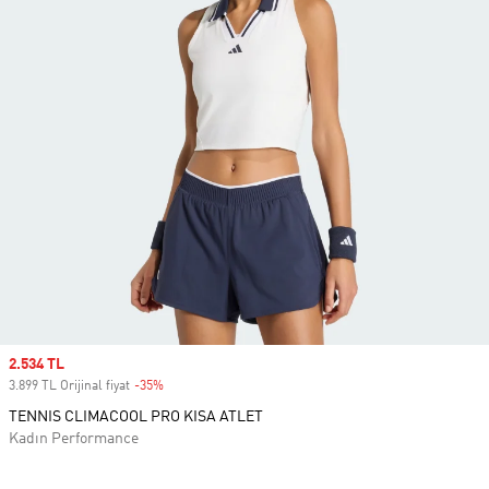
Sale price
2.534 TL
3.899 TL Orijinal fiyat
-35%
Discount
TENNIS CLIMACOOL PRO KISA ATLET
Kadın Performance