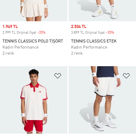
Sale price
1.949 TL
Sale price
2.534 TL
2.999 TL Orijinal fiyat
-35%
Discount
3.899 TL Orijinal fiyat
-35%
Discount
TENNIS CLASSICS POLO TİŞÖRT
TENNIS CLASSICS ETEK
Kadın Performance
Kadın Performance
2 renk
2 renk
Favori Listesine Ekle
Fa