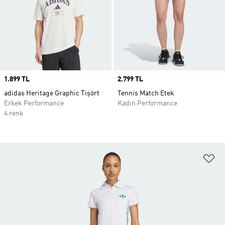
Price
1.899 TL
Price
2.799 TL
adidas Heritage Graphic Tişört
Tennis Match Etek
Erkek Performance
Kadın Performance
4 renk
Fa