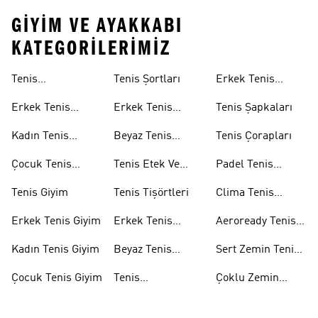
GIYIM VE AYAKKABI
KATEGORILERIMIZ
Tenis
Tenis Şortları
Erkek Tenis
Ayakkabıları
Aksesuarları
Erkek Tenis
Erkek Tenis
Tenis Şapkaları
Ayakkabıları
Şortları
Kadın Tenis
Beyaz Tenis
Tenis Çorapları
Ayakkabıları
Şortları
Çocuk Tenis
Tenis Etek Ve
Padel Tenis
Ayakkabıları
Elbiseleri
Ekipmanları
Tenis Giyim
Tenis Tişörtleri
Clima Tenis
Koleksiyonu
Erkek Tenis Giyim
Erkek Tenis
Aeroready Tenis
Tişörtleri
Koleksiyonu
Kadın Tenis Giyim
Beyaz Tenis
Sert Zemin Tenis
Ayakkabıları
Ayakkabıları
Çocuk Tenis Giyim
Tenis
Çoklu Zemin
Aksesuarları
Tenis
Ayakkabıları