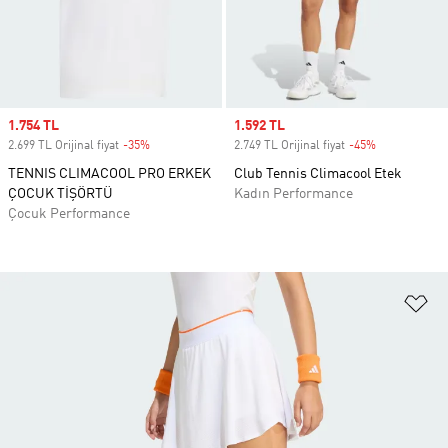
Sale price
1.754 TL
Sale price
1.592 TL
2.699 TL Orijinal fiyat
-35%
Discount
2.749 TL Orijinal fiyat
-45%
Discount
TENNIS CLIMACOOL PRO ERKEK
Club Tennis Climacool Etek
ÇOCUK TİŞÖRTÜ
Kadın Performance
Çocuk Performance
Fa