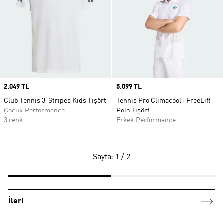
Price
2.049 TL
Price
5.099 TL
Club Tennis 3-Stripes Kids Tişört
Tennis Pro Climacool+ FreeLift
Çocuk Performance
Polo Tişört
3 renk
Erkek Performance
Sayfa: 1 / 2
İleri