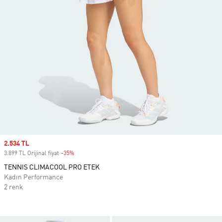
Sale price
2.534 TL
3.899 TL Orijinal fiyat
-35%
Discount
TENNIS CLIMACOOL PRO ETEK
Kadın Performance
2 renk