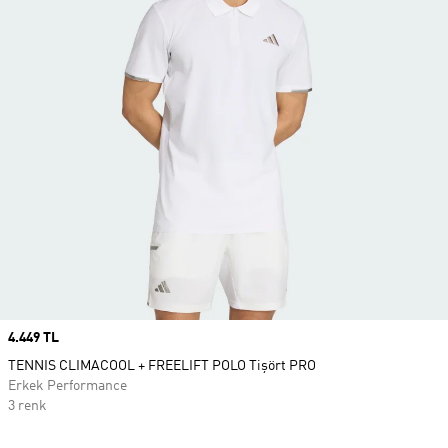
Price
4.449 TL
TENNIS CLIMACOOL + FREELIFT POLO Tişört PRO
Erkek Performance
3 renk