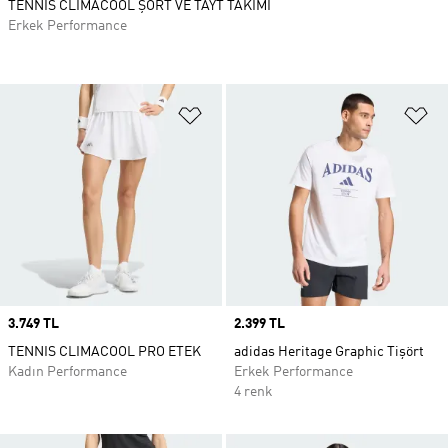
TENNIS CLIMACOOL ŞORT VE TAYT TAKIMI
Erkek Performance
Favori Listesine Ekle
Fa
Price
3.749 TL
Price
2.399 TL
TENNIS CLIMACOOL PRO ETEK
adidas Heritage Graphic Tişört
Kadın Performance
Erkek Performance
4 renk