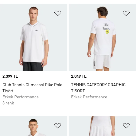
Favori Listesine Ekle
Fa
Price
2.399 TL
Price
2.049 TL
Club Tennis Climacool Pike Polo
TENNIS CATEGORY GRAPHIC
Tişört
TİŞÖRT
Erkek Performance
Erkek Performance
3 renk
Favori Listesine Ekle
Fa