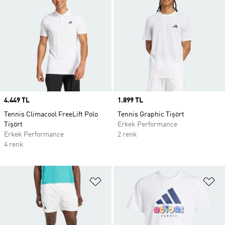
Price
4.449 TL
Price
1.899 TL
Tennis Climacool FreeLift Polo
Tennis Graphic Tişört
Tişört
Erkek Performance
Erkek Performance
2 renk
4 renk
Favori Listesine Ekle
Fa