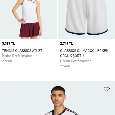
Price
3.399 TL
Price
2.749 TL
TENNIS CLASSICS ATLET
CLASSICS CLIMACOOL ERKEK
Kadın Performance
ÇOCUK ŞORTU
2 renk
Çocuk Performance
2 renk
Fa