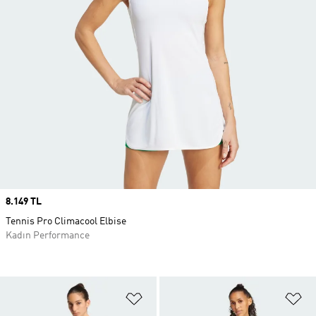
Price
8.149 TL
Tennis Pro Climacool Elbise
Kadın Performance
Favori Listesine Ekle
Fa