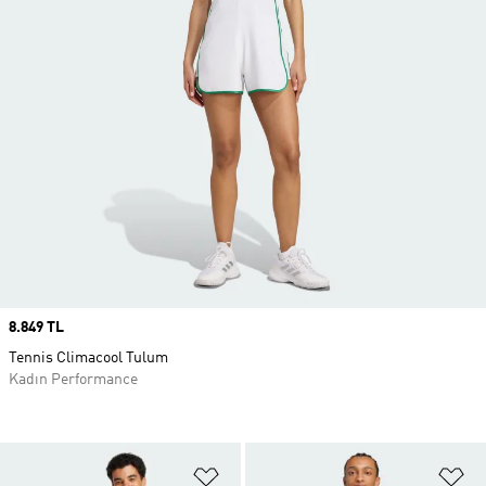
Price
8.849 TL
Tennis Climacool Tulum
Kadın Performance
Favori Listesine Ekle
Fa