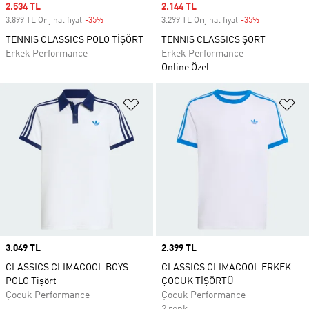
Sale price
2.534 TL
Sale price
2.144 TL
3.899 TL Orijinal fiyat
-35%
Discount
3.299 TL Orijinal fiyat
-35%
Discount
TENNIS CLASSICS POLO TİŞÖRT
TENNIS CLASSICS ŞORT
Erkek Performance
Erkek Performance
Online Özel
Favori Listesine Ekle
Fa
Price
3.049 TL
Price
2.399 TL
CLASSICS CLIMACOOL BOYS
CLASSICS CLIMACOOL ERKEK
POLO Tişört
ÇOCUK TİŞÖRTÜ
Çocuk Performance
Çocuk Performance