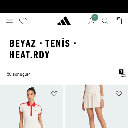
1
BEYAZ · TENIS ·
HEAT.RDY
3
58 sonuçlar
Favori Listesine Ekle
Fa