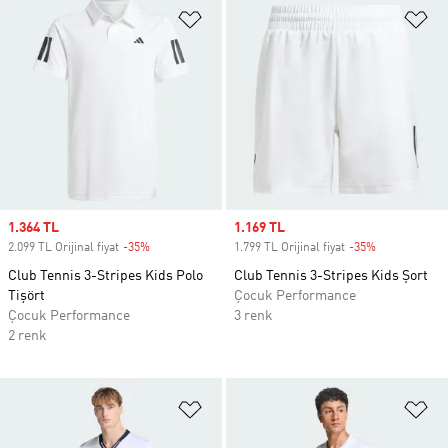
Favori Listesine Ekle
Fa
Sale price
1.364 TL
Sale price
1.169 TL
2.099 TL Orijinal fiyat
-35%
Discount
1.799 TL Orijinal fiyat
-35%
Discount
Club Tennis 3-Stripes Kids Polo
Club Tennis 3-Stripes Kids Şort
Tişört
Çocuk Performance
Çocuk Performance
3 renk
2 renk
Favori Listesine Ekle
Fa