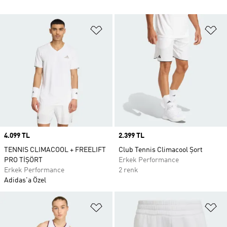
Favori Listesine Ekle
Fa
Price
4.099 TL
Price
2.399 TL
TENNIS CLIMACOOL + FREELIFT
Club Tennis Climacool Şort
PRO TİŞÖRT
Erkek Performance
Erkek Performance
2 renk
Adidas'a Özel
Favori Listesine Ekle
Fa