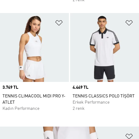
2 renk
Favori Listesine Ekle
Fa
Price
3.749 TL
Price
4.449 TL
TENNIS CLIMACOOL MIDI PRO Y-
TENNIS CLASSICS POLO TİŞÖRT
ATLET
Erkek Performance
Kadın Performance
2 renk
Fa