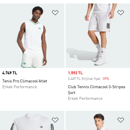
Favori Listesine Ekle
Fa
Price
4.749 TL
Sale price
1.592 TL
2.449 TL Orijinal fiyat
-35%
Discount
Tenis Pro Climacool Atlet
Erkek Performance
Club Tennis Climacool 3-Stripes
Şort
Erkek Performance
Favori Listesine Ekle
Fa