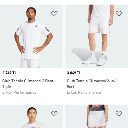
Favori Listesine Ekle
Fa
Price
2.749 TL
Price
3.049 TL
Club Tennis Climacool 3 Bantlı
Club Tennis Climacool 2-in-1
Tişört
Şort
Erkek Performance
Erkek Performance
Favori Listesine Ekle
Fa