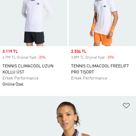
Sale price
3.119 TL
Sale price
2.534 TL
4.799 TL Orijinal fiyat
-35%
Discount
3.899 TL Orijinal fiyat
-35%
Discount
TENNIS CLIMACOOL UZUN
TENNIS CLIMACOOL FREELIFT
KOLLU ÜST
PRO TİŞÖRT
Erkek Performance
Erkek Performance
Online Özel
Fa