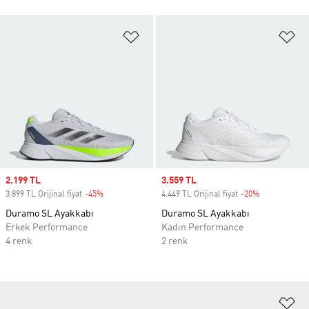
Favori Listesine Ekle
Fa
Sale price
2.199 TL
Sale price
3.559 TL
3.899 TL Orijinal fiyat
-45%
Discount
4.449 TL Orijinal fiyat
-20%
Discount
Duramo SL Ayakkabı
Duramo SL Ayakkabı
Erkek Performance
Kadın Performance
4 renk
2 renk
Fa