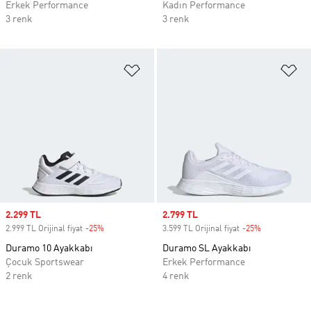
Erkek Performance
Kadın Performance
3 renk
3 renk
Favori Listesine Ekle
Fa
Sale price
2.299 TL
Sale price
2.799 TL
2.999 TL Orijinal fiyat
-25%
Discount
3.599 TL Orijinal fiyat
-25%
Discount
Duramo 10 Ayakkabı
Duramo SL Ayakkabı
Çocuk Sportswear
Erkek Performance
2 renk
4 renk