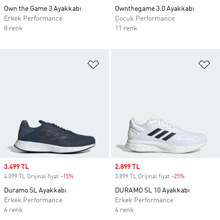
Own the Game 3 Ayakkabı
Ownthegame 3.0 Ayakkabı
Erkek Performance
Çocuk Performance
8 renk
11 renk
Favori Listesine Ekle
Fa
Sale price
3.499 TL
Sale price
2.899 TL
4.099 TL Orijinal fiyat
-15%
Discount
3.899 TL Orijinal fiyat
-25%
Discount
Duramo SL Ayakkabı
DURAMO SL 10 Ayakkabı
Erkek Performance
Erkek Performance
4 renk
4 renk