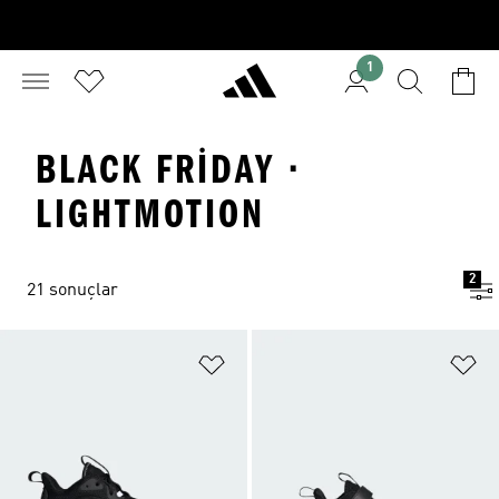
1
BLACK FRIDAY ·
LIGHTMOTION
2
21 sonuçlar
Favori Listesine Ekle
Fa