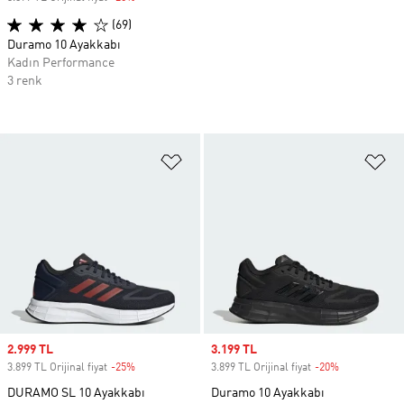
(69)
Duramo 10 Ayakkabı
Kadın Performance
3 renk
Favori Listesine Ekle
Fa
Sale price
2.999 TL
Sale price
3.199 TL
3.899 TL Orijinal fiyat
-25%
Discount
3.899 TL Orijinal fiyat
-20%
Discount
DURAMO SL 10 Ayakkabı
Duramo 10 Ayakkabı