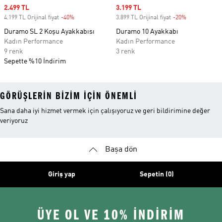
Sale price
2.499 TL
Sale price
3.199 TL
4.199 TL Orijinal fiyat
-40%
Discount
3.899 TL Orijinal fiyat
-20%
Discount
Duramo SL 2 Koşu Ayakkabısı
Duramo 10 Ayakkabı
Kadın Performance
Kadın Performance
9 renk
3 renk
Sepette %10 İndirim
GÖRÜŞLERIN BIZIM IÇIN ÖNEMLI
Sana daha iyi hizmet vermek için çalışıyoruz ve geri bildirimine değer
veriyoruz
Başa dön
Giriş yap
Sepetin (0)
ÜYE OL VE 10% İNDİRİM