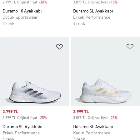
2.999 TL Orijinal fiyat
-30%
Discount
3.899 TL Orijinal fiyat
-15%
Discount
Duramo 10 Ayakkabı
Duramo SL Ayakkabı
Çocuk Sportswear
Erkek Performance
2 renk
4 renk
Favori Listesine Ekle
Fa
Sale price
2.799 TL
Sale price
2.999 TL
3.599 TL Orijinal fiyat
-25%
Discount
3.899 TL Orijinal fiyat
-25%
Discount
Duramo SL Ayakkabı
Duramo SL Ayakkabı
Erkek Performance
Kadın Performance
4 renk
3 renk