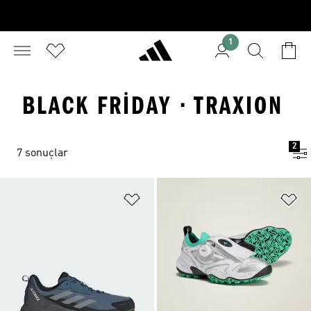
1
BLACK FRIDAY · TRAXION
2
7 sonuçlar
Favori Listesine Ekle
Fa