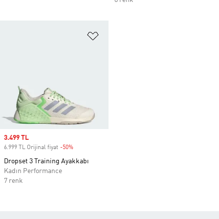
8 renk
Favori Listesine Ekle
Sale price
3.499 TL
6.999 TL Orijinal fiyat
-50%
Discount
Dropset 3 Training Ayakkabı
Kadın Performance
7 renk