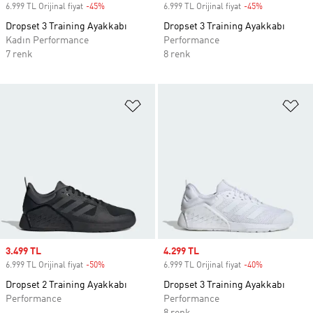
6.999 TL Orijinal fiyat
-45%
Discount
6.999 TL Orijinal fiyat
-45%
Discount
Dropset 3 Training Ayakkabı
Dropset 3 Training Ayakkabı
Kadın Performance
Performance
7 renk
8 renk
Favori Listesine Ekle
Fa
Sale price
3.499 TL
Sale price
4.299 TL
6.999 TL Orijinal fiyat
-50%
Discount
6.999 TL Orijinal fiyat
-40%
Discount
Dropset 2 Training Ayakkabı
Dropset 3 Training Ayakkabı
Performance
Performance