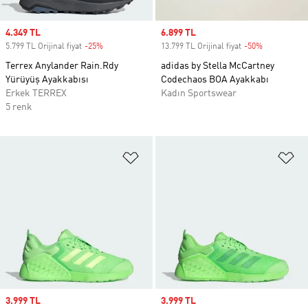
Sale price
4.349 TL
Sale price
6.899 TL
5.799 TL Orijinal fiyat
-25%
Discount
13.799 TL Orijinal fiyat
-50%
Discount
Terrex Anylander Rain.Rdy
adidas by Stella McCartney
Yürüyüş Ayakkabısı
Codechaos BOA Ayakkabı
Erkek TERREX
Kadın Sportswear
5 renk
Favori Listesine Ekle
Fa
Sale price
3.999 TL
Sale price
3.999 TL