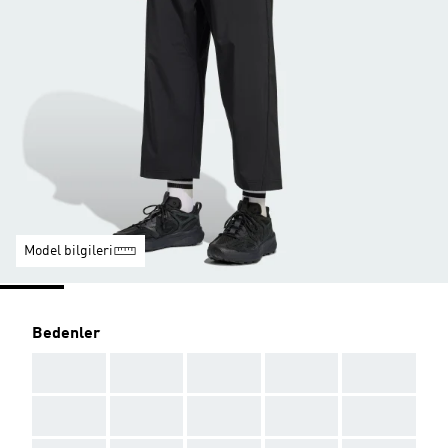
Model bilgileri
Bedenler
AAA
AAA
AAA
AAA
AAA
AAA
AAA
AAA
AAA
AAA