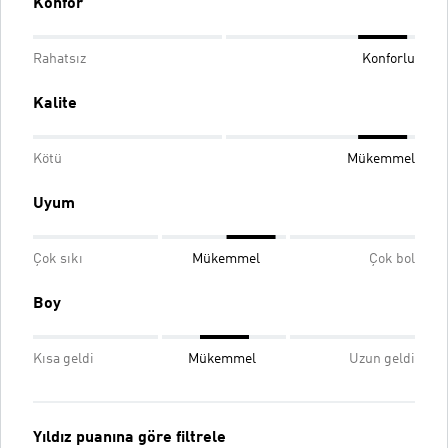
Konfor
Rahatsız
Konforlu
Kalite
Kötü
Mükemmel
Uyum
Çok sıkı
Mükemmel
Çok bol
Boy
Kısa geldi
Mükemmel
Uzun geldi
Yıldız puanına göre filtrele