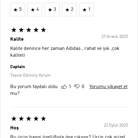
5
4
3
2
1
27 Aralık 2025
Kalite
Kalite denince her zaman Adidas , rahat ve şık ,çok
kaliteli
Captain
Teşvik Edilmiş Yorum
Bu yorum faydalı oldu
1
0
Yorumu şikayet et
mu?
22 Eylül 2025
Hoş
Bu ürün hangi özelliğiyle öne çıkıyor? Ürün çok güzel.