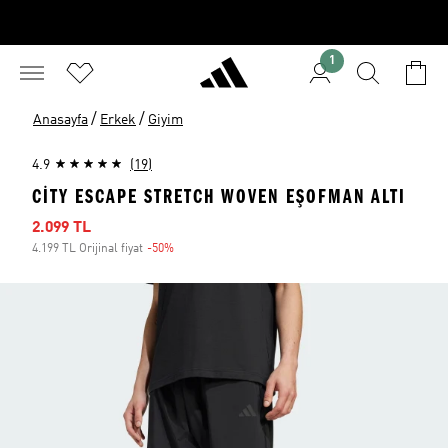
1
/
/
Anasayfa
Erkek
Giyim
4.9
(19)
CITY ESCAPE STRETCH WOVEN EŞOFMAN ALTI
İndirimli fiyat
2.099 TL
4.199 TL Orijinal fiyat
-50%
İndirim