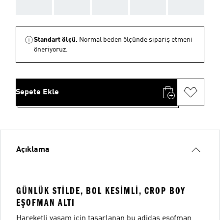
AAA
AAA
AAA
AAA
AAA
Standart ölçü.
Normal beden ölçünde sipariş etmeni
öneriyoruz.
Sepete Ekle
Açıklama
GÜNLÜK STILDE, BOL KESIMLI, CROP BOY
EŞOFMAN ALTI
Hareketli yaşam için tasarlanan bu adidas eşofman