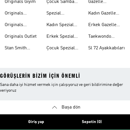
Originals Giyim
Çocuk Samba
Gazelle
Ayakkabıları
Ayakkabıları
Originals
Spezial
Kadın Gazelle
Tişörtleri
Ayakkabıları
Ayakkabıları
Originals
Kadın Spezial
Erkek Gazelle
Eşofman Altları
Ayakkabıları
Ayakkabıları
Originals Outlet
Erkek Spezial
Taekwondo
Ayakkabıları
Ayakkabıları
Stan Smith
Çocuk Spezial
Sl 72 Ayakkabıları
Ayakkabıları
Ayakkabıları
GÖRÜŞLERIN BIZIM IÇIN ÖNEMLI
Sana daha iyi hizmet vermek için çalışıyoruz ve geri bildirimine değer
veriyoruz
Başa dön
Giriş yap
Sepetin (0)