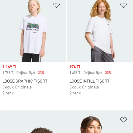
Favori Listesine Ekle
Fa
Sale price
1.169 TL
Sale price
974 TL
1.799 TL Orijinal fiyat
-35%
Discount
1.499 TL Orijinal fiyat
-35%
Discount
LOOSE GRAPHIC TİŞÖRT
LOOSE INFILL TİŞÖRT
Çocuk Originals
Çocuk Originals
2 renk
2 renk
Fa