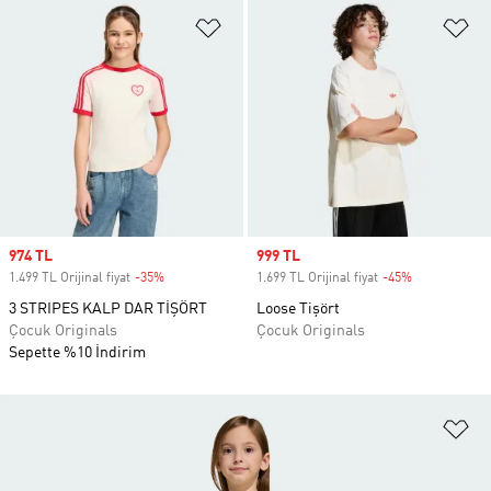
Favori Listesine Ekle
Fa
Sale price
974 TL
Sale price
999 TL
1.499 TL Orijinal fiyat
-35%
Discount
1.699 TL Orijinal fiyat
-45%
Discount
3 STRIPES KALP DAR TİŞÖRT
Loose Tişört
Çocuk Originals
Çocuk Originals
Sepette %10 İndirim
Fa