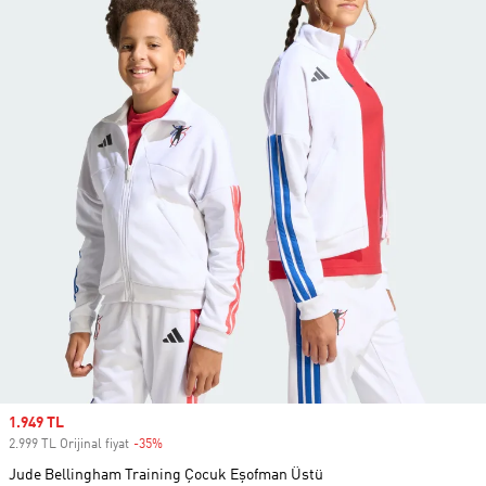
Sale price
1.949 TL
2.999 TL Orijinal fiyat
-35%
Discount
Jude Bellingham Training Çocuk Eşofman Üstü