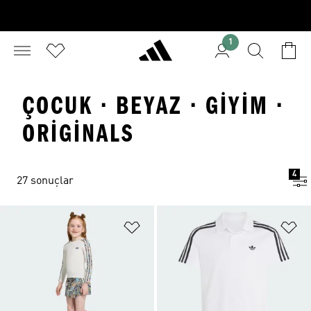
1
ÇOCUK · BEYAZ · GIYIM ·
ORIGINALS
4
27 sonuçlar
Favori Listesine Ekle
Fa