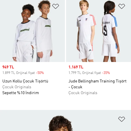
Favori Listesine Ekle
Fa
Sale price
949 TL
Sale price
1.169 TL
1.899 TL Orijinal fiyat
-50%
Discount
1.799 TL Orijinal fiyat
-35%
Discount
Uzun Kollu Çocuk Tişörtü
Jude Bellingham Training Tişört
Çocuk Originals
- Çocuk
Sepette %10 İndirim
Çocuk Originals
Fa