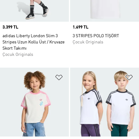
Price
3.399 TL
Price
1.699 TL
adidas Liberty London Slim 3
3 STRIPES POLO TİŞÖRT
Stripes Uzun Kollu Üst / Kruvaze
Çocuk Originals
Skort Takımı
Çocuk Originals
Favori Listesine Ekle
Fa