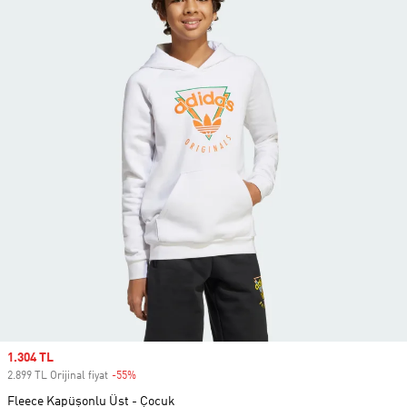
Sale price
1.304 TL
2.899 TL Orijinal fiyat
-55%
Discount
Fleece Kapüşonlu Üst - Çocuk