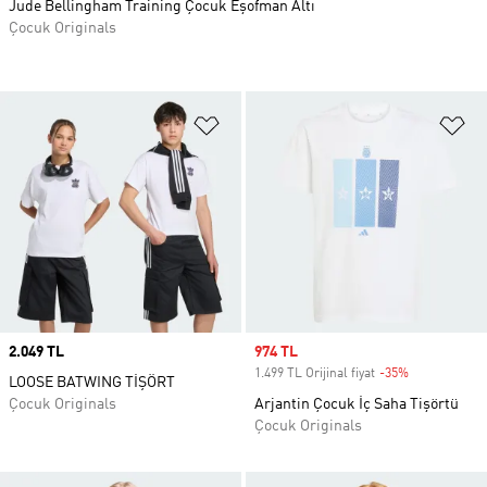
Jude Bellingham Training Çocuk Eşofman Altı
Çocuk Originals
Favori Listesine Ekle
Fa
Price
2.049 TL
Sale price
974 TL
1.499 TL Orijinal fiyat
-35%
Discount
LOOSE BATWING TİŞÖRT
Çocuk Originals
Arjantin Çocuk İç Saha Tişörtü
Çocuk Originals