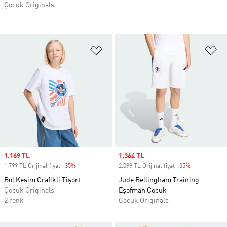
Çocuk Originals
Favori Listesine Ekle
Fa
Sale price
1.169 TL
Sale price
1.364 TL
1.799 TL Orijinal fiyat
-35%
Discount
2.099 TL Orijinal fiyat
-35%
Discount
Bol Kesim Grafikli Tişört
Jude Bellingham Training
Çocuk Originals
Eşofman Çocuk
2 renk
Çocuk Originals