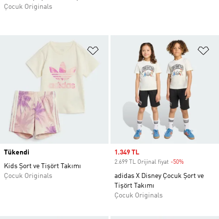
Çocuk Originals
Favori Listesine Ekle
Fa
Tükendi
Sale price
1.349 TL
2.699 TL Orijinal fiyat
-50%
Discount
Kids Şort ve Tişört Takımı
Çocuk Originals
adidas X Disney Çocuk Şort ve
Tişört Takımı
Çocuk Originals