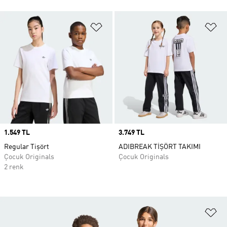
Favori Listesine Ekle
Fa
Price
1.549 TL
Price
3.749 TL
Regular Tişört
ADIBREAK TİŞÖRT TAKIMI
Çocuk Originals
Çocuk Originals
2 renk
Fa