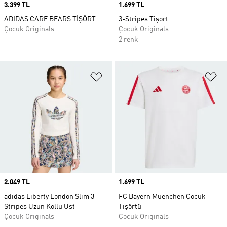
Price
3.399 TL
Price
1.699 TL
ADIDAS CARE BEARS TİŞÖRT
3-Stripes Tişört
Çocuk Originals
Çocuk Originals
2 renk
Favori Listesine Ekle
Fa
Price
2.049 TL
Price
1.699 TL
adidas Liberty London Slim 3
FC Bayern Muenchen Çocuk
Stripes Uzun Kollu Üst
Tişörtü
Çocuk Originals
Çocuk Originals