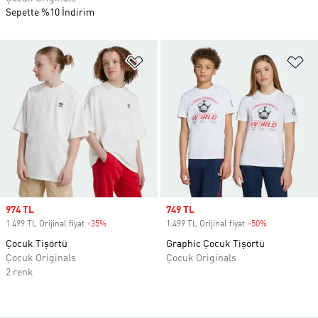
Sepette %10 İndirim
Favori Listesine Ekle
Fa
Sale price
974 TL
Sale price
749 TL
1.499 TL Orijinal fiyat
-35%
Discount
1.499 TL Orijinal fiyat
-50%
Discount
Çocuk Tişörtü
Graphic Çocuk Tişörtü
Çocuk Originals
Çocuk Originals
2 renk