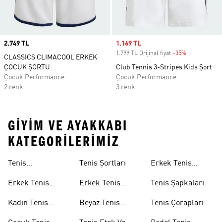
Price
2.749 TL
Sale price
1.169 TL
1.799 TL Orijinal fiyat
-35%
Discount
CLASSICS CLIMACOOL ERKEK
ÇOCUK ŞORTU
Club Tennis 3-Stripes Kids Şort
Çocuk Performance
Çocuk Performance
2 renk
3 renk
GIYIM VE AYAKKABI
KATEGORILERIMIZ
Tenis
Tenis Şortları
Erkek Tenis
Ayakkabıları
Aksesuarları
Erkek Tenis
Erkek Tenis
Tenis Şapkaları
Ayakkabıları
Şortları
Kadın Tenis
Beyaz Tenis
Tenis Çorapları
Ayakkabıları
Şortları