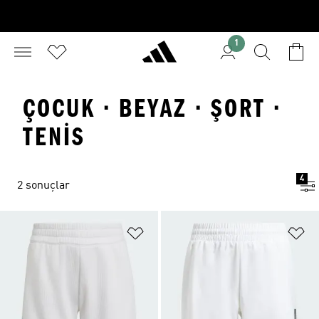
1
ÇOCUK · BEYAZ · ŞORT ·
TENIS
4
2 sonuçlar
Favori Listesine Ekle
Fa