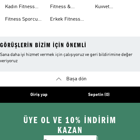
Giyim
Antrenman
Kadın Fitness
Fitness &
Kuvvet
Eşofman Altları
Giyim
Antrenman
Antrenmanı
Fitness Sporcu
Erkek Fitness
Aksesuarları
Koleksiyonları
GÖRÜŞLERIN BIZIM IÇIN ÖNEMLI
Sana daha iyi hizmet vermek için çalışıyoruz ve geri bildirimine değer
veriyoruz
Başa dön
Giriş yap
Sepetin (0)
ÜYE OL VE 10% İNDİRİM
KAZAN