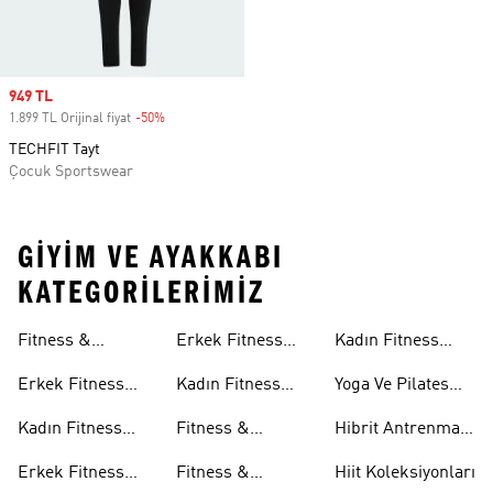
Sale price
949 TL
1.899 TL Orijinal fiyat
-50%
Discount
TECHFIT Tayt
Çocuk Sportswear
GIYIM VE AYAKKABI
KATEGORILERIMIZ
Sütyenleri
Aksesuarları
Fitness &
Erkek Fitness
Kadın Fitness
Antrenman
Tişörtleri
Aksesuarları
Erkek Fitness
Kadın Fitness
Yoga Ve Pilates
Ayakkabıları
Ayakkabıları
Tişörtleri
Koleksiyonları
Kadın Fitness
Fitness &
Hibrit Antrenman
Ayakkabıları
Antrenman
Koleksiyonları
Erkek Fitness
Fitness &
Hiit Koleksiyonları
Şortları