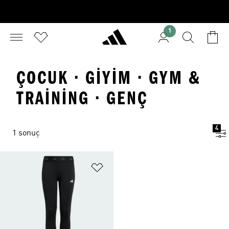
1
ÇOCUK · GIYIM · GYM &
TRAINING · GENÇ
4
1 sonuç
Favori Listesine Ekle