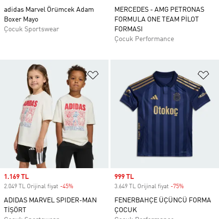
adidas Marvel Örümcek Adam
MERCEDES - AMG PETRONAS
Boxer Mayo
FORMULA ONE TEAM PİLOT
Çocuk Sportswear
FORMASI
Çocuk Performance
Favori Listesine Ekle
Fa
Sale price
1.169 TL
Sale price
999 TL
2.049 TL Orijinal fiyat
-45%
Discount
3.649 TL Orijinal fiyat
-75%
Discount
ADIDAS MARVEL SPIDER-MAN
FENERBAHÇE ÜÇÜNCÜ FORMA
TİŞÖRT
ÇOCUK