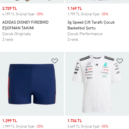
Sale price
2.729 TL
Sale price
1.169 TL
4.199 TL Orijinal fiyat
-35%
Discount
1.799 TL Orijinal fiyat
-35%
Discount
ADIDAS DISNEY FIREBIRD
3g Speed Çift Taraflı Çocuk
EŞOFMAN TAKIMI
Basketbol Şortu
Çocuk Originals
Çocuk Performance
2 renk
3 renk
Favori Listesine Ekle
Fa
Sale price
1.299 TL
Sale price
1.724 TL
1.999 TL Orijinal fiyat
-35%
Discount
3.449 TL Orijinal fiyat
-50%
Discount