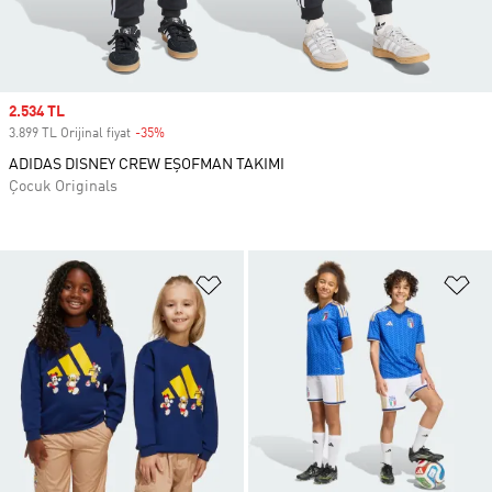
Sale price
2.534 TL
3.899 TL Orijinal fiyat
-35%
Discount
ADIDAS DISNEY CREW EŞOFMAN TAKIMI
Çocuk Originals
Favori Listesine Ekle
Fa