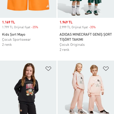
Sale price
1.169 TL
Sale price
1.949 TL
1.799 TL Orijinal fiyat
-35%
Discount
2.999 TL Orijinal fiyat
-35%
Discount
Kids Şort Mayo
ADIDAS MINECRAFT GENİŞ ŞORT
Çocuk Sportswear
TİŞÖRT TAKIMI
2 renk
Çocuk Originals
2 renk
Favori Listesine Ekle
Fa