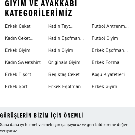
GIYIM VE AYAKKABI
KATEGORILERIMIZ
Erkek Ceket
Kadın Tayt
Futbol Antrenman
Modelleri
Üstü
Kadın Ceket
Kadın Eşofman
Futbol Giyim
Modelleri
Altı
Erkek Giyim
Kadın Giyim
Erkek Eşofman
Takımı
Kadın Sweatshirt
Originals Giyim
Erkek Forma
Erkek Tişört
Beşiktaş Ceket
Koşu Kıyafetleri
Erkek Şort
Erkek Eşofman
Erkek Giyim
Altı
Indirim
GÖRÜŞLERIN BIZIM IÇIN ÖNEMLI
Sana daha iyi hizmet vermek için çalışıyoruz ve geri bildirimine değer
veriyoruz