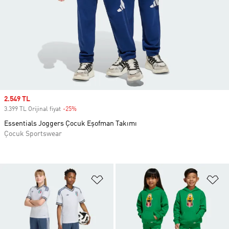
Sale price
2.549 TL
3.399 TL Orijinal fiyat
-25%
Discount
Essentials Joggers Çocuk Eşofman Takımı
Çocuk Sportswear
Favori Listesine Ekle
Fa