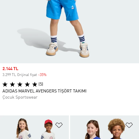
Sale price
2.144 TL
3.299 TL Orijinal fiyat
-35%
Discount
(5)
ADIDAS MARVEL AVENGERS TİŞÖRT TAKIMI
Çocuk Sportswear
Favori Listesine Ekle
Fa