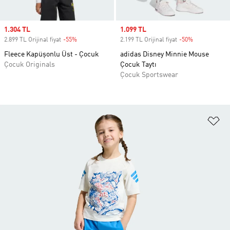
Sale price
1.304 TL
Sale price
1.099 TL
2.899 TL Orijinal fiyat
-55%
Discount
2.199 TL Orijinal fiyat
-50%
Discount
Fleece Kapüşonlu Üst - Çocuk
adidas Disney Minnie Mouse
Çocuk Originals
Çocuk Taytı
Çocuk Sportswear
Fa