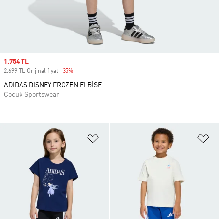
Sale price
1.754 TL
2.699 TL Orijinal fiyat
-35%
Discount
ADIDAS DISNEY FROZEN ELBİSE
Çocuk Sportswear
Favori Listesine Ekle
Fa