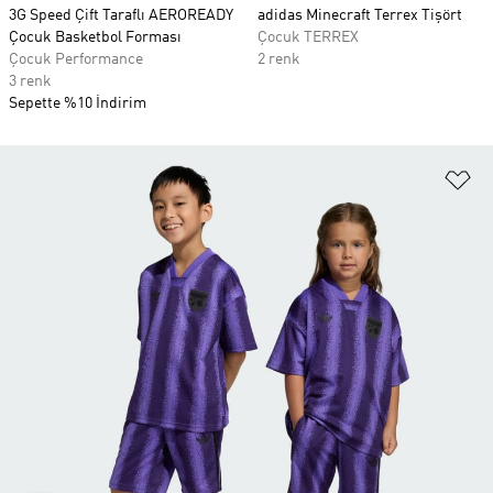
3G Speed Çift Taraflı AEROREADY
adidas Minecraft Terrex Tişört
Çocuk Basketbol Forması
Çocuk TERREX
Çocuk Performance
2 renk
3 renk
Sepette %10 İndirim
Fa