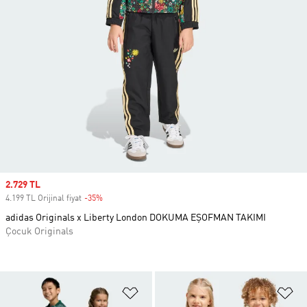
Sale price
2.729 TL
4.199 TL Orijinal fiyat
-35%
Discount
adidas Originals x Liberty London DOKUMA EŞOFMAN TAKIMI
Çocuk Originals
Favori Listesine Ekle
Fa