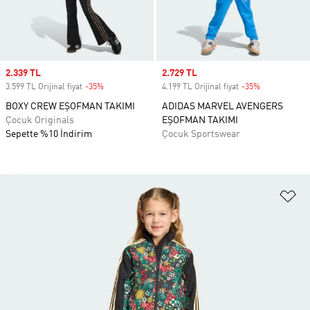
Sale price
2.339 TL
Sale price
2.729 TL
3.599 TL Orijinal fiyat
-35%
Discount
4.199 TL Orijinal fiyat
-35%
Discount
BOXY CREW EŞOFMAN TAKIMI
ADIDAS MARVEL AVENGERS
Çocuk Originals
EŞOFMAN TAKIMI
Sepette %10 İndirim
Çocuk Sportswear
Fa