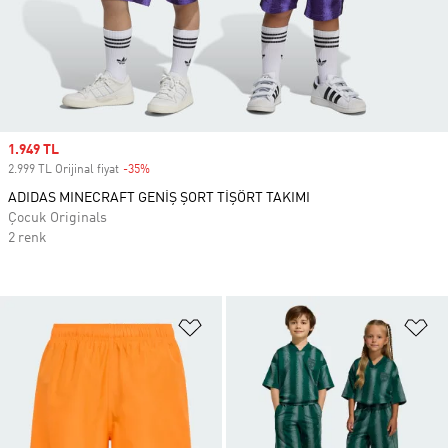
Sale price
1.949 TL
2.999 TL Orijinal fiyat
-35%
Discount
ADIDAS MINECRAFT GENİŞ ŞORT TİŞÖRT TAKIMI
Çocuk Originals
2 renk
Favori Listesine Ekle
Fa