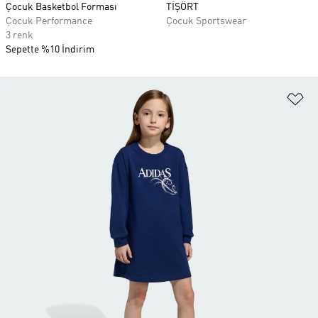
Çocuk Basketbol Forması
TİŞÖRT
Çocuk Performance
Çocuk Sportswear
3 renk
Sepette %10 İndirim
Fa