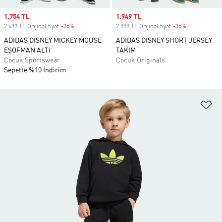
Sale price
1.754 TL
Sale price
1.949 TL
2.699 TL Orijinal fiyat
-35%
Discount
2.999 TL Orijinal fiyat
-35%
Discount
ADIDAS DISNEY MICKEY MOUSE
ADIDAS DISNEY SHORT JERSEY
EŞOFMAN ALTI
TAKIM
Çocuk Sportswear
Çocuk Originals
Sepette %10 İndirim
Fa