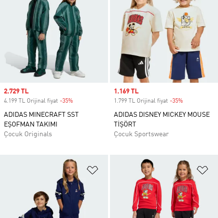
Sale price
2.729 TL
Sale price
1.169 TL
4.199 TL Orijinal fiyat
-35%
Discount
1.799 TL Orijinal fiyat
-35%
Discount
ADIDAS MINECRAFT SST
ADIDAS DISNEY MICKEY MOUSE
EŞOFMAN TAKIMI
TİŞÖRT
Çocuk Originals
Çocuk Sportswear
Favori Listesine Ekle
Fa