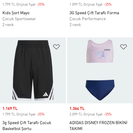
1.799 TL Orijinal fiyat
-35%
Discount
1.099 TL Orijinal fiyat
-35%
Discount
Kids Şort Mayo
3G Speed Çift Taraflı Forma
Çocuk Sportswear
Çocuk Performance
2 renk
2 renk
Favori Listesine Ekle
Fa
Sale price
1.169 TL
Sale price
1.364 TL
1.799 TL Orijinal fiyat
-35%
Discount
2.099 TL Orijinal fiyat
-35%
Discount
3g Speed Çift Taraflı Çocuk
ADIDAS DISNEY FROZEN BİKİNİ
Basketbol Şortu
TAKIMI