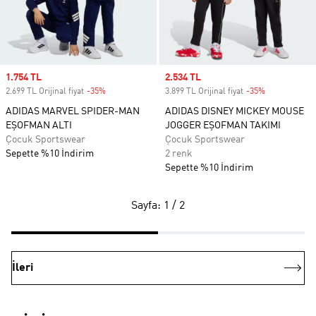
Sale price
1.754 TL
Sale price
2.534 TL
2.699 TL Orijinal fiyat
-35%
Discount
3.899 TL Orijinal fiyat
-35%
Discount
ADIDAS MARVEL SPIDER-MAN
ADIDAS DISNEY MICKEY MOUSE
EŞOFMAN ALTI
JOGGER EŞOFMAN TAKIMI
Çocuk Sportswear
Çocuk Sportswear
Sepette %10 İndirim
2 renk
Sepette %10 İndirim
Sayfa: 1 / 2
İleri