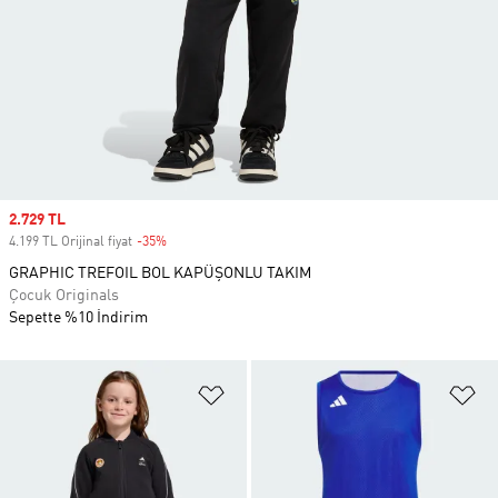
Sale price
2.729 TL
4.199 TL Orijinal fiyat
-35%
Discount
GRAPHIC TREFOIL BOL KAPÜŞONLU TAKIM
Çocuk Originals
Sepette %10 İndirim
Favori Listesine Ekle
Fa