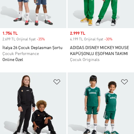
Sale price
1.754 TL
Sale price
2.999 TL
2.699 TL Orijinal fiyat
-35%
Discount
4.199 TL Orijinal fiyat
-30%
Discount
İtalya 26 Çocuk Deplasman Şortu
ADIDAS DISNEY MICKEY MOUSE
Çocuk Performance
KAPÜŞONLU EŞOFMAN TAKIMI
Online Özel
Çocuk Originals
Favori Listesine Ekle
Fa