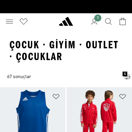
1
ÇOCUK · GIYIM · OUTLET
· ÇOCUKLAR
4
67 sonuçlar
Favori Listesine Ekle
Fa