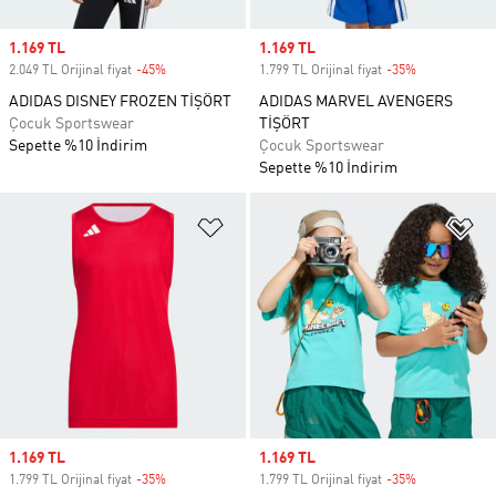
Sale price
1.169 TL
Sale price
1.169 TL
2.049 TL Orijinal fiyat
-45%
Discount
1.799 TL Orijinal fiyat
-35%
Discount
ADIDAS DISNEY FROZEN TİŞÖRT
ADIDAS MARVEL AVENGERS
Çocuk Sportswear
TİŞÖRT
Sepette %10 İndirim
Çocuk Sportswear
Sepette %10 İndirim
Favori Listesine Ekle
Fa
Sale price
1.169 TL
Sale price
1.169 TL
1.799 TL Orijinal fiyat
-35%
Discount
1.799 TL Orijinal fiyat
-35%
Discount