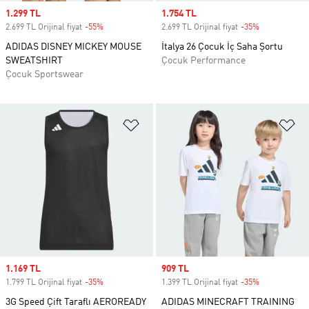
Sale price
1.299 TL
Sale price
1.754 TL
2.699 TL Orijinal fiyat
-55%
Discount
2.699 TL Orijinal fiyat
-35%
Discount
ADIDAS DISNEY MICKEY MOUSE
İtalya 26 Çocuk İç Saha Şortu
SWEATSHIRT
Çocuk Performance
Çocuk Sportswear
Favori Listesine Ekle
Fa
Sale price
1.169 TL
Sale price
909 TL
1.799 TL Orijinal fiyat
-35%
Discount
1.399 TL Orijinal fiyat
-35%
Discount
3G Speed Çift Taraflı AEROREADY
ADIDAS MINECRAFT TRAINING