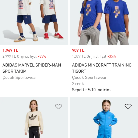
Sale price
1.949 TL
Sale price
909 TL
2.999 TL Orijinal fiyat
-35%
Discount
1.399 TL Orijinal fiyat
-35%
Discount
ADIDAS MARVEL SPIDER-MAN
ADIDAS MINECRAFT TRAINING
SPOR TAKIM
TİŞÖRT
Çocuk Sportswear
Çocuk Sportswear
2 renk
Sepette %10 İndirim
Favori Listesine Ekle
Fa