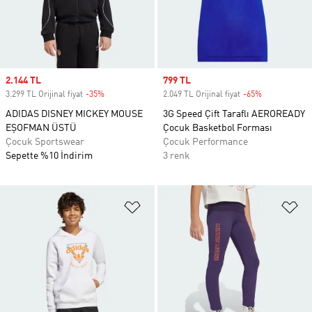
Sale price
2.144 TL
Sale price
799 TL
3.299 TL Orijinal fiyat
-35%
Discount
2.049 TL Orijinal fiyat
-65%
Discount
ADIDAS DISNEY MICKEY MOUSE
3G Speed Çift Taraflı AEROREADY
EŞOFMAN ÜSTÜ
Çocuk Basketbol Forması
Çocuk Sportswear
Çocuk Performance
Sepette %10 İndirim
3 renk
Favori Listesine Ekle
Fa