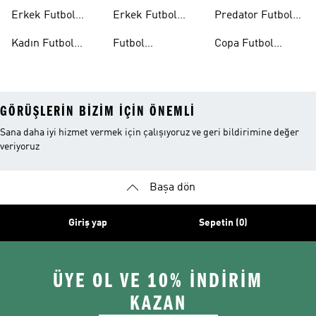
Formaları
Ayakkabıları
Erkek Futbol
Erkek Futbol
Predator Futbol
Ayakkabıları
Şortları
Ayakkabıları
Kadın Futbol
Futbol
Copa Futbol
Ayakkabıları
Aksesuarları
Ayakkabıları
GÖRÜŞLERIN BIZIM IÇIN ÖNEMLI
Sana daha iyi hizmet vermek için çalışıyoruz ve geri bildirimine değer
veriyoruz
Başa dön
Giriş yap
Sepetin (0)
ÜYE OL VE 10% İNDİRİM
KAZAN