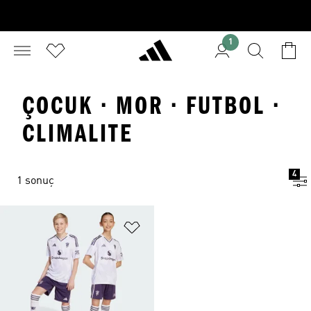
1
ÇOCUK · MOR · FUTBOL ·
CLIMALITE
4
1 sonuç
Favori Listesine Ekle