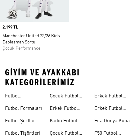
Price
2.199 TL
Manchester United 25/26 Kids
Deplasman Şortu
Çocuk Performance
GIYIM VE AYAKKABI
KATEGORILERIMIZ
Futbol
Çocuk Futbol
Erkek Futbol
Ayakkabıları
Ayakkabıları
Topları
Futbol Formaları
Erkek Futbol
Erkek Futbol
Formaları
Eldivenleri
Futbol Şortları
Kadın Futbol
Fifa Dünya Kupası
Formaları
26™
Futbol Tişörtleri
Çocuk Futbol
F50 Futbol