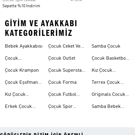
Çocuk Sportswear
4 renk
Sepette %10 İndirim
GIYIM VE AYAKKABI
KATEGORILERIMIZ
Bebek Ayakkabısı
Çocuk Ceket Ve
Samba Çocuk
Mont
Çocuk
Çocuk Outlet
Çocuk Basketbol
Ayakkabıları
Ayakkabısı
Çocuk Krampon
Çocuk Superstar
Kız Çocuk
Ayakkabılar
Eşofman Takımı
Çocuk Eşofman
Çocuk Forma
Terrex Çocuk
Takımı
Ayakkabı
Kız Çocuk
Çocuk Futbol
Originals Cocuk
Ayakkabı
Ayakkabısı
Ayakkabi
Erkek Çocuk
Çoçuk Spor
Samba Bebek
Ayakkabı
Ayakkabı
Ayakkabı