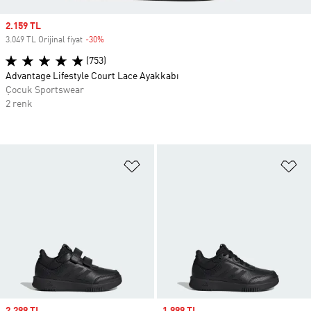
Sale price
2.159 TL
3.049 TL Orijinal fiyat
-30%
Discount
(753)
Advantage Lifestyle Court Lace Ayakkabı
Çocuk Sportswear
2 renk
Favori Listesine Ekle
Fa