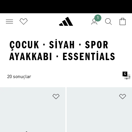
1
ÇOCUK · SIYAH · SPOR
AYAKKABI · ESSENTIALS
4
20 sonuçlar
Favori Listesine Ekle
Fa