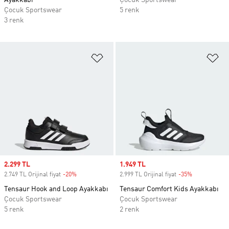
Ayakkabı
Çocuk Sportswear
Çocuk Sportswear
5 renk
3 renk
Favori Listesine Ekle
Fa
Sale price
2.299 TL
Sale price
1.949 TL
2.749 TL Orijinal fiyat
-20%
Discount
2.999 TL Orijinal fiyat
-35%
Discount
Tensaur Hook and Loop Ayakkabı
Tensaur Comfort Kids Ayakkabı
Çocuk Sportswear
Çocuk Sportswear
5 renk
2 renk