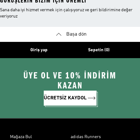
GÖRÜŞLERIN BIZIM IÇIN ÖNEMLI
Sana daha iyi hizmet vermek için çalışıyoruz ve geri bildirimine değer
veriyoruz
Başa dön
Giriş yap
Sepetin (0)
ÜYE OL VE 10% İNDİRİM
KAZAN
ÜCRETSİZ KAYDOL
Mağaza Bul
adidas Runners