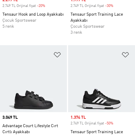
Sale price
2.299 TL
Sale price
1.999 TL
2.749 TL Orijinal fiyat
-20%
Discount
2.749 TL Orijinal fiyat
-30%
Discount
Tensaur Hook and Loop Ayakkabı
Tensaur Sport Training Lace
Çocuk Sportswear
Ayakkabı
5 renk
Çocuk Sportswear
3 renk
Favori Listesine Ekle
Fa
Price
3.049 TL
Sale price
1.374 TL
2.749 TL Orijinal fiyat
-50%
Discount
Advantage Court Lifestyle Cırt
Cırtlı Ayakkabı
Tensaur Sport Training Lace