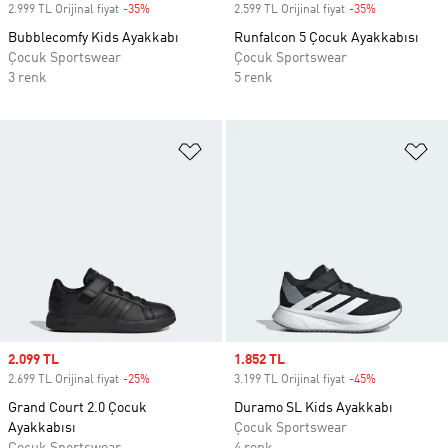
2.999 TL Orijinal fiyat
-35%
Discount
2.599 TL Orijinal fiyat
-35%
Discount
Bubblecomfy Kids Ayakkabı
Runfalcon 5 Çocuk Ayakkabısı
Çocuk Sportswear
Çocuk Sportswear
3 renk
5 renk
Favori Listesine Ekle
Fa
Sale price
2.099 TL
Sale price
1.852 TL
2.699 TL Orijinal fiyat
-25%
Discount
3.199 TL Orijinal fiyat
-45%
Discount
Grand Court 2.0 Çocuk
Duramo SL Kids Ayakkabı
Ayakkabısı
Çocuk Sportswear