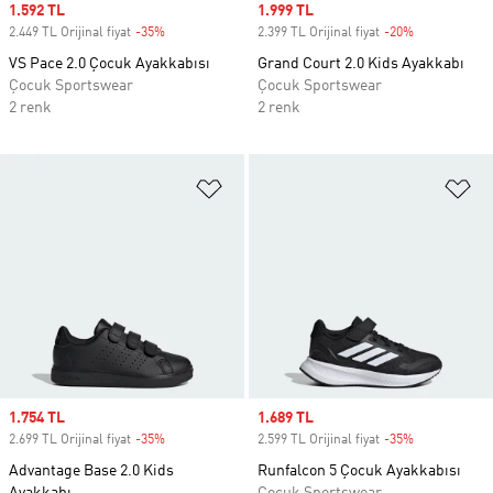
Sale price
1.592 TL
Sale price
1.999 TL
2.449 TL Orijinal fiyat
-35%
Discount
2.399 TL Orijinal fiyat
-20%
Discount
VS Pace 2.0 Çocuk Ayakkabısı
Grand Court 2.0 Kids Ayakkabı
Çocuk Sportswear
Çocuk Sportswear
2 renk
2 renk
Favori Listesine Ekle
Fa
Sale price
1.754 TL
Sale price
1.689 TL
2.699 TL Orijinal fiyat
-35%
Discount
2.599 TL Orijinal fiyat
-35%
Discount
Advantage Base 2.0 Kids
Runfalcon 5 Çocuk Ayakkabısı