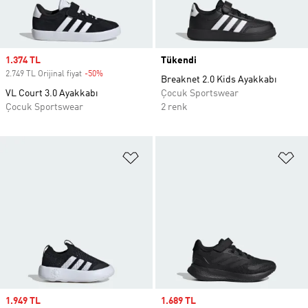
Sale price
1.374 TL
Tükendi
2.749 TL Orijinal fiyat
-50%
Discount
Breaknet 2.0 Kids Ayakkabı
VL Court 3.0 Ayakkabı
Çocuk Sportswear
Çocuk Sportswear
2 renk
Favori Listesine Ekle
Fa
Sale price
1.949 TL
Sale price
1.689 TL