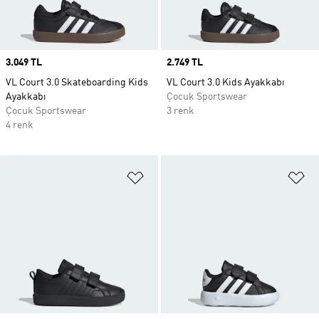
Price
3.049 TL
Price
2.749 TL
VL Court 3.0 Skateboarding Kids
VL Court 3.0 Kids Ayakkabı
Ayakkabı
Çocuk Sportswear
Çocuk Sportswear
3 renk
4 renk
Favori Listesine Ekle
Fa