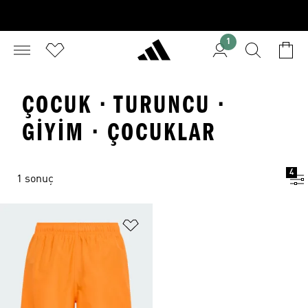
1
ÇOCUK · TURUNCU ·
GIYIM · ÇOCUKLAR
4
1 sonuç
Favori Listesine Ekle