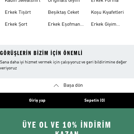
Kadın Sweatshirt
Originals Giyim
Erkek Forma
Erkek Tişört
Beşiktaş Ceket
Koşu Kıyafetleri
Erkek Şort
Erkek Eşofman
Erkek Giyim
Altı
Indirim
GÖRÜŞLERIN BIZIM IÇIN ÖNEMLI
Sana daha iyi hizmet vermek için çalışıyoruz ve geri bildirimine değer
veriyoruz
Başa dön
Giriş yap
Sepetin (0)
ÜYE OL VE 10% İNDİRİM