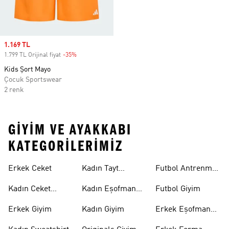
Sale price
1.169 TL
1.799 TL Orijinal fiyat
-35%
Discount
Kids Şort Mayo
Çocuk Sportswear
2 renk
GIYIM VE AYAKKABI
KATEGORILERIMIZ
Erkek Ceket
Kadın Tayt
Futbol Antrenman
Modelleri
Üstü
Kadın Ceket
Kadın Eşofman
Futbol Giyim
Modelleri
Altı
Erkek Giyim
Kadın Giyim
Erkek Eşofman
Takımı