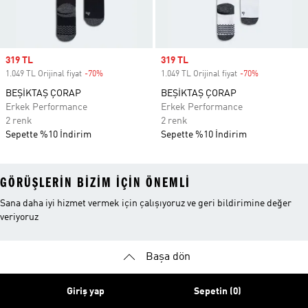
Sale price
319 TL
Sale price
319 TL
1.049 TL Orijinal fiyat
-70%
Discount
1.049 TL Orijinal fiyat
-70%
Discount
BEŞİKTAŞ ÇORAP
BEŞİKTAŞ ÇORAP
Erkek Performance
Erkek Performance
2 renk
2 renk
Sepette %10 İndirim
Sepette %10 İndirim
GÖRÜŞLERIN BIZIM IÇIN ÖNEMLI
Sana daha iyi hizmet vermek için çalışıyoruz ve geri bildirimine değer
veriyoruz
Başa dön
Giriş yap
Sepetin (0)