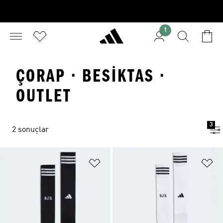
1
ÇORAP · BESIKTAS ·
OUTLET
3
2 sonuçlar
Favori Listesine Ekle
Fa