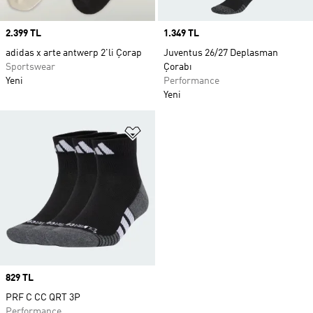
Price
2.399 TL
Price
1.349 TL
adidas x arte antwerp 2'li Çorap
Juventus 26/27 Deplasman
Sportswear
Çorabı
Yeni
Performance
Yeni
Favori Listesine Ekle
Price
829 TL
PRF C CC QRT 3P
Performance