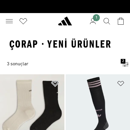
1
ÇORAP · YENI ÜRÜNLER
2
3 sonuçlar
Favori Listesine Ekle
Fa