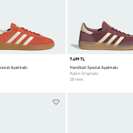
Price
7.499 TL
pezial Ayakkabı
Handball Spezial Ayakkabı
Kadın Originals
28 renk
ne Ekle
Favori Listesine Ekle