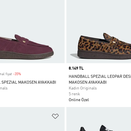
Price
8.149 TL
nal fiyat
-35%
Discount
HANDBALL SPEZIAL LEOPAR DES
 SPEZIAL MAKOSEN AYAKKABI
MAKOSEN AYAKKABI
nals
Kadın Originals
5 renk
Online Özel
ne Ekle
Favori Listesine Ekle