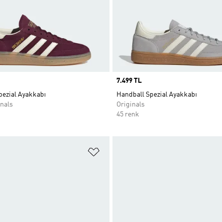
Price
7.499 TL
pezial Ayakkabı
Handball Spezial Ayakkabı
nals
Originals
45 renk
ne Ekle
Favori Listesine Ekle