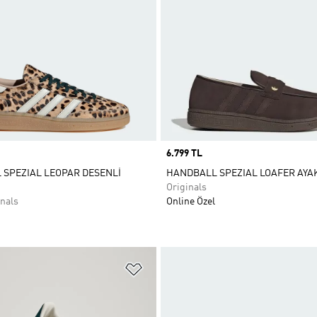
Price
6.799 TL
SPEZIAL LEOPAR DESENLİ
HANDBALL SPEZIAL LOAFER AYA
Originals
nals
Online Özel
ne Ekle
Favori Listesine Ekle