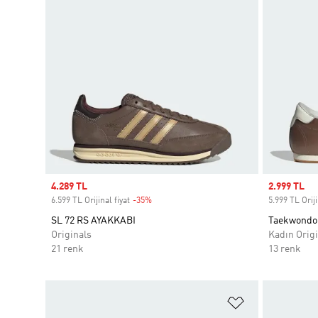
Sale price
4.289 TL
Sale price
2.999 TL
6.599 TL Orijinal fiyat
-35%
Discount
5.999 TL Oriji
SL 72 RS AYAKKABI
Taekwondo
Originals
Kadın Origi
21 renk
13 renk
Favori Listesi