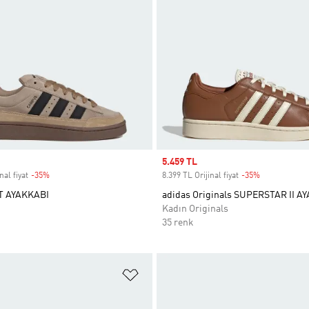
Sale price
5.459 TL
nal fiyat
-35%
Discount
8.399 TL Orijinal fiyat
-35%
Discount
 AYAKKABI
adidas Originals SUPERSTAR II A
Kadın Originals
35 renk
ne Ekle
Favori Listesine Ekle