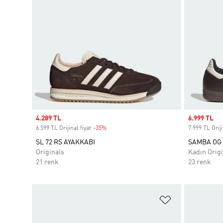
Sale price
4.289 TL
Sale price
6.999 TL
6.599 TL Orijinal fiyat
-35%
Discount
7.999 TL Oriji
SL 72 RS AYAKKABI
SAMBA OG 
Originals
Kadın Origi
21 renk
23 renk
Favori Listesi