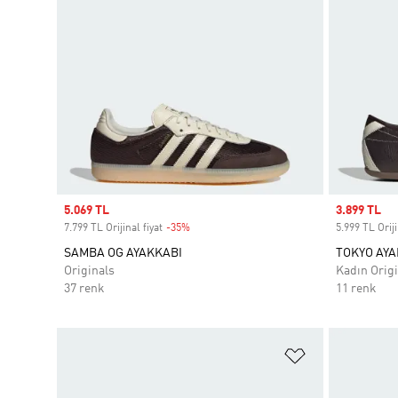
Sale price
5.069 TL
Sale price
3.899 TL
7.799 TL Orijinal fiyat
-35%
Discount
5.999 TL Oriji
SAMBA OG AYAKKABI
TOKYO AYA
Originals
Kadın Origi
37 renk
11 renk
Favori Listesi