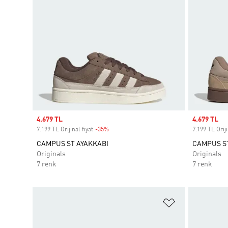
Sale price
4.679 TL
Sale price
4.679 TL
7.199 TL Orijinal fiyat
-35%
Discount
7.199 TL Oriji
CAMPUS ST AYAKKABI
CAMPUS ST
Originals
Originals
7 renk
7 renk
Favori Listesi