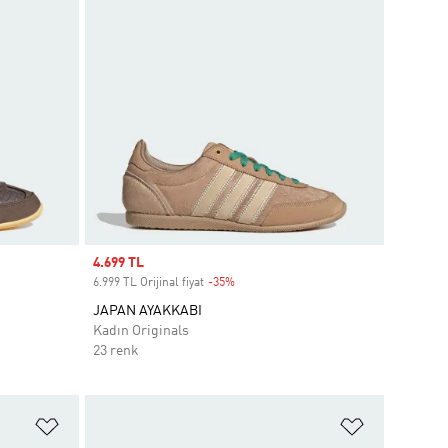
Sale price
4.699 TL
6.999 TL Orijinal fiyat
-35%
Discount
JAPAN AYAKKABI
Kadın Originals
23 renk
Favori Listesine Ekle
Favori List