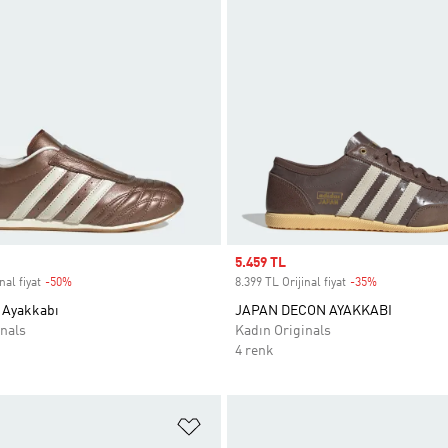
Sale price
5.459 TL
nal fiyat
-50%
Discount
8.399 TL Orijinal fiyat
-35%
Discount
 Ayakkabı
JAPAN DECON AYAKKABI
nals
Kadın Originals
4 renk
ne Ekle
Favori Listesine Ekle