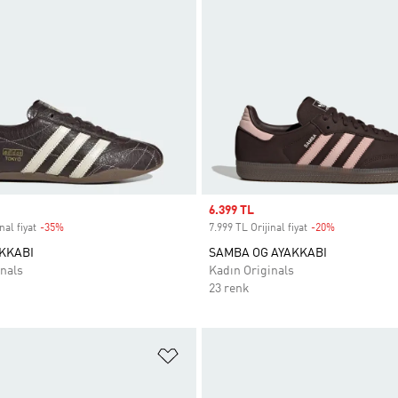
Sale price
6.399 TL
nal fiyat
-35%
Discount
7.999 TL Orijinal fiyat
-20%
Discount
KKABI
SAMBA OG AYAKKABI
nals
Kadın Originals
23 renk
ne Ekle
Favori Listesine Ekle