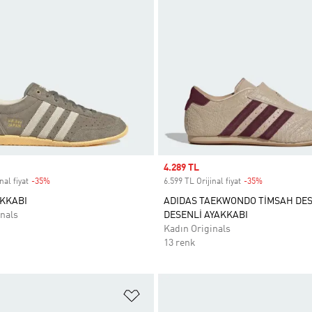
Sale price
4.289 TL
nal fiyat
-35%
Discount
6.599 TL Orijinal fiyat
-35%
Discount
KKABI
ADIDAS TAEKWONDO TİMSAH DES
nals
DESENLİ AYAKKABI
Kadın Originals
13 renk
ne Ekle
Favori Listesine Ekle