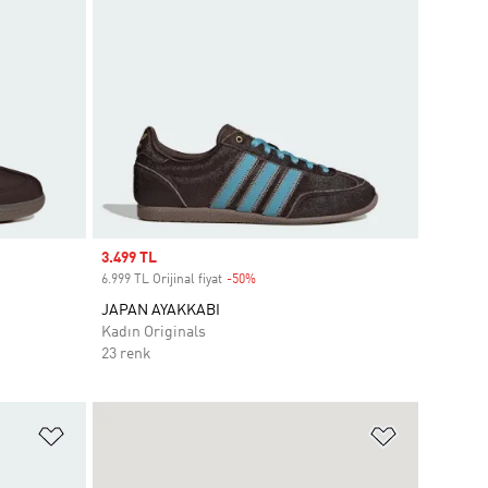
Sale price
3.499 TL
6.999 TL Orijinal fiyat
-50%
Discount
JAPAN AYAKKABI
Kadın Originals
23 renk
Favori Listesine Ekle
Favori List