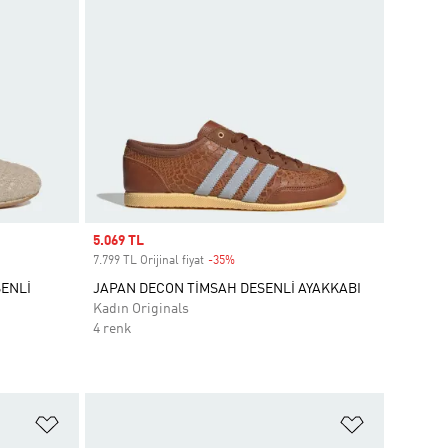
Sale price
5.069 TL
7.799 TL Orijinal fiyat
-35%
Discount
ENLİ
JAPAN DECON TİMSAH DESENLİ AYAKKABI
Kadın Originals
4 renk
Favori Listesine Ekle
Favori List