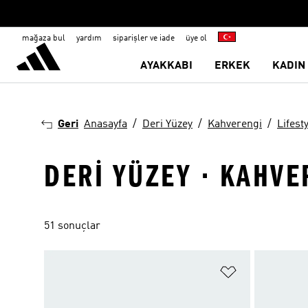
mağaza bul
yardım
siparişler ve iade
üye ol
AYAKKABI
ERKEK
KADIN
Geri
Anasayfa
Deri Yüzey
Kahverengi
Lifest
DERI YÜZEY · KAHVER
51 sonuçlar
Favori Listesi