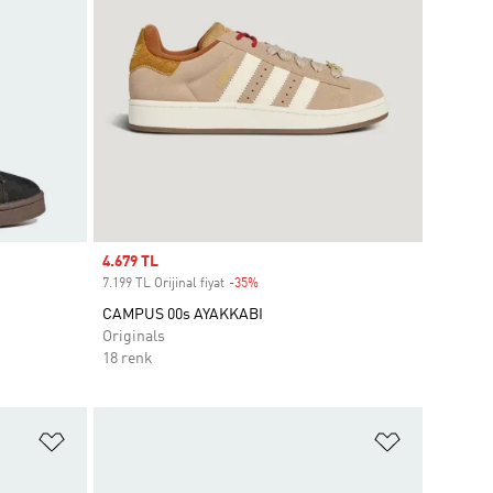
Sale price
4.679 TL
7.199 TL Orijinal fiyat
-35%
Discount
CAMPUS 00s AYAKKABI
Originals
18 renk
Favori Listesine Ekle
Favori List