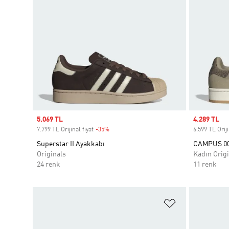
Sale price
5.069 TL
Sale price
4.289 TL
7.799 TL Orijinal fiyat
-35%
Discount
6.599 TL Oriji
Superstar II Ayakkabı
CAMPUS 00
Originals
Kadın Origi
24 renk
11 renk
Favori Listesi