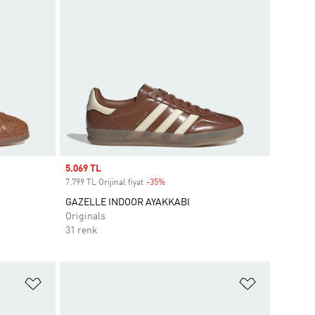
Sale price
5.069 TL
7.799 TL Orijinal fiyat
-35%
Discount
GAZELLE INDOOR AYAKKABI
Originals
31 renk
Favori Listesine Ekle
Favori List