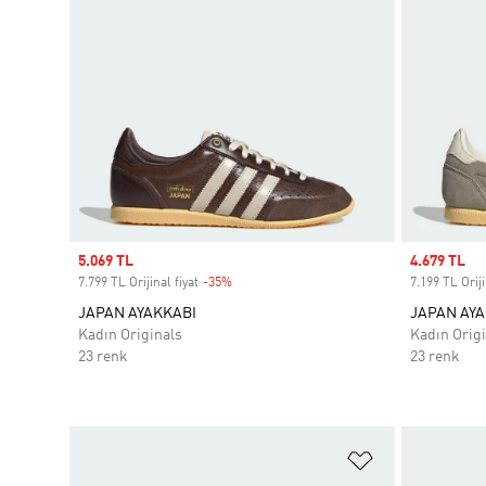
Sale price
5.069 TL
Sale price
4.679 TL
7.799 TL Orijinal fiyat
-35%
Discount
7.199 TL Oriji
JAPAN AYAKKABI
JAPAN AYA
Kadın Originals
Kadın Origi
23 renk
23 renk
Favori Listesi