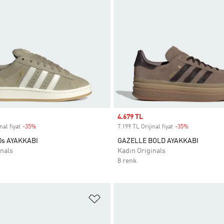
Sale price
4.679 TL
nal fiyat
-35%
Discount
7.199 TL Orijinal fiyat
-35%
Discount
s AYAKKABI
GAZELLE BOLD AYAKKABI
nals
Kadın Originals
8 renk
ne Ekle
Favori Listesine Ekle