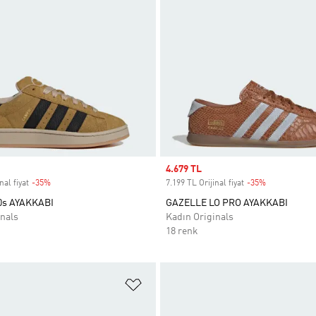
Sale price
4.679 TL
nal fiyat
-35%
Discount
7.199 TL Orijinal fiyat
-35%
Discount
s AYAKKABI
GAZELLE LO PRO AYAKKABI
nals
Kadın Originals
18 renk
ne Ekle
Favori Listesine Ekle