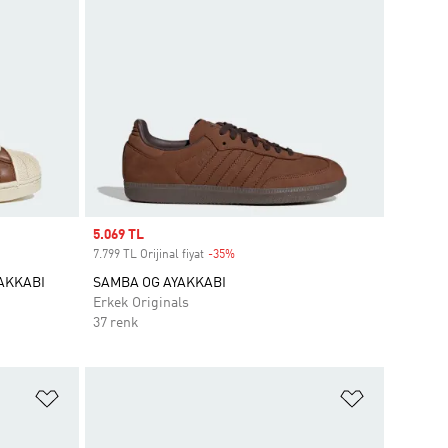
Sale price
5.069 TL
7.799 TL Orijinal fiyat
-35%
Discount
YAKKABI
SAMBA OG AYAKKABI
Erkek Originals
37 renk
Favori Listesine Ekle
Favori List