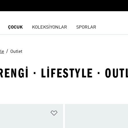
ÇOCUK
KOLEKSİYONLAR
SPORLAR
yle
Outlet
ENGI · LIFESTYLE · OUT
ne Ekle
Favori Listesine Ekle