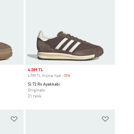
Sale price
4.289 TL
6.599 TL Orijinal fiyat
-35%
Discount
Sl 72 Rs Ayakkabı
Originals
21 renk
Favori Listesine Ekle
Favori List