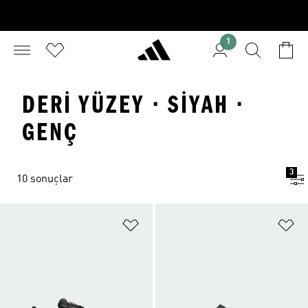
1
DERI YÜZEY · SIYAH ·
GENÇ
3
10 sonuçlar
Favori Listesine Ekle
Fa