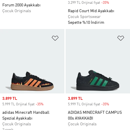
3.299 TL Orijinal fiyat
-35%
Discount
Forum 2000 Ayakkabı
Çocuk Originals
Rapid Court Mid Ayakkabı
Çocuk Sportswear
Sepette %10 İndirim
Favori Listesine Ekle
Fa
Sale price
3.899 TL
Sale price
3.899 TL
5.999 TL Orijinal fiyat
-35%
Discount
5.999 TL Orijinal fiyat
-35%
Discount
adidas Minecraft Handball
ADIDAS MINECRAFT CAMPUS
Spezial Ayakkabı
00s AYAKKABI
Çocuk Originals
Çocuk Originals