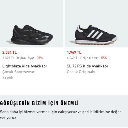
Sale price
2.534 TL
Sale price
1.949 TL
3.899 TL Orijinal fiyat
-35%
Discount
4.249 TL Orijinal fiyat
-55%
Discount
Lightblaze Kids Ayakkabı
SL 72 RS Kids Ayakkabı
Çocuk Sportswear
Çocuk Originals
2 renk
GÖRÜŞLERIN BIZIM IÇIN ÖNEMLI
Sana daha iyi hizmet vermek için çalışıyoruz ve geri bildirimine değer
veriyoruz