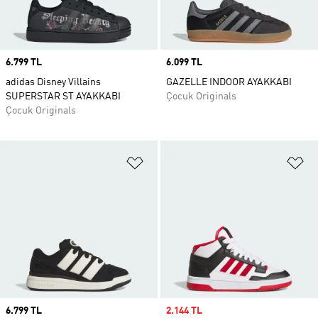
Price
6.799 TL
Price
6.099 TL
adidas Disney Villains
GAZELLE INDOOR AYAKKABI
SUPERSTAR ST AYAKKABI
Çocuk Originals
Çocuk Originals
Favori Listesine Ekle
Fa
Price
6.799 TL
Sale price
2.144 TL