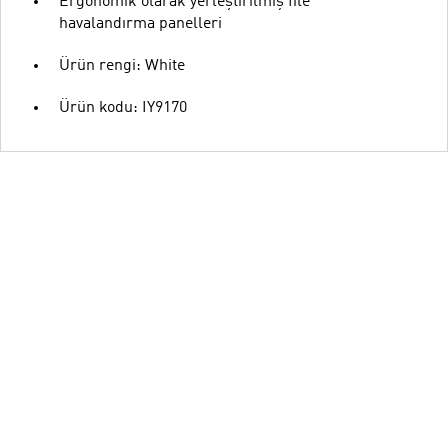
Ergonomik olarak yerleştirilmiş file
havalandırma panelleri
Ürün rengi: White
Ürün kodu: IY9170