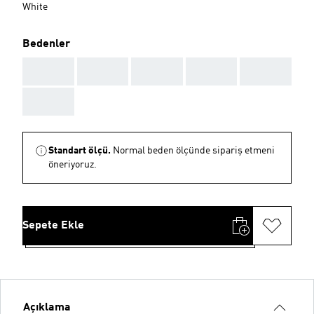
White
Bedenler
AAA
AAA
AAA
AAA
AAA
AAA
Standart ölçü.
Normal beden ölçünde sipariş etmeni
öneriyoruz.
Sepete Ekle
Açıklama