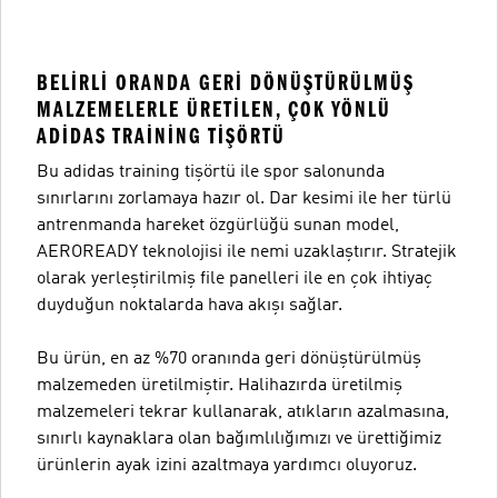
BELIRLI ORANDA GERI DÖNÜŞTÜRÜLMÜŞ
MALZEMELERLE ÜRETILEN, ÇOK YÖNLÜ
ADIDAS TRAINING TIŞÖRTÜ
Bu adidas training tişörtü ile spor salonunda
sınırlarını zorlamaya hazır ol. Dar kesimi ile her türlü
antrenmanda hareket özgürlüğü sunan model,
AEROREADY teknolojisi ile nemi uzaklaştırır. Stratejik
olarak yerleştirilmiş file panelleri ile en çok ihtiyaç
duyduğun noktalarda hava akışı sağlar.
Bu ürün, en az %70 oranında geri dönüştürülmüş
malzemeden üretilmiştir. Halihazırda üretilmiş
malzemeleri tekrar kullanarak, atıkların azalmasına,
sınırlı kaynaklara olan bağımlılığımızı ve ürettiğimiz
ürünlerin ayak izini azaltmaya yardımcı oluyoruz.