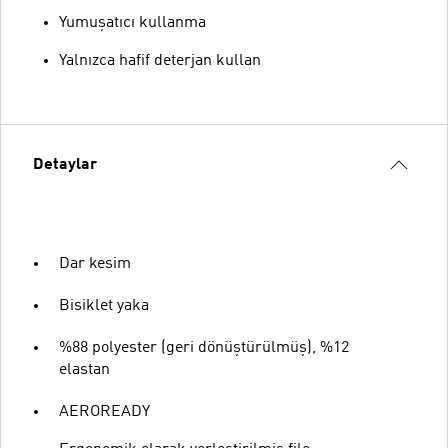
Yumuşatıcı kullanma
Yalnızca hafif deterjan kullan
Detaylar
Dar kesim
Bisiklet yaka
%88 polyester (geri dönüştürülmüş), %12
elastan
AEROREADY