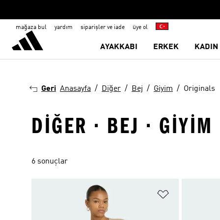
mağaza bul
yardım
siparişler ve iade
üye ol
AYAKKABI
ERKEK
KADIN
Geri
Anasayfa
Diğer
Bej
Giyim
Originals
DIĞER · BEJ · GIYIM
6 sonuçlar
Favori Listesi