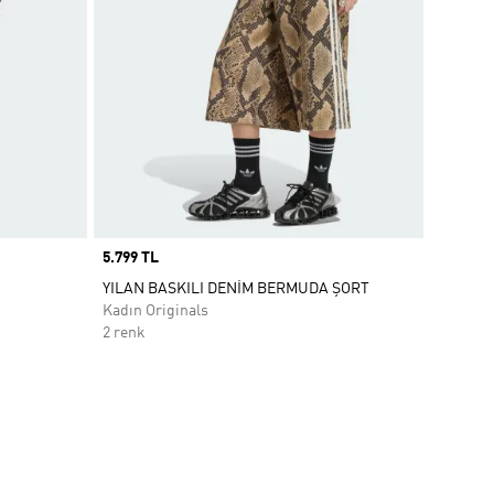
Price
5.799 TL
YILAN BASKILI DENİM BERMUDA ŞORT
Kadın Originals
2 renk