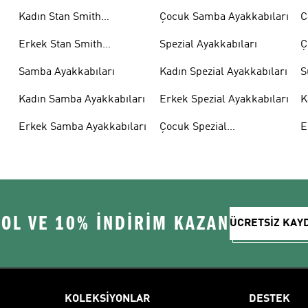
Kadın Stan Smith
Çocuk Samba Ayakkabıları
C
Ayakkabıları
Erkek Stan Smith
Spezial Ayakkabıları
Ç
Ayakkabıları
A
Samba Ayakkabıları
Kadın Spezial Ayakkabıları
S
Kadın Samba Ayakkabıları
Erkek Spezial Ayakkabıları
K
A
Erkek Samba Ayakkabıları
Çocuk Spezial
E
Ayakkabıları
A
 OL VE 10% İNDİRİM KAZAN
ÜCRETSİZ KAY
KOLEKSİYONLAR
DESTEK