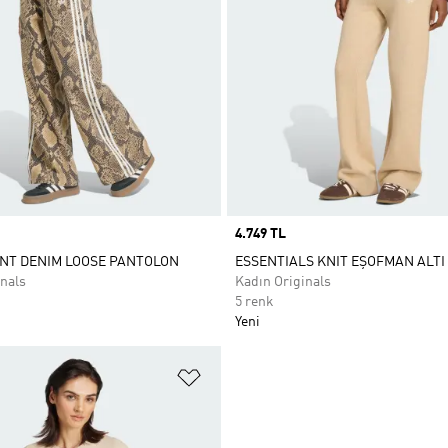
Price
4.749 TL
NT DENIM LOOSE PANTOLON
ESSENTIALS KNIT EŞOFMAN ALTI
nals
Kadın Originals
5 renk
Yeni
ne Ekle
Favori Listesine Ekle