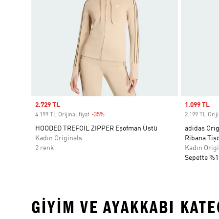
Sale price
2.729 TL
Sale price
1.099 TL
4.199 TL Orijinal fiyat
-35%
Discount
2.199 TL Oriji
HOODED TREFOIL ZIPPER Eşofman Üstü
adidas Orig
Kadın Originals
Ribana Tişö
2 renk
Kadın Origi
Sepette %1
GIYIM VE AYAKKABI KAT