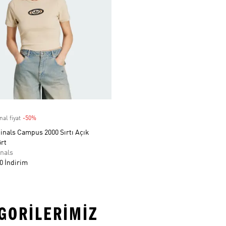
nal fiyat
-50%
Discount
inals Campus 2000 Sırtı Açık
rt
nals
0 İndirim
EGORILERIMIZ