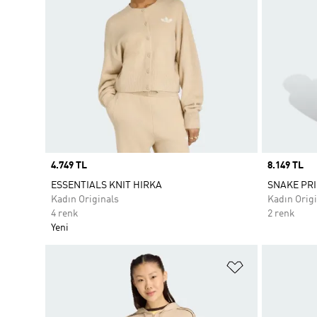
Price
4.749 TL
Price
8.149 TL
ESSENTIALS KNIT HIRKA
SNAKE PRI
Kadın Originals
Kadın Origi
4 renk
2 renk
Yeni
Favori Listesi