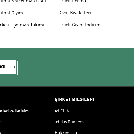
utbol Antrenman Üstü
Erkek Forma
utbol Giyim
Koşu Kıyafetleri
rkek Eşofman Takımı
Erkek Giyim Indirim
DOL
ŞİRKET BİLGİLERİ
leri ve İletişim
adiClub
ri
adidas Runners
u
Hakkımızda