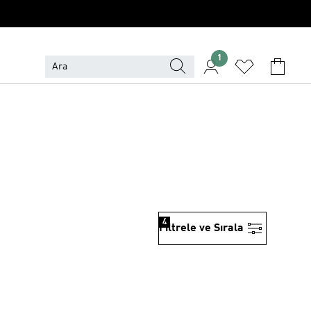
1
4
Filtrele ve Sırala