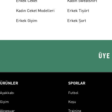
Erkek Ceket
Kadın Sweatshirt
Kadın Ceket Modelleri
Erkek Tişört
Erkek Giyim
Erkek Şort
ÜYE
ÜRÜNLER
SPORLAR
Ayakkabı
Futbol
Giyim
Koşu
Aksesuar
Training