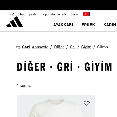
mağaza bul
yardım
siparişler ve iade
üye ol
AYAKKABI
ERKEK
KADIN
Geri
Anasayfa
Diğer
Gri
Giyim
Clima
DIĞER · GRI · GIYIM
1 sonuç
Favori Listesi