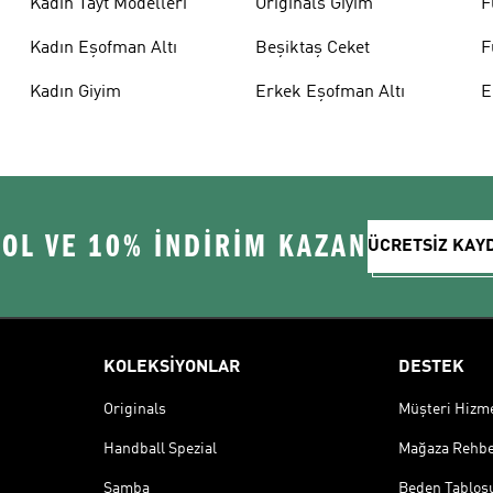
Kadın Tayt Modelleri
Originals Giyim
F
Kadın Eşofman Altı
Beşiktaş Ceket
F
Kadın Giyim
Erkek Eşofman Altı
E
 OL VE 10% İNDİRİM KAZAN
ÜCRETSİZ KAY
KOLEKSİYONLAR
DESTEK
Originals
Müşteri Hizmet
Handball Spezial
Mağaza Rehbe
Samba
Beden Tablos