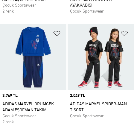
Çocuk Sportswear
AYAKKABISI
2 renk
Çocuk Sportswear
Favori Listesine Ekle
Fa
Price
3.749 TL
Price
2.049 TL
ADIDAS MARVEL ÖRÜMCEK
ADIDAS MARVEL SPIDER-MAN
ADAM EŞOFMAN TAKIMI
TİŞÖRT
Çocuk Sportswear
Çocuk Sportswear
2 renk