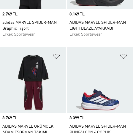
Price
2.749 TL
Price
8.149 TL
adidas MARVEL SPIDER-MAN
ADIDAS MARVEL SPIDER-MAN
Graphic Tişört
LIGHTBLAZE AYAKKABI
Erkek Sportswear
Erkek Sportswear
Favori Listesine Ekle
Fa
Price
3.749 TL
Price
3.399 TL
ADIDAS MARVEL ÖRÜMCEK
ADIDAS MARVEL SPIDER-MAN
ADAM EŞOFMAN TAKIMI
RUNFALCON 6 ÇOCUK