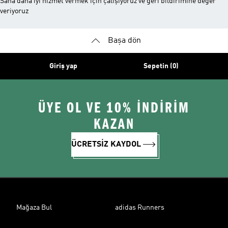
Sana daha iyi hizmet vermek için çalışıyoruz ve geri bildirimine değer
veriyoruz
Başa dön
Giriş yap
Sepetin (0)
ÜYE OL VE 10% İNDİRİM
KAZAN
ÜCRETSİZ KAYDOL
Mağaza Bul
adidas Runners