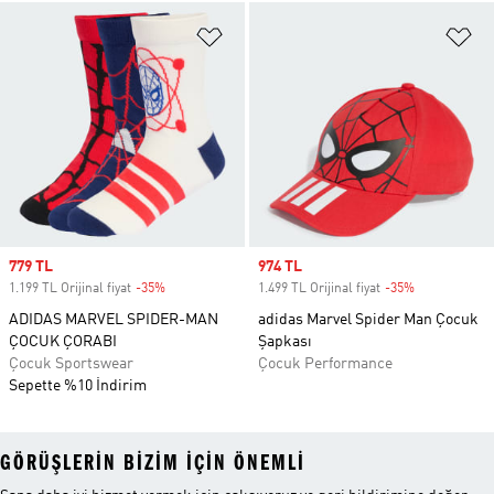
Favori Listesine Ekle
Fa
Sale price
779 TL
Sale price
974 TL
1.199 TL Orijinal fiyat
-35%
Discount
1.499 TL Orijinal fiyat
-35%
Discount
ADIDAS MARVEL SPIDER-MAN
adidas Marvel Spider Man Çocuk
ÇOCUK ÇORABI
Şapkası
Çocuk Sportswear
Çocuk Performance
Sepette %10 İndirim
GÖRÜŞLERIN BIZIM IÇIN ÖNEMLI