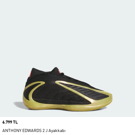
Price
6.799 TL
ANTHONY EDWARDS 2 J Ayakkabı