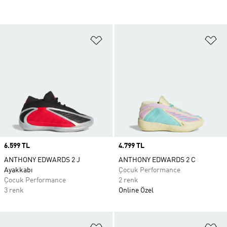
Favori Listesine Ekle
Fa
Price
6.599 TL
Price
4.799 TL
ANTHONY EDWARDS 2 J
ANTHONY EDWARDS 2 C
Ayakkabı
Çocuk Performance
Çocuk Performance
2 renk
3 renk
Online Özel
Favori Listesine Ekle
Fa