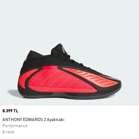
Price
8.399 TL
ANTHONY EDWARDS 2 Ayakkabı
Performance
8 renk