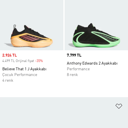
Sale price
2.924 TL
Price
7.799 TL
4.499 TL Orijinal fiyat
-35%
Discount
Anthony Edwards 2 Ayakkabı
Believe That 1 J Ayakkabı
Performance
Çocuk Performance
8 renk
4 renk
Fa