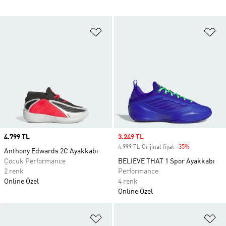
Favori Listesine Ekle
Fa
Price
4.799 TL
Sale price
3.249 TL
4.999 TL Orijinal fiyat
-35%
Discount
Anthony Edwards 2C Ayakkabı
Çocuk Performance
BELIEVE THAT 1 Spor Ayakkabı
2 renk
Performance
Online Özel
4 renk
Online Özel
Favori Listesine Ekle
Fa