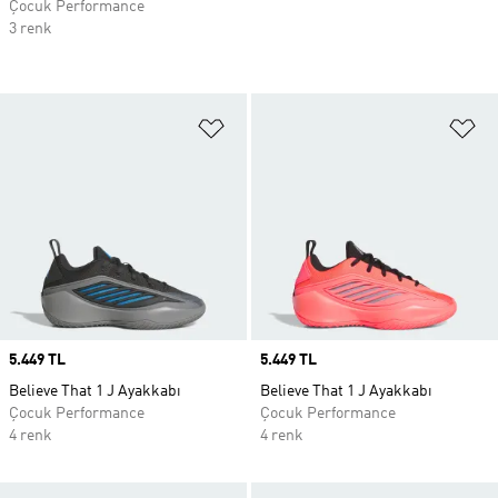
Çocuk Performance
3 renk
Favori Listesine Ekle
Fa
Price
5.449 TL
Price
5.449 TL
Believe That 1 J Ayakkabı
Believe That 1 J Ayakkabı
Çocuk Performance
Çocuk Performance
4 renk
4 renk