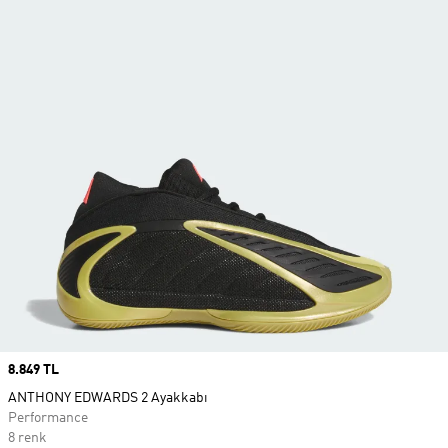
Price
8.849 TL
ANTHONY EDWARDS 2 Ayakkabı
Performance
8 renk