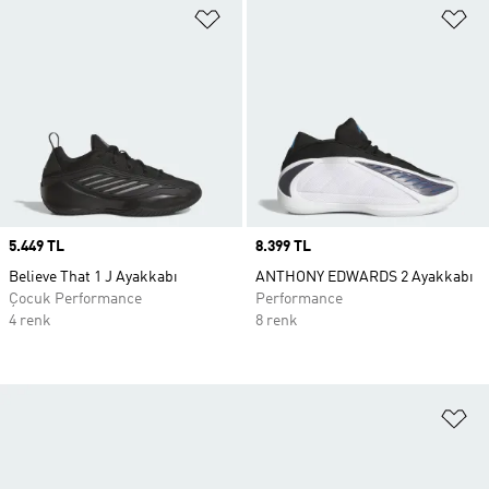
Favori Listesine Ekle
Fa
Price
5.449 TL
Price
8.399 TL
Believe That 1 J Ayakkabı
ANTHONY EDWARDS 2 Ayakkabı
Çocuk Performance
Performance
4 renk
8 renk
Fa