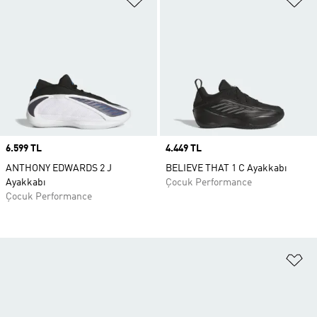
Price
6.599 TL
Price
4.449 TL
ANTHONY EDWARDS 2 J
BELIEVE THAT 1 C Ayakkabı
Ayakkabı
Çocuk Performance
Çocuk Performance
Fa