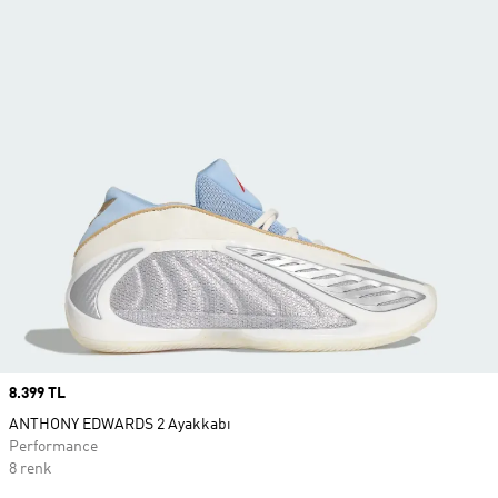
Price
8.399 TL
ANTHONY EDWARDS 2 Ayakkabı
Performance
8 renk