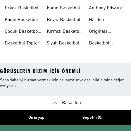
Aksesuarları
Şortları
Eşofman
Erkek Basketbol
Kadın Basketbol
Anthony Edwards
Takımları
Ayakkabıları
Şortları
Koleksiyonları
Kadın Basketbol
Beyaz Basketbol
Harden
Ayakkabıları
Ayakkabıları
Koleksiyonları
Çocuk Basketbol
Kırmızı Basketbol
Originals
Ayakkabıları
Ayakkabıları
Basketbol
Basketbol Topları
Siyah Basketbol
Basketbol
Ayakkabıları
Ayakkabıları
Ayakkabıları
Outlet
GÖRÜŞLERIN BIZIM IÇIN ÖNEMLI
Sana daha iyi hizmet vermek için çalışıyoruz ve geri bildirimine değer
veriyoruz
Başa dön
Giriş yap
Sepetin (0)