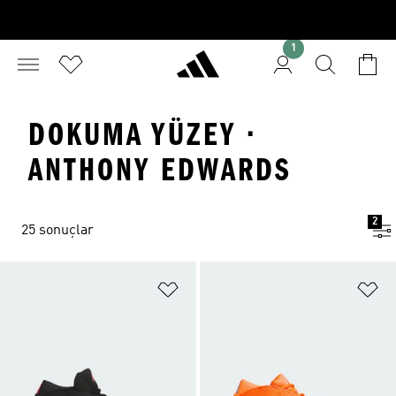
1
DOKUMA YÜZEY ·
ANTHONY EDWARDS
2
25 sonuçlar
Favori Listesine Ekle
Fa