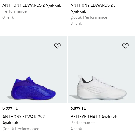
ANTHONY EDWARDS 2 Ayakkabı
ANTHONY EDWARDS 2 J
Performance
Ayakkabı
8 renk
Çocuk Performance
3 renk
Favori Listesine Ekle
Fa
Price
5.999 TL
Price
6.099 TL
ANTHONY EDWARDS 2 J
BELIEVE THAT 1 Ayakkabı
Ayakkabı
Performance
Çocuk Performance
4 renk