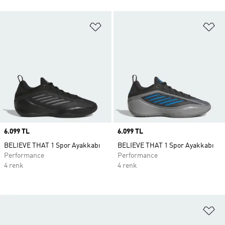
Favori Listesine Ekle
Fa
Price
6.099 TL
Price
6.099 TL
BELIEVE THAT 1 Spor Ayakkabı
BELIEVE THAT 1 Spor Ayakkabı
Performance
Performance
4 renk
4 renk
Fa