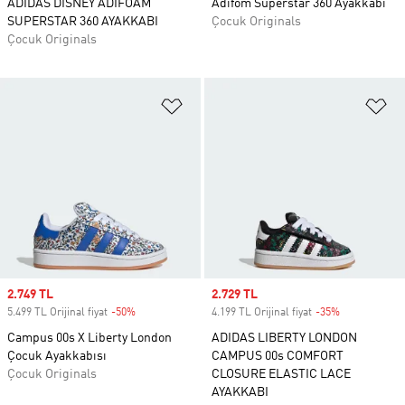
ADIDAS DISNEY ADIFOAM
Adifom Superstar 360 Ayakkabı
SUPERSTAR 360 AYAKKABI
Çocuk Originals
Çocuk Originals
Favori Listesine Ekle
Fa
Sale price
2.749 TL
Sale price
2.729 TL
5.499 TL Orijinal fiyat
-50%
Discount
4.199 TL Orijinal fiyat
-35%
Discount
Campus 00s X Liberty London
ADIDAS LIBERTY LONDON
Çocuk Ayakkabısı
CAMPUS 00s COMFORT
Çocuk Originals
CLOSURE ELASTIC LACE
AYAKKABI