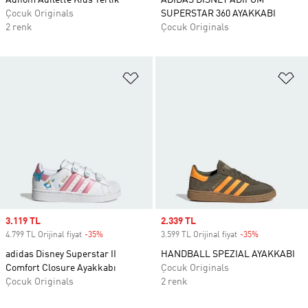
Adifom Adilette Kids Terlik
ADIDAS DISNEY ADIFOM
Çocuk Originals
SUPERSTAR 360 AYAKKABI
2 renk
Çocuk Originals
Favori Listesine Ekle
Fa
Sale price
3.119 TL
Sale price
2.339 TL
4.799 TL Orijinal fiyat
-35%
Discount
3.599 TL Orijinal fiyat
-35%
Discount
adidas Disney Superstar II
HANDBALL SPEZIAL AYAKKABI
Comfort Closure Ayakkabı
Çocuk Originals
Çocuk Originals
2 renk