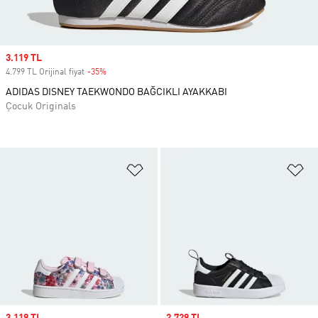
Sale price
3.119 TL
4.799 TL Orijinal fiyat
-35%
Discount
ADIDAS DISNEY TAEKWONDO BAĞCIKLI AYAKKABI
Çocuk Originals
Favori Listesine Ekle
Fa