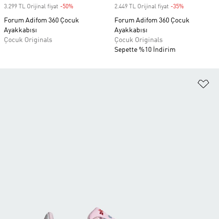
3.299 TL Orijinal fiyat
-50%
Discount
2.449 TL Orijinal fiyat
-35%
Discount
Forum Adifom 360 Çocuk
Forum Adifom 360 Çocuk
Ayakkabısı
Ayakkabısı
Çocuk Originals
Çocuk Originals
Sepette %10 İndirim
Fa