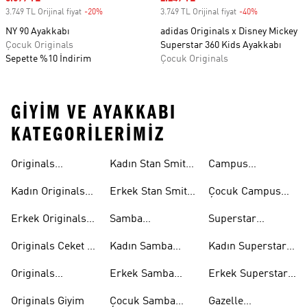
3.749 TL Orijinal fiyat
-20%
Discount
3.749 TL Orijinal fiyat
-40%
Discount
NY 90 Ayakkabı
adidas Originals x Disney Mickey
Çocuk Originals
Superstar 360 Kids Ayakkabı
Sepette %10 İndirim
Çocuk Originals
GIYIM VE AYAKKABI
KATEGORILERIMIZ
Originals
Kadın Stan Smith
Campus
Ayakkabi
Ayakkabıları
Ayakkabıları
Kadın Originals
Erkek Stan Smith
Çocuk Campus
Ayakkabı
Ayakkabıları
Ayakkabıları
Erkek Originals
Samba
Superstar
Ayakkabı
Ayakkabıları
Ayakkabıları
Originals Ceket &
Kadın Samba
Kadın Superstar
Mont
Ayakkabıları
Ayakkabıları
Originals
Erkek Samba
Erkek Superstar
Eşofman Takımı
Ayakkabıları
Ayakkabıları
Originals Giyim
Çocuk Samba
Gazelle