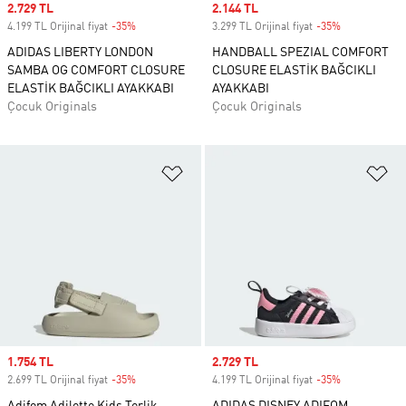
Sale price
2.729 TL
Sale price
2.144 TL
4.199 TL Orijinal fiyat
-35%
Discount
3.299 TL Orijinal fiyat
-35%
Discount
ADIDAS LIBERTY LONDON
HANDBALL SPEZIAL COMFORT
SAMBA OG COMFORT CLOSURE
CLOSURE ELASTİK BAĞCIKLI
ELASTİK BAĞCIKLI AYAKKABI
AYAKKABI
Çocuk Originals
Çocuk Originals
Favori Listesine Ekle
Fa
Sale price
1.754 TL
Sale price
2.729 TL
2.699 TL Orijinal fiyat
-35%
Discount
4.199 TL Orijinal fiyat
-35%
Discount