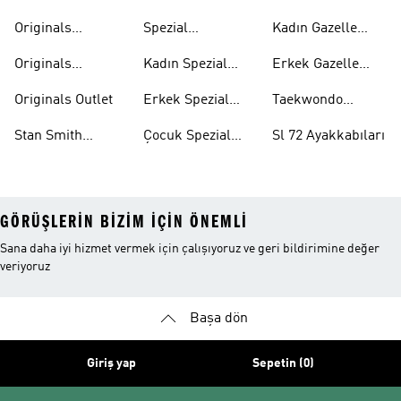
Ayakkabıları
Ayakkabıları
Originals
Spezial
Kadın Gazelle
Tişörtleri
Ayakkabıları
Ayakkabıları
Originals
Kadın Spezial
Erkek Gazelle
Eşofman Altları
Ayakkabıları
Ayakkabıları
Originals Outlet
Erkek Spezial
Taekwondo
Ayakkabıları
Ayakkabıları
Stan Smith
Çocuk Spezial
Sl 72 Ayakkabıları
Ayakkabıları
Ayakkabıları
GÖRÜŞLERIN BIZIM IÇIN ÖNEMLI
Sana daha iyi hizmet vermek için çalışıyoruz ve geri bildirimine değer
veriyoruz
Başa dön
Giriş yap
Sepetin (0)