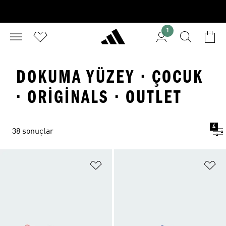
1
DOKUMA YÜZEY · ÇOCUK
· ORIGINALS · OUTLET
4
38 sonuçlar
Favori Listesine Ekle
Fa