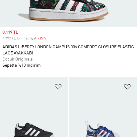
Sale price
3.119 TL
4.799 TL Orijinal fiyat
-35%
Discount
ADIDAS LIBERTY LONDON CAMPUS 00s COMFORT CLOSURE ELASTIC
LACE AYAKKABI
Çocuk Originals
Sepette %10 İndirim
Favori Listesine Ekle
Fa