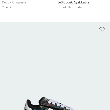
Çocuk Originals
360 Çocuk Ayakkabısı
2 renk
Çocuk Originals
Fa