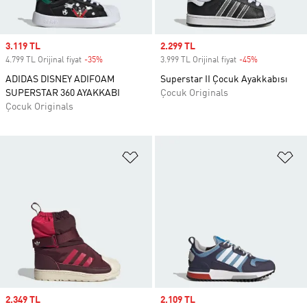
Sale price
3.119 TL
Sale price
2.299 TL
4.799 TL Orijinal fiyat
-35%
Discount
3.999 TL Orijinal fiyat
-45%
Discount
ADIDAS DISNEY ADIFOAM
Superstar II Çocuk Ayakkabısı
SUPERSTAR 360 AYAKKABI
Çocuk Originals
Çocuk Originals
Favori Listesine Ekle
Fa
Sale price
2.349 TL
Sale price
2.109 TL