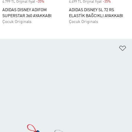
4.799 TL Orijinal fiyat
-35%
Discount
4.499 TL Orijinal fiyat
-35%
Discount
ADIDAS DISNEY ADIFOM
ADIDAS DISNEY SL 72 RS
SUPERSTAR 360 AYAKKABI
ELASTİK BAĞCIKLI AYAKKABI
Çocuk Originals
Çocuk Originals
Fa