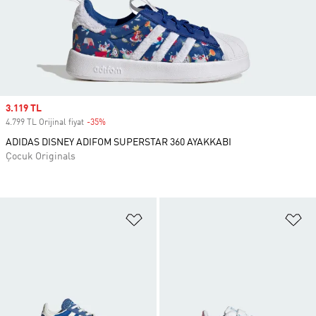
Sale price
3.119 TL
4.799 TL Orijinal fiyat
-35%
Discount
ADIDAS DISNEY ADIFOM SUPERSTAR 360 AYAKKABI
Çocuk Originals
Favori Listesine Ekle
Fa