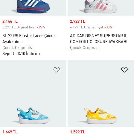
Sale price
2.144 TL
Sale price
2.729 TL
3.299 TL Orijinal fiyat
-35%
Discount
4.199 TL Orijinal fiyat
-35%
Discount
SL 72 RS Elastic Laces Çocuk
ADIDAS DISNEY SUPERSTAR II
Ayakkabısı
COMFORT CLOSURE AYAKKABI
Çocuk Originals
Çocuk Originals
Sepette %10 İndirim
Favori Listesine Ekle
Fa
Sale price
1.649 TL
Sale price
1.592 TL