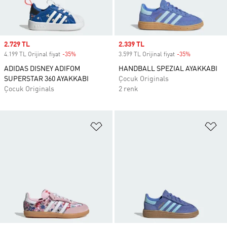
Sale price
2.729 TL
Sale price
2.339 TL
4.199 TL Orijinal fiyat
-35%
Discount
3.599 TL Orijinal fiyat
-35%
Discount
ADIDAS DISNEY ADIFOM
HANDBALL SPEZIAL AYAKKABI
SUPERSTAR 360 AYAKKABI
Çocuk Originals
Çocuk Originals
2 renk
Favori Listesine Ekle
Fa