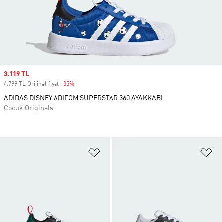
Sale price
3.119 TL
4.799 TL Orijinal fiyat
-35%
Discount
ADIDAS DISNEY ADIFOM SUPERSTAR 360 AYAKKABI
Çocuk Originals
Favori Listesine Ekle
Fa