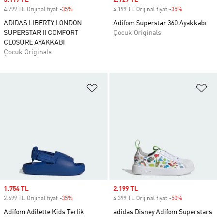
Sale price
3.119 TL
Sale price
2.729 TL
4.799 TL Orijinal fiyat
-35%
Discount
4.199 TL Orijinal fiyat
-35%
Discount
ADIDAS LIBERTY LONDON
Adifom Superstar 360 Ayakkabı
SUPERSTAR II COMFORT
Çocuk Originals
CLOSURE AYAKKABI
Çocuk Originals
Favori Listesine Ekle
Fa
Sale price
1.754 TL
Sale price
2.199 TL
2.699 TL Orijinal fiyat
-35%
Discount
4.399 TL Orijinal fiyat
-50%
Discount
Adifom Adilette Kids Terlik
adidas Disney Adifom Superstars