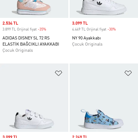
Sale price
2.534 TL
Sale price
3.099 TL
3.899 TL Orijinal fiyat
-35%
Discount
4.449 TL Orijinal fiyat
-30%
Discount
ADIDAS DISNEY SL 72 RS
NY 90 Ayakkabı
ELASTİK BAĞCIKLI AYAKKABI
Çocuk Originals
Çocuk Originals
Favori Listesine Ekle
Fa
Sale price
3.099 TL
Sale price
2.249 TL