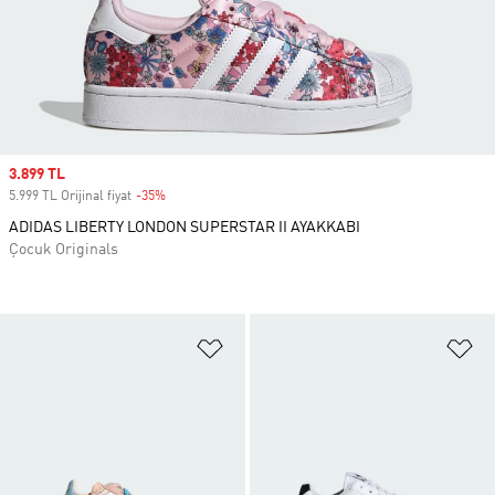
Sale price
3.899 TL
5.999 TL Orijinal fiyat
-35%
Discount
ADIDAS LIBERTY LONDON SUPERSTAR II AYAKKABI
Çocuk Originals
Favori Listesine Ekle
Fa