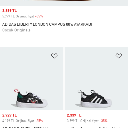
Sale price
3.899 TL
5.999 TL Orijinal fiyat
-35%
Discount
ADIDAS LIBERTY LONDON CAMPUS 00's AYAKKABI
Çocuk Originals
Favori Listesine Ekle
Fa
Sale price
2.729 TL
Sale price
2.339 TL
4.199 TL Orijinal fiyat
-35%
Discount
3.599 TL Orijinal fiyat
-35%
Discount