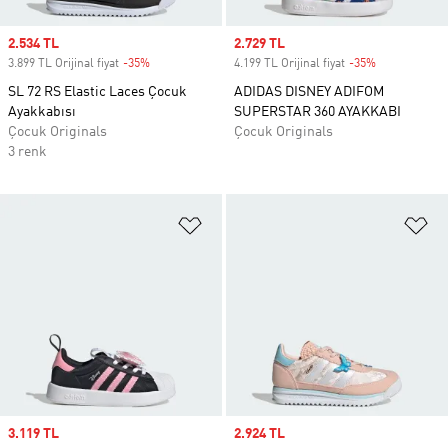
Sale price
2.534 TL
Sale price
2.729 TL
3.899 TL Orijinal fiyat
-35%
Discount
4.199 TL Orijinal fiyat
-35%
Discount
SL 72 RS Elastic Laces Çocuk
ADIDAS DISNEY ADIFOM
Ayakkabısı
SUPERSTAR 360 AYAKKABI
Çocuk Originals
Çocuk Originals
3 renk
Favori Listesine Ekle
Fa
Sale price
3.119 TL
Sale price
2.924 TL