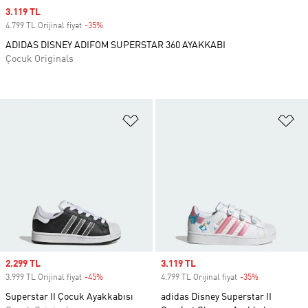
Sale price
3.119 TL
4.799 TL Orijinal fiyat
-35%
Discount
ADIDAS DISNEY ADIFOM SUPERSTAR 360 AYAKKABI
Çocuk Originals
Favori Listesine Ekle
Fa
Sale price
2.299 TL
Sale price
3.119 TL
3.999 TL Orijinal fiyat
-45%
Discount
4.799 TL Orijinal fiyat
-35%
Discount
Superstar II Çocuk Ayakkabısı
adidas Disney Superstar II