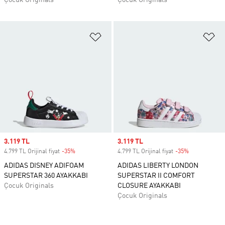
Çocuk Originals
Çocuk Originals
Favori Listesine Ekle
Fa
Sale price
3.119 TL
Sale price
3.119 TL
4.799 TL Orijinal fiyat
-35%
Discount
4.799 TL Orijinal fiyat
-35%
Discount
ADIDAS DISNEY ADIFOAM
ADIDAS LIBERTY LONDON
SUPERSTAR 360 AYAKKABI
SUPERSTAR II COMFORT
Çocuk Originals
CLOSURE AYAKKABI
Çocuk Originals