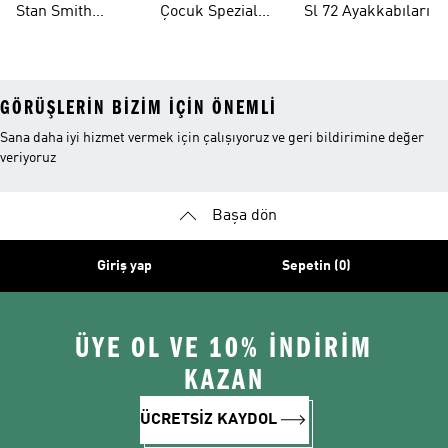
Stan Smith
Çocuk Spezial
Sl 72 Ayakkabıları
Ayakkabıları
Ayakkabıları
GÖRÜŞLERIN BIZIM IÇIN ÖNEMLI
Sana daha iyi hizmet vermek için çalışıyoruz ve geri bildirimine değer
veriyoruz
Başa dön
Giriş yap
Sepetin (0)
ÜYE OL VE 10% İNDİRİM
KAZAN
ÜCRETSİZ KAYDOL