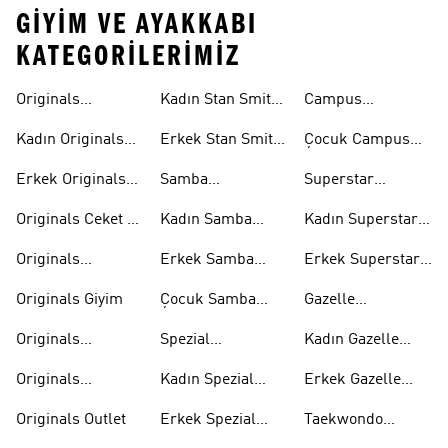
GIYIM VE AYAKKABI
KATEGORILERIMIZ
Originals
Kadın Stan Smith
Campus
Ayakkabi
Ayakkabıları
Ayakkabıları
Kadın Originals
Erkek Stan Smith
Çocuk Campus
Ayakkabı
Ayakkabıları
Ayakkabıları
Erkek Originals
Samba
Superstar
Ayakkabı
Ayakkabıları
Ayakkabıları
Originals Ceket &
Kadın Samba
Kadın Superstar
Mont
Ayakkabıları
Ayakkabıları
Originals
Erkek Samba
Erkek Superstar
Eşofman Takımı
Ayakkabıları
Ayakkabıları
Originals Giyim
Çocuk Samba
Gazelle
Ayakkabıları
Ayakkabıları
Originals
Spezial
Kadın Gazelle
Tişörtleri
Ayakkabıları
Ayakkabıları
Originals
Kadın Spezial
Erkek Gazelle
Eşofman Altları
Ayakkabıları
Ayakkabıları
Originals Outlet
Erkek Spezial
Taekwondo
Ayakkabıları
Ayakkabıları