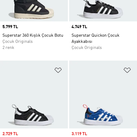
Price
5.799 TL
Price
4.749 TL
Superstar 360 Kışlık Çocuk Botu
Superstar Quickon Çocuk
Çocuk Originals
Ayakkabısı
2 renk
Çocuk Originals
Favori Listesine Ekle
Fa
Sale price
2.729 TL
Sale price
3.119 TL