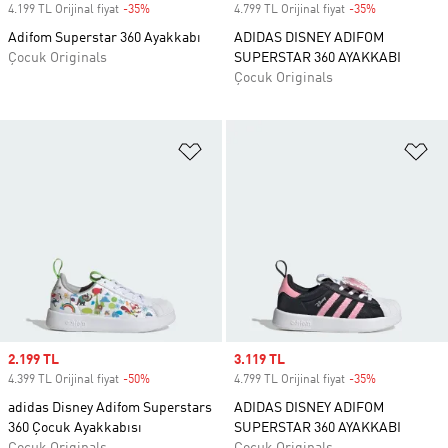
4.199 TL Orijinal fiyat
-35%
Discount
4.799 TL Orijinal fiyat
-35%
Discount
Adifom Superstar 360 Ayakkabı
ADIDAS DISNEY ADIFOM
Çocuk Originals
SUPERSTAR 360 AYAKKABI
Çocuk Originals
Favori Listesine Ekle
Fa
Sale price
2.199 TL
Sale price
3.119 TL
4.399 TL Orijinal fiyat
-50%
Discount
4.799 TL Orijinal fiyat
-35%
Discount
adidas Disney Adifom Superstars
ADIDAS DISNEY ADIFOM
360 Çocuk Ayakkabısı
SUPERSTAR 360 AYAKKABI