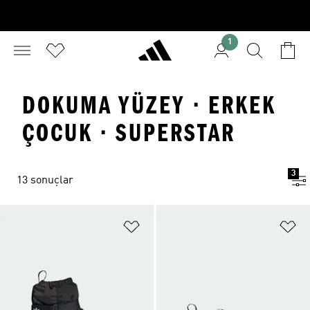
1
DOKUMA YÜZEY · ERKEK
ÇOCUK · SUPERSTAR
3
13 sonuçlar
Favori Listesine Ekle
Fa