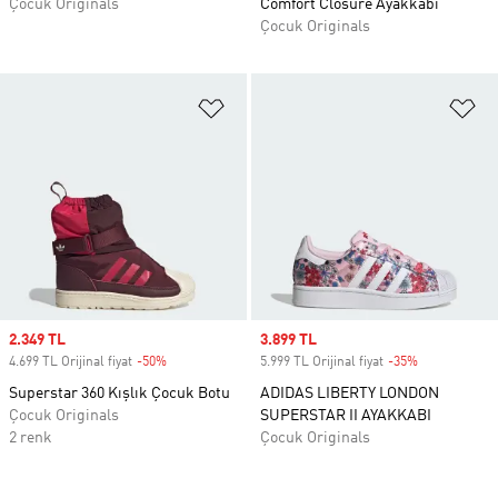
Çocuk Originals
Comfort Closure Ayakkabı
Çocuk Originals
Favori Listesine Ekle
Fa
Sale price
2.349 TL
Sale price
3.899 TL
4.699 TL Orijinal fiyat
-50%
Discount
5.999 TL Orijinal fiyat
-35%
Discount
Superstar 360 Kışlık Çocuk Botu
ADIDAS LIBERTY LONDON
Çocuk Originals
SUPERSTAR II AYAKKABI
2 renk
Çocuk Originals