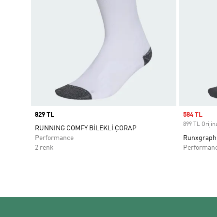
Price
829 TL
Sale price
584 TL
899 TL Orijina
RUNNING COMFY BİLEKLİ ÇORAP
Performance
Runxgraphic
2 renk
Performan