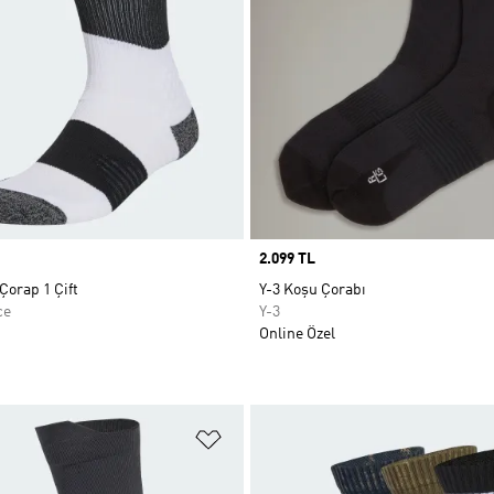
Price
2.099 TL
orap 1 Çift
Y-3 Koşu Çorabı
ce
Y-3
Online Özel
ne Ekle
Favori Listesine Ekle