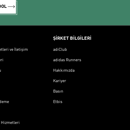
DOL
ŞİRKET BİLGİLERİ
leri ve İletişim
adiClub
ri
adidas Runners
u
Hakkımızda
Kariyer
Basın
Ödeme
Etbis
 Hizmetleri