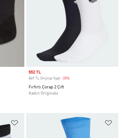
Sale price
552 TL
849 TL Orijinal fiyat
-35%
Discount
Fırfırlı Çorap 2 Çift
Kadın Originals
Favori Listesine Ekle
Favori List