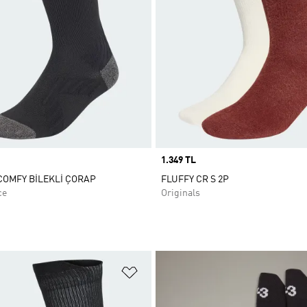
Price
1.349 TL
OMFY BİLEKLİ ÇORAP
FLUFFY CR S 2P
ce
Originals
ne Ekle
Favori Listesine Ekle