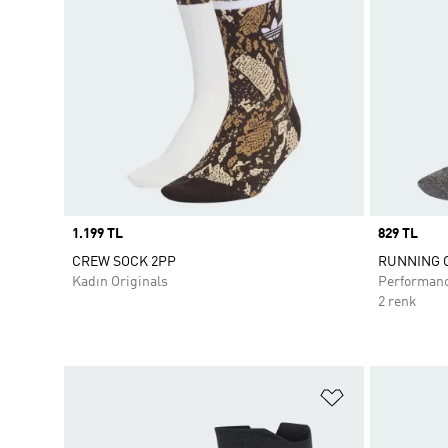
Price
1.199 TL
Price
829 TL
CREW SOCK 2PP
RUNNING C
Kadın Originals
Performan
2 renk
Favori Listesi