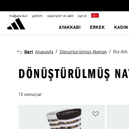
mağaza bul
yardım
siparişler ve iade
üye ol
AYAKKABI
ERKEK
KADIN
Geri
Anasayfa
Dönüştürülmüş Naylon
Diz Altı
DÖNÜŞTÜRÜLMÜŞ NAY
12 sonuçlar
Favori Listesi