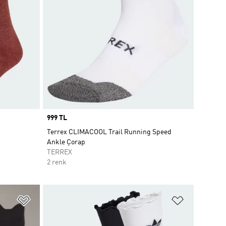
Price
999 TL
Terrex CLIMACOOL Trail Running Speed
Ankle Çorap
TERREX
2 renk
Favori Listesine Ekle
Favori List