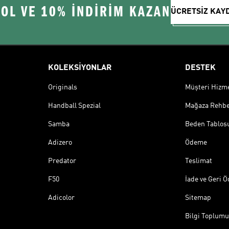
 OL VE 10% İNDİRİM KAZAN
ÜCRETSİZ KAY
KOLEKSİYONLAR
DESTEK
Originals
Müşteri Hizmet
Handball Spezial
Mağaza Rehbe
Samba
Beden Tablos
Adizero
Ödeme
Predator
Teslimat
F50
İade ve Geri 
Adicolor
Sitemap
Bilgi Toplumu