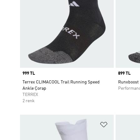
Price
999 TL
Price
899 TL
Terrex CLIMACOOL Trail Running Speed
Runxboost Ç
Ankle Çorap
Performan
TERREX
2 renk
Favori Listesi