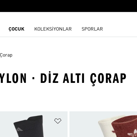
ÇOCUK
KOLEKSİYONLAR
SPORLAR
 Çorap
LON · DIZ ALTI ÇORAP
ne Ekle
Favori Listesine Ekle