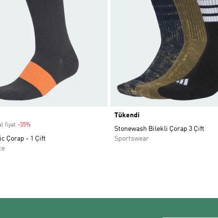
Tükendi
l fiyat
-35%
Discount
Stonewash Bilekli Çorap 3 Çift
 Çorap - 1 Çift
Sportswear
ce