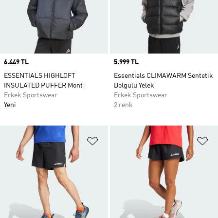
Price
6.449 TL
Price
5.999 TL
ESSENTIALS HIGHLOFT
Essentials CLIMAWARM Sentetik
INSULATED PUFFER Mont
Dolgulu Yelek
Erkek Sportswear
Erkek Sportswear
Yeni
2 renk
Favori Listesine Ekle
Fa