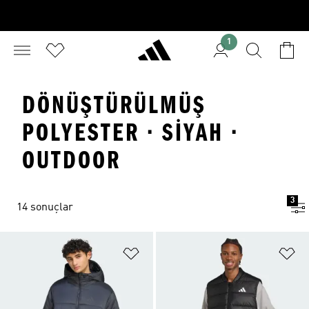
1
DÖNÜŞTÜRÜLMÜŞ
POLYESTER · SIYAH ·
OUTDOOR
3
14 sonuçlar
Favori Listesine Ekle
Fa