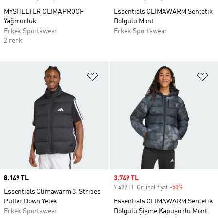
MYSHELTER CLIMAPROOF
Essentials CLIMAWARM Sentetik
Yağmurluk
Dolgulu Mont
Erkek Sportswear
Erkek Sportswear
2 renk
Favori Listesine Ekle
Fa
Price
8.149 TL
Sale price
3.749 TL
7.499 TL Orijinal fiyat
-50%
Discount
Essentials Climawarm 3-Stripes
Puffer Down Yelek
Essentials CLIMAWARM Sentetik
Erkek Sportswear
Dolgulu Şişme Kapüşonlu Mont