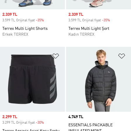
Sale price
2.339 TL
Sale price
2.339 TL
3.599 TL Orijinal fiyat
-35%
Discount
3.599 TL Orijinal fiyat
-35%
Discount
Terrex Multi Light Shorts
Terrex Multi Light Şort
Erkek TERREX
Kadın TERREX
Favori Listesine Ekle
Fa
Sale price
2.299 TL
Price
4.749 TL
3.299 TL Orijinal fiyat
-30%
Discount
ESSENTIALS PACKABLE