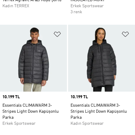
Terrex Agravic Arazi Koşu Şortu
INSULATED MONT
Kadın TERREX
Erkek Sportswear
3 renk
Favori Listesine Ekle
Fa
Price
10.199 TL
Price
10.199 TL
Essentials CLIMAWARM 3-
Essentials CLIMAWARM 3-
Stripes Light Down Kapüşonlu
Stripes Light Down Kapüşonlu
Parka
Parka
Erkek Sportswear
Kadın Sportswear