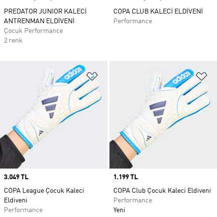
PREDATOR JUNIOR KALECİ
COPA CLUB KALECİ ELDİVENİ
ANTRENMAN ELDİVENİ
Performance
Çocuk Performance
2 renk
Favori Listesine Ekle
Fa
Price
3.049 TL
Price
1.199 TL
COPA League Çocuk Kaleci
COPA Club Çocuk Kaleci Eldiveni
Eldiveni
Performance
Performance
Yeni