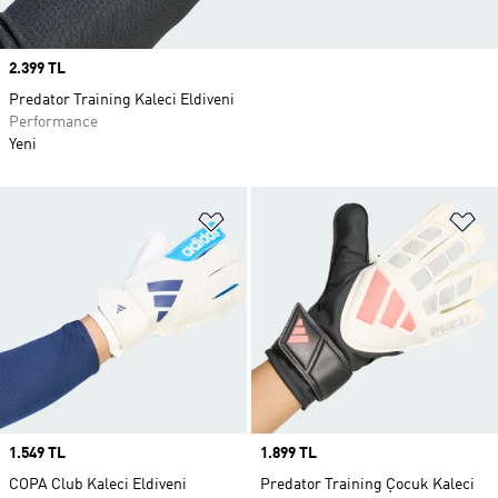
Price
2.399 TL
Predator Training Kaleci Eldiveni
Performance
Yeni
Favori Listesine Ekle
Fa
Price
1.549 TL
Price
1.899 TL
COPA Club Kaleci Eldiveni
Predator Training Çocuk Kaleci