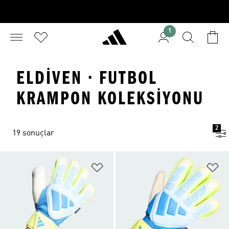
1
ELDIVEN · FUTBOL
KRAMPON KOLEKSIYONU
2
19 sonuçlar
Favori Listesine Ekle
Fa