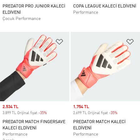
PREDATOR PRO JUNIOR KALECİ
COPA LEAGUE KALECİ ELDİVENİ
ELDİVENİ
Performance
Çocuk Performance
Favori Listesine Ekle
Fa
Sale price
2.534 TL
Sale price
1.754 TL
3.899 TL Orijinal fiyat
-35%
Discount
2.699 TL Orijinal fiyat
-35%
Discount
PREDATOR MATCH FINGERSAVE
PREDATOR MATCH KALECİ
KALECİ ELDİVENİ
ELDİVENİ
Performance
Performance