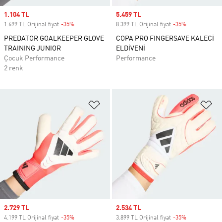
Sale price
1.104 TL
Sale price
5.459 TL
1.699 TL Orijinal fiyat
-35%
Discount
8.399 TL Orijinal fiyat
-35%
Discount
PREDATOR GOALKEEPER GLOVE
COPA PRO FINGERSAVE KALECİ
TRAINING JUNIOR
ELDİVENİ
Çocuk Performance
Performance
2 renk
Favori Listesine Ekle
Fa
Sale price
2.729 TL
Sale price
2.534 TL
4.199 TL Orijinal fiyat
-35%
Discount
3.899 TL Orijinal fiyat
-35%
Discount