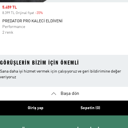
Sale price
5.459 TL
8.399 TL Orijinal fiyat
-35%
Discount
PREDATOR PRO KALECİ ELDİVENİ
Performance
2 renk
GÖRÜŞLERIN BIZIM IÇIN ÖNEMLI
Sana daha iyi hizmet vermek için çalışıyoruz ve geri bildirimine değer
veriyoruz
Başa dön
Giriş yap
Sepetin (0)