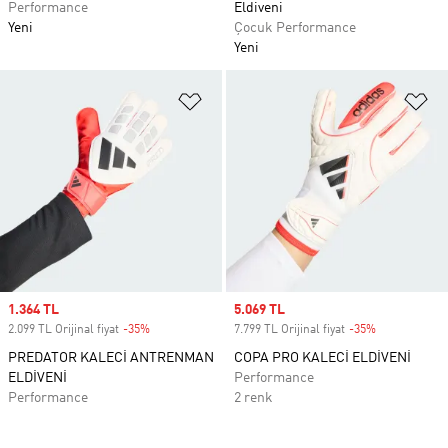
Performance
Eldiveni
Yeni
Çocuk Performance
Yeni
Favori Listesine Ekle
Fa
Sale price
1.364 TL
Sale price
5.069 TL
2.099 TL Orijinal fiyat
-35%
Discount
7.799 TL Orijinal fiyat
-35%
Discount
PREDATOR KALECİ ANTRENMAN
COPA PRO KALECİ ELDİVENİ
ELDİVENİ
Performance
Performance
2 renk