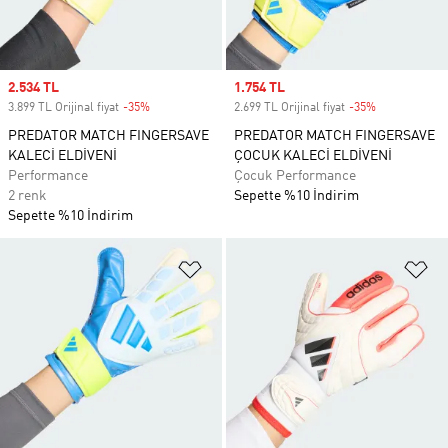
Sale price
2.534 TL
Sale price
1.754 TL
3.899 TL Orijinal fiyat
-35%
Discount
2.699 TL Orijinal fiyat
-35%
Discount
PREDATOR MATCH FINGERSAVE
PREDATOR MATCH FINGERSAVE
KALECİ ELDİVENİ
ÇOCUK KALECİ ELDİVENİ
Performance
Çocuk Performance
2 renk
Sepette %10 İndirim
Sepette %10 İndirim
Favori Listesine Ekle
Fa