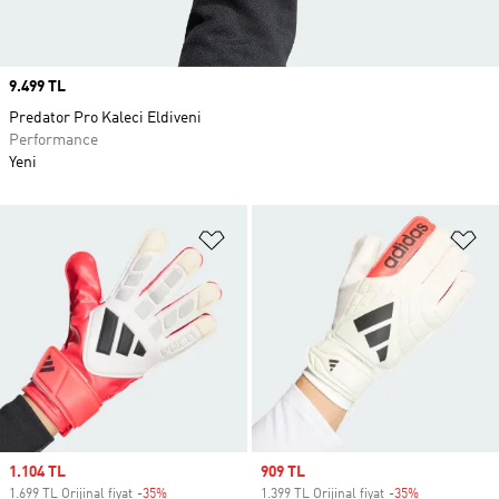
Price
9.499 TL
Predator Pro Kaleci Eldiveni
Performance
Yeni
Favori Listesine Ekle
Fa
Sale price
1.104 TL
Sale price
909 TL
1.699 TL Orijinal fiyat
-35%
Discount
1.399 TL Orijinal fiyat
-35%
Discount