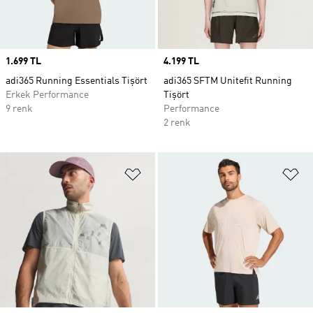
Price
1.699 TL
Price
4.199 TL
adi365 Running Essentials Tişört
adi365 SFTM Unitefit Running
Erkek Performance
Tişört
9 renk
Performance
2 renk
Favori Listesine Ekle
Fa