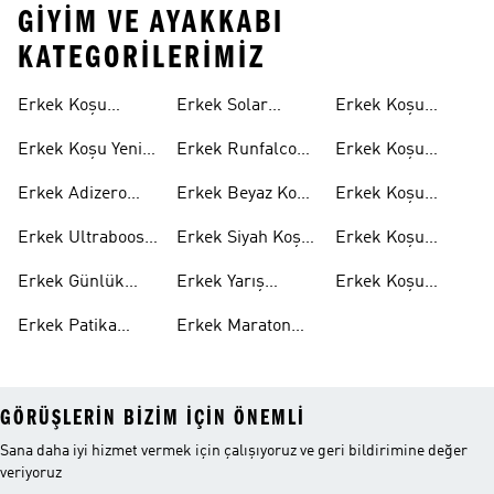
GIYIM VE AYAKKABI
KATEGORILERIMIZ
Koşusu
Ayakkabıları
Erkek Koşu
Erkek Solar
Erkek Koşu
Ayakkabıları
Ayakkabıları
Tişörtleri
Erkek Koşu Yeni
Erkek Runfalcon
Erkek Koşu
Gelenler
Ayakkabıları
Şortları
Erkek Adizero
Erkek Beyaz Koşu
Erkek Koşu
Ayakkabıları
Ayakkabıları
Ceketleri
Erkek Ultraboost
Erkek Siyah Koşu
Erkek Koşu
Ayakkabıları
Ayakkabıları
Pantolonları
Erkek Günlük
Erkek Yarış
Erkek Koşu
Koşu
Ayakkabıları
Çorapları
Erkek Patika
Erkek Maraton
GÖRÜŞLERIN BIZIM IÇIN ÖNEMLI
Sana daha iyi hizmet vermek için çalışıyoruz ve geri bildirimine değer
veriyoruz