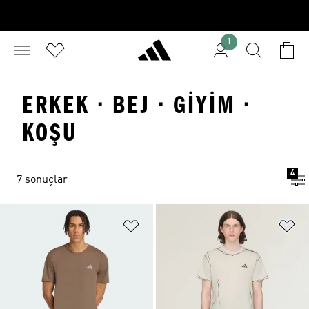
1
ERKEK · BEJ · GIYIM ·
KOŞU
4
7 sonuçlar
Favori Listesine Ekle
Fa