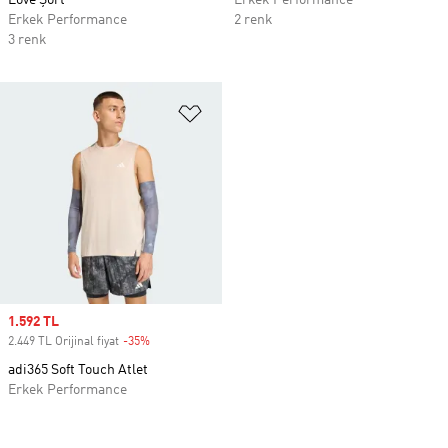
Love Şort
Erkek Performance
Erkek Performance
2 renk
3 renk
Favori Listesine Ekle
Sale price
1.592 TL
2.449 TL Orijinal fiyat
-35%
Discount
adi365 Soft Touch Atlet
Erkek Performance