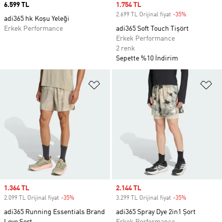
Price
6.599 TL
Sale price
1.754 TL
2.699 TL Orijinal fiyat
-35%
Discount
adi365 hk Koşu Yeleği
Erkek Performance
adi365 Soft Touch Tişört
Erkek Performance
2 renk
Sepette %10 İndirim
Favori Listesine Ekle
Fa
Sale price
1.364 TL
Sale price
2.144 TL
2.099 TL Orijinal fiyat
-35%
Discount
3.299 TL Orijinal fiyat
-35%
Discount
adi365 Running Essentials Brand
adi365 Spray Dye 2in1 Şort