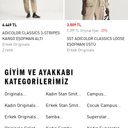
Price
6.449 TL
Sale price
3.509 TL
5.399 TL Orijinal fiyat
-35%
Discount
ADICOLOR CLASSICS 3-STRIPES
KARGO EŞOFMAN ALTI
SST ADICOLOR CLASSICS LOOSE
Erkek Originals
EŞOFMAN ÜSTÜ
2 renk
Erkek Originals
GIYIM VE AYAKKABI
KATEGORILERIMIZ
Originals
Kadın Stan Smith
Campus
Ayakkabi
Ayakkabıları
Ayakkabıları
Kadın Originals
Erkek Stan Smith
Çocuk Campus
Ayakkabı
Ayakkabıları
Ayakkabıları
Erkek Originals
Samba
Superstar
Ayakkabı
Ayakkabıları
Ayakkabıları