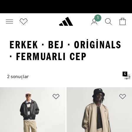
1
ERKEK · BEJ · ORIGINALS
· FERMUARLI CEP
4
2 sonuçlar
Favori Listesine Ekle
Fa