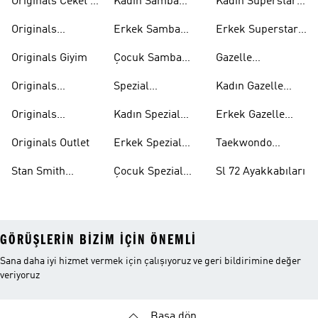
Originals Ceket &
Kadın Samba
Kadın Superstar
Mont
Ayakkabıları
Ayakkabıları
Originals
Erkek Samba
Erkek Superstar
Eşofman Takımı
Ayakkabıları
Ayakkabıları
Originals Giyim
Çocuk Samba
Gazelle
Ayakkabıları
Ayakkabıları
Originals
Spezial
Kadın Gazelle
Tişörtleri
Ayakkabıları
Ayakkabıları
Originals
Kadın Spezial
Erkek Gazelle
Eşofman Altları
Ayakkabıları
Ayakkabıları
Originals Outlet
Erkek Spezial
Taekwondo
Ayakkabıları
Ayakkabıları
Stan Smith
Çocuk Spezial
Sl 72 Ayakkabıları
Ayakkabıları
Ayakkabıları
GÖRÜŞLERIN BIZIM IÇIN ÖNEMLI
Sana daha iyi hizmet vermek için çalışıyoruz ve geri bildirimine değer
veriyoruz
Başa dön