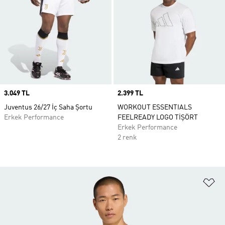
Price
3.049 TL
Price
2.399 TL
Juventus 26/27 İç Saha Şortu
WORKOUT ESSENTIALS
Erkek Performance
FEELREADY LOGO TİŞÖRT
Erkek Performance
2 renk
Fa