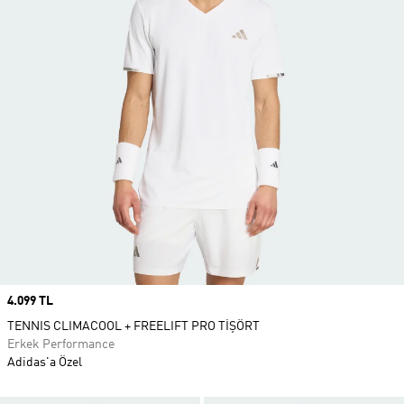
Price
4.099 TL
TENNIS CLIMACOOL + FREELIFT PRO TİŞÖRT
Erkek Performance
Adidas'a Özel