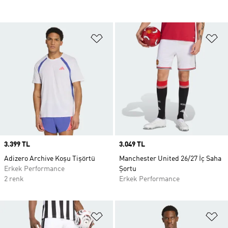
Favori Listesine Ekle
Fa
Price
3.399 TL
Price
3.049 TL
Adizero Archive Koşu Tişörtü
Manchester United 26/27 İç Saha
Erkek Performance
Şortu
2 renk
Erkek Performance
Favori Listesine Ekle
Fa