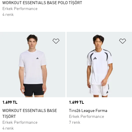
WORKOUT ESSENTIALS BASE POLO TİŞÖRT
Erkek Performance
4 renk
Favori Listesine Ekle
Fa
Price
1.699 TL
Price
1.699 TL
WORKOUT ESSENTIALS BASE
Tiro26 League Forma
TİŞÖRT
Erkek Performance
Erkek Performance
7 renk
4 renk