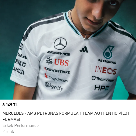
Price
8.149 TL
MERCEDES - AMG PETRONAS FORMULA 1 TEAM AUTHENTIC PİLOT
FORMASI
Erkek Performance
2 renk