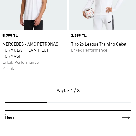
Price
5.799 TL
Price
3.399 TL
MERCEDES - AMG PETRONAS
Tiro 26 League Training Ceket
FORMULA 1 TEAM PİLOT
Erkek Performance
FORMASI
Erkek Performance
2 renk
Sayfa: 1 / 3
İleri