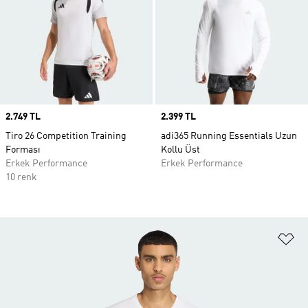
Price
2.749 TL
Price
2.399 TL
Tiro 26 Competition Training
adi365 Running Essentials Uzun
Forması
Kollu Üst
Erkek Performance
Erkek Performance
10 renk
Fa