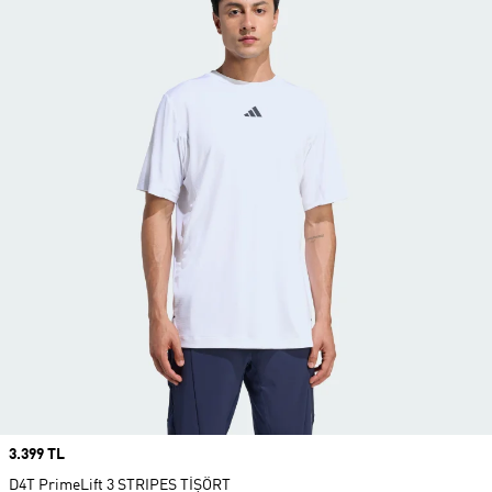
Price
3.399 TL
D4T PrimeLift 3 STRIPES TİŞÖRT