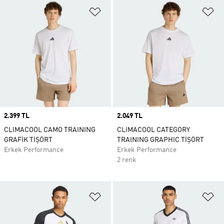
Favori Listesine Ekle
Fa
Price
2.399 TL
Price
2.049 TL
CLIMACOOL CAMO TRAINING
CLIMACOOL CATEGORY
GRAFİK TİŞÖRT
TRAINING GRAPHIC TİŞÖRT
Erkek Performance
Erkek Performance
2 renk
Favori Listesine Ekle
Fa