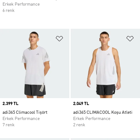
Erkek Performance
6 renk
Favori Listesine Ekle
Fa
Price
2.399 TL
Price
2.049 TL
adi365 Climacool Tişört
adi365 CLIMACOOL Koşu Atleti
Erkek Performance
Erkek Performance
7 renk
2 renk