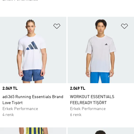
Favori Listesine Ekle
Fa
Price
2.049 TL
Price
2.049 TL
adi365 Running Essentials Brand
WORKOUT ESSENTIALS
Love Tişört
FEELREADY TİŞÖRT
Erkek Performance
Erkek Performance
4 renk
6 renk