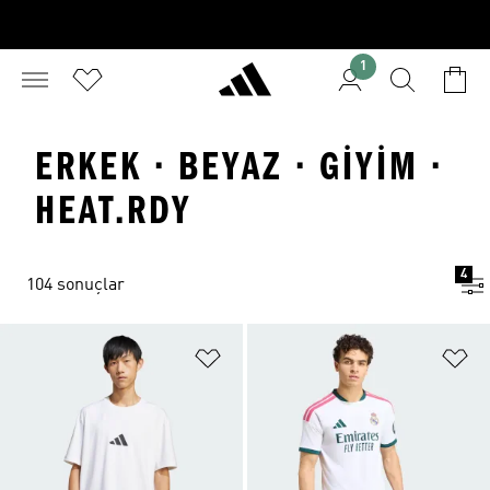
1
ERKEK · BEYAZ · GIYIM ·
HEAT.RDY
4
104 sonuçlar
Favori Listesine Ekle
Fa