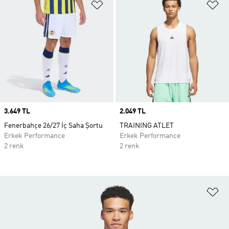
Favori Listesine Ekle
Fa
Price
3.649 TL
Price
2.049 TL
Fenerbahçe 26/27 İç Saha Şortu
TRAINING ATLET
Erkek Performance
Erkek Performance
2 renk
2 renk
Fa