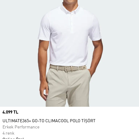
Price
4.099 TL
ULTIMATE365+ GO-TO CLIMACOOL POLO TİŞÖRT
Erkek Performance
4 renk