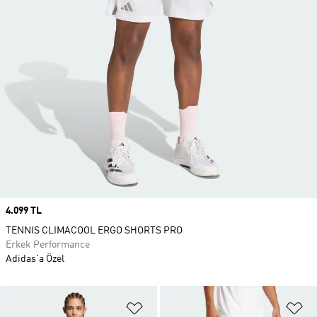
Price
4.099 TL
TENNIS CLIMACOOL ERGO SHORTS PRO
Erkek Performance
Adidas'a Özel
Favori Listesine Ekle
Fa