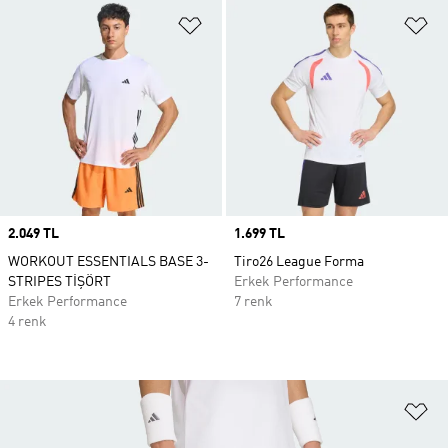
Favori Listesine Ekle
Fa
Price
2.049 TL
Price
1.699 TL
WORKOUT ESSENTIALS BASE 3-
Tiro26 League Forma
STRIPES TİŞÖRT
Erkek Performance
Erkek Performance
7 renk
4 renk
Fa