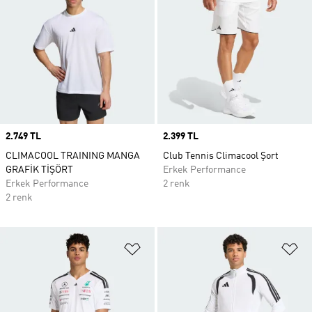
Price
2.749 TL
Price
2.399 TL
CLIMACOOL TRAINING MANGA
Club Tennis Climacool Şort
GRAFİK TİŞÖRT
Erkek Performance
Erkek Performance
2 renk
2 renk
Favori Listesine Ekle
Fa