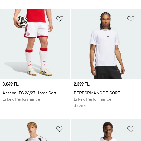
Favori Listesine Ekle
Fa
Price
3.049 TL
Price
2.399 TL
Arsenal FC 26/27 Home Şort
PERFORMANCE TİŞÖRT
Erkek Performance
Erkek Performance
3 renk
Favori Listesine Ekle
Fa