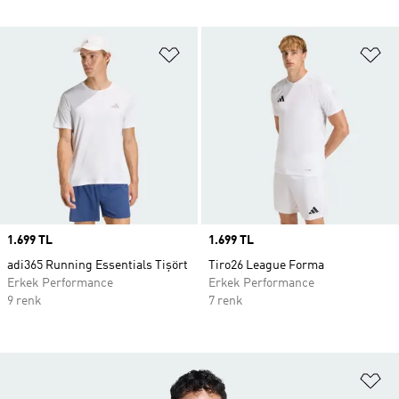
Favori Listesine Ekle
Fa
Price
1.699 TL
Price
1.699 TL
adi365 Running Essentials Tişört
Tiro26 League Forma
Erkek Performance
Erkek Performance
9 renk
7 renk
Fa