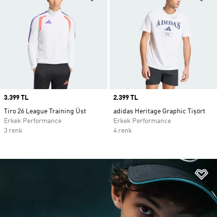
Price
3.399 TL
Price
2.399 TL
Tiro 26 League Training Üst
adidas Heritage Graphic Tişört
Erkek Performance
Erkek Performance
3 renk
4 renk
Fa