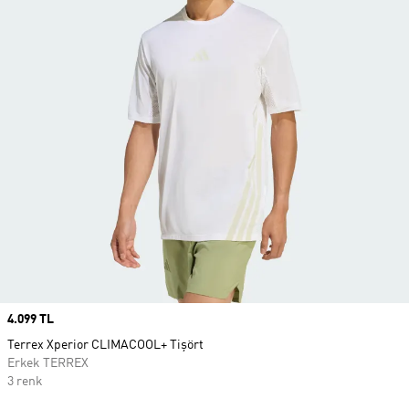
Price
4.099 TL
Terrex Xperior CLIMACOOL+ Tişört
Erkek TERREX
3 renk