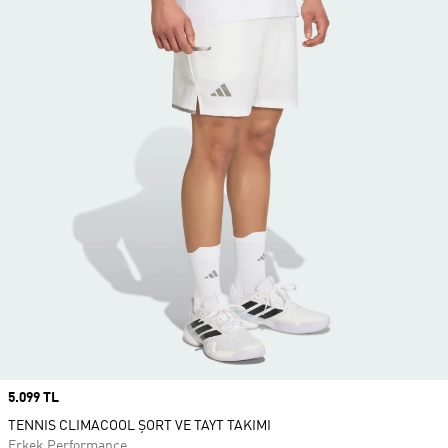
Price
5.099 TL
TENNIS CLIMACOOL ŞORT VE TAYT TAKIMI
Erkek Performance