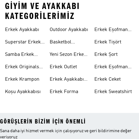
GIYIM VE AYAKKABI
KATEGORILERIMIZ
Erkek Ayakkabı
Outdoor Ayakkabı
Erkek Eşofman
Takımı
Superstar Erkek
Basketbol
Erkek Tişört
Ayakkabı
Ayakkabısı
Samba Erkek
Yeni Sezon Erkek
Erkek Şort
Ayakkabı
Ayakkabı
Erkek Originals
Erkek Outlet
Erkek Eşofman
Ayakkabı
Altı
Erkek Krampon
Erkek Ayakkabı
Erkek Ceket
Indirim
Koşu Ayakkabısı
Erkek Forma
Erkek Sweatshirt
GÖRÜŞLERIN BIZIM IÇIN ÖNEMLI
Sana daha iyi hizmet vermek için çalışıyoruz ve geri bildirimine değer
veriyoruz