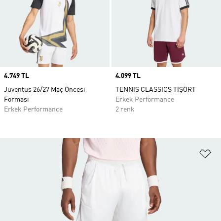
Price
4.749 TL
Price
4.099 TL
Juventus 26/27 Maç Öncesi
TENNIS CLASSICS TİŞÖRT
Forması
Erkek Performance
Erkek Performance
2 renk
Fa