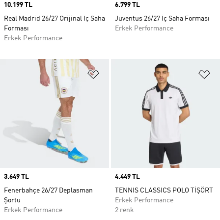
Price
10.199 TL
Price
6.799 TL
Real Madrid 26/27 Orijinal İç Saha
Juventus 26/27 İç Saha Forması
Forması
Erkek Performance
Erkek Performance
Favori Listesine Ekle
Fa
Price
3.649 TL
Price
4.449 TL
Fenerbahçe 26/27 Deplasman
TENNIS CLASSICS POLO TİŞÖRT
Şortu
Erkek Performance
Erkek Performance
2 renk