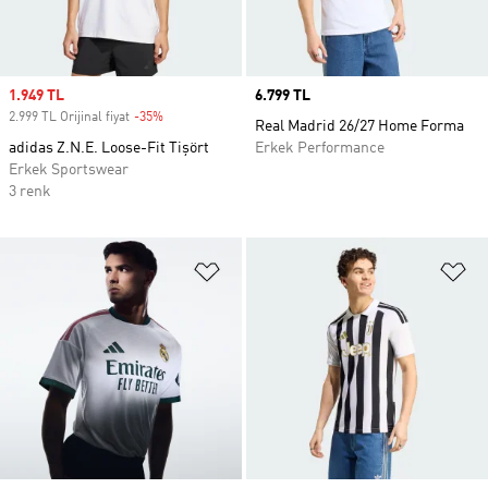
Sale price
1.949 TL
Price
6.799 TL
2.999 TL Orijinal fiyat
-35%
Discount
Real Madrid 26/27 Home Forma
adidas Z.N.E. Loose-Fit Tişört
Erkek Performance
Erkek Sportswear
3 renk
Favori Listesine Ekle
Fa