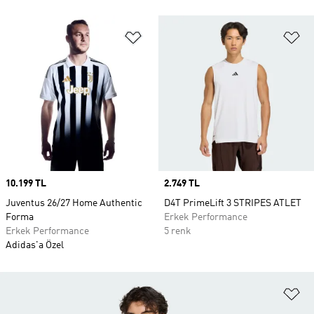
Favori Listesine Ekle
Fa
Price
10.199 TL
Price
2.749 TL
Juventus 26/27 Home Authentic
D4T PrimeLift 3 STRIPES ATLET
Forma
Erkek Performance
Erkek Performance
5 renk
Adidas'a Özel
Fa