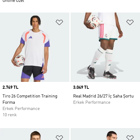
Online Özel
Favori Listesine Ekle
Fa
Price
2.749 TL
Price
3.049 TL
Tiro 26 Competition Training
Real Madrid 26/27 İç Saha Şortu
Forma
Erkek Performance
Erkek Performance
10 renk
Favori Listesine Ekle
Fa