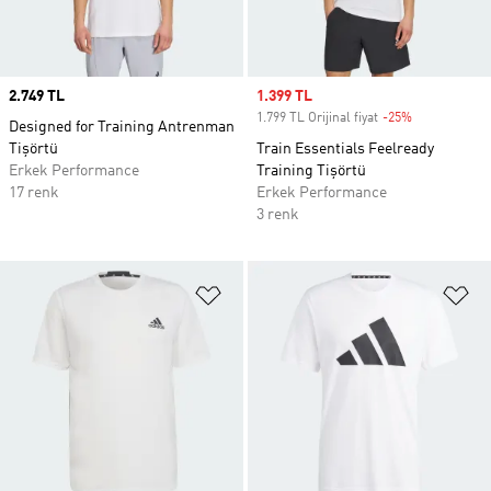
Price
2.749 TL
Sale price
1.399 TL
1.799 TL Orijinal fiyat
-25%
Discount
Designed for Training Antrenman
Tişörtü
Train Essentials Feelready
Erkek Performance
Training Tişörtü
17 renk
Erkek Performance
3 renk
Favori Listesine Ekle
Fa