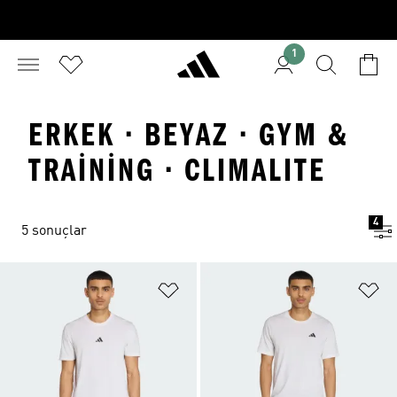
1
ERKEK · BEYAZ · GYM &
TRAINING · CLIMALITE
4
5 sonuçlar
Favori Listesine Ekle
Fa