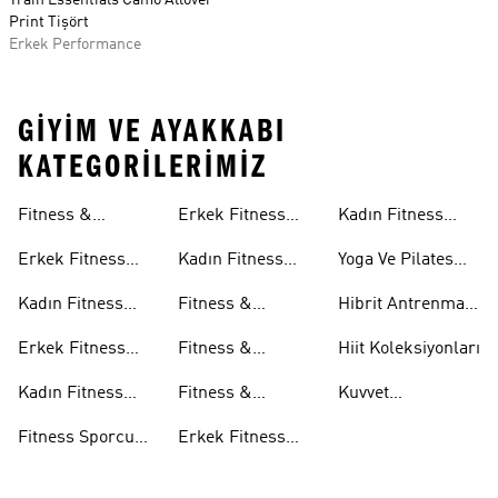
Train Essentials Camo Allover
Print Tişört
Erkek Performance
GIYIM VE AYAKKABI
KATEGORILERIMIZ
Sütyenleri
Aksesuarları
Fitness &
Erkek Fitness
Kadın Fitness
Antrenman
Tişörtleri
Aksesuarları
Erkek Fitness
Kadın Fitness
Yoga Ve Pilates
Ayakkabıları
Ayakkabıları
Tişörtleri
Koleksiyonları
Kadın Fitness
Fitness &
Hibrit Antrenman
Ayakkabıları
Antrenman
Koleksiyonları
Erkek Fitness
Fitness &
Hiit Koleksiyonları
Şortları
Giyim
Antrenman
Kadın Fitness
Fitness &
Kuvvet
Eşofman Altları
Giyim
Antrenman
Antrenmanı
Fitness Sporcu
Erkek Fitness
Aksesuarları
Koleksiyonları