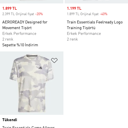
Sale price
1.899 TL
Sale price
1.199 TL
2.399 TL Orijinal fiyat
-20%
Discount
1.899 TL Orijinal fiyat
-40%
Discount
AEROREADY Designed for
Train Essentials Feelready Logo
Movement Tişört
Training Tişörtü
Erkek Performance
Erkek Performance
2 renk
2 renk
Sepette %10 İndirim
Favori Listesine Ekle
Tükendi