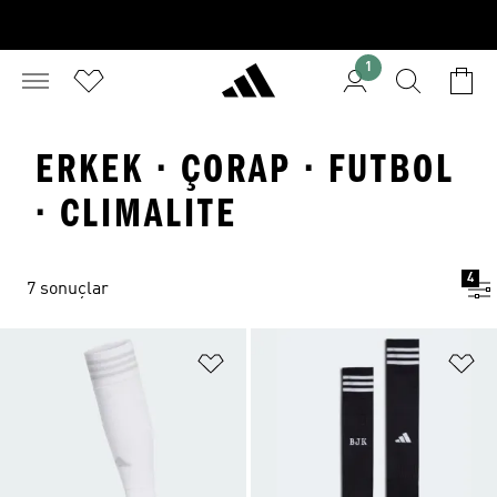
1
ERKEK · ÇORAP · FUTBOL
· CLIMALITE
4
7 sonuçlar
Favori Listesine Ekle
Fa