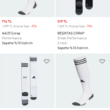
Sale price
714 TL
Sale price
319 TL
1.099 TL Orijinal fiyat
-35%
Discount
1.049 TL Orijinal fiyat
-70%
Discount
Adi25 Çorap
BEŞİKTAŞ ÇORAP
Performance
Erkek Performance
Sepette %10 İndirim
2 renk
Sepette %10 İndirim
Favori Listesine Ekle
Fa