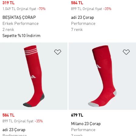
Sale price
319 TL
Sale price
584 TL
1.049 TL Orijinal fiyat
-70%
Discount
899 TL Orijinal fiyat
-35%
Discount
BEŞİKTAŞ ÇORAP
adi 23 Çorap
Erkek Performance
Performance
2 renk
7 renk
Sepette %10 İndirim
Favori Listesine Ekle
Fa
Sale price
584 TL
Price
679 TL
899 TL Orijinal fiyat
-35%
Discount
Milano 23 Çorap
adi 23 Çorap
Performance