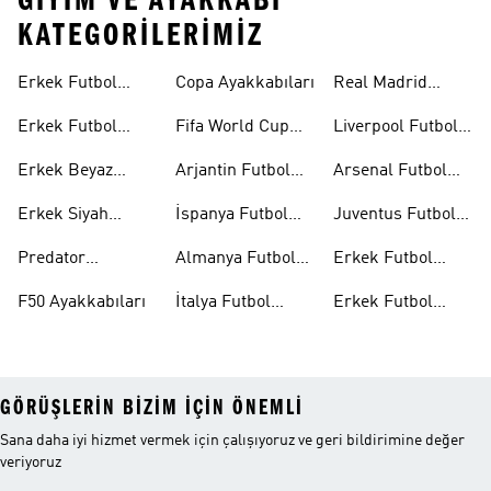
GIYIM VE AYAKKABI
KATEGORILERIMIZ
Erkek Futbol
Copa Ayakkabıları
Real Madrid
Forması
Futbol Formaları
Erkek Futbol
Fifa World Cup
Liverpool Futbol
Ayakkabıları
26™
Formaları
Erkek Beyaz
Arjantin Futbol
Arsenal Futbol
Futbol
Formaları
Formaları
Erkek Siyah
İspanya Futbol
Juventus Futbol
Ayakkabıları
Futbol
Formaları
Formaları
Predator
Almanya Futbol
Erkek Futbol
Ayakkabıları
Ayakkabıları
Formaları
Aksesuarları
F50 Ayakkabıları
İtalya Futbol
Erkek Futbol
Formaları
Outlet
GÖRÜŞLERIN BIZIM IÇIN ÖNEMLI
Sana daha iyi hizmet vermek için çalışıyoruz ve geri bildirimine değer
veriyoruz