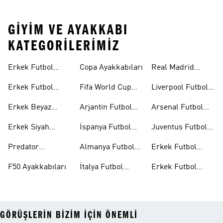
GIYIM VE AYAKKABI
KATEGORILERIMIZ
Erkek Futbol
Copa Ayakkabıları
Real Madrid
Forması
Futbol Formaları
Erkek Futbol
Fifa World Cup
Liverpool Futbol
Ayakkabıları
26™
Formaları
Erkek Beyaz
Arjantin Futbol
Arsenal Futbol
Futbol
Formaları
Formaları
Erkek Siyah
İspanya Futbol
Juventus Futbol
Ayakkabıları
Futbol
Formaları
Formaları
Predator
Almanya Futbol
Erkek Futbol
Ayakkabıları
Ayakkabıları
Formaları
Aksesuarları
F50 Ayakkabıları
İtalya Futbol
Erkek Futbol
Formaları
Outlet
GÖRÜŞLERIN BIZIM IÇIN ÖNEMLI