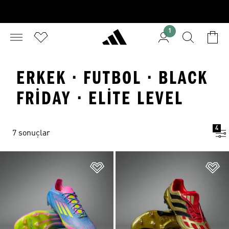
1
ERKEK · FUTBOL · BLACK
FRIDAY · ELITE LEVEL
4
7 sonuçlar
Favori Listesine Ekle
Fa