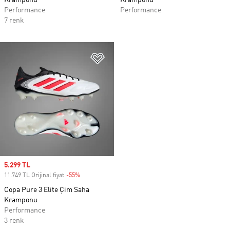
Kramponu
Kramponu
Performance
Performance
7 renk
Favori Listesine Ekle
Sale price
5.299 TL
11.749 TL Orijinal fiyat
-55%
Discount
Copa Pure 3 Elite Çim Saha
Kramponu
Performance
3 renk