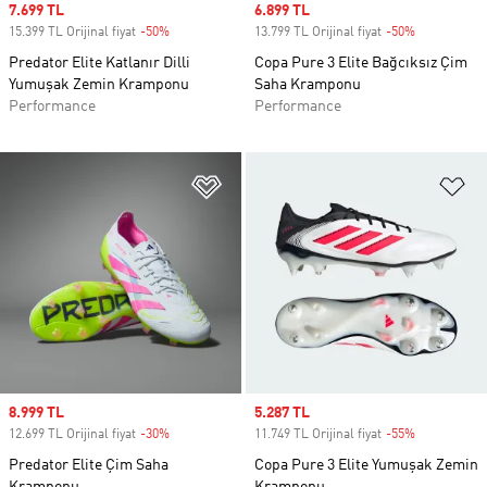
Sale price
7.699 TL
Sale price
6.899 TL
15.399 TL Orijinal fiyat
-50%
Discount
13.799 TL Orijinal fiyat
-50%
Discount
Predator Elite Katlanır Dilli
Copa Pure 3 Elite Bağcıksız Çim
Yumuşak Zemin Kramponu
Saha Kramponu
Performance
Performance
Favori Listesine Ekle
Fa
Sale price
8.999 TL
Sale price
5.287 TL
12.699 TL Orijinal fiyat
-30%
Discount
11.749 TL Orijinal fiyat
-55%
Discount
Predator Elite Çim Saha
Copa Pure 3 Elite Yumuşak Zemin