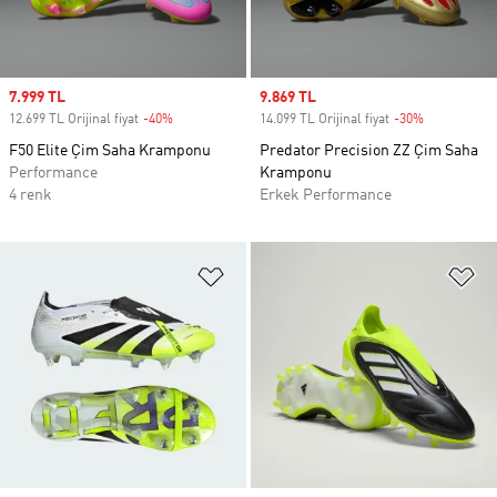
Sale price
7.999 TL
Sale price
9.869 TL
12.699 TL Orijinal fiyat
-40%
Discount
14.099 TL Orijinal fiyat
-30%
Discount
F50 Elite Çim Saha Kramponu
Predator Precision ZZ Çim Saha
Performance
Kramponu
4 renk
Erkek Performance
Favori Listesine Ekle
Fa