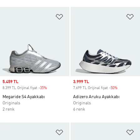
Favori Listesine Ekle
Fa
Sale price
5.459 TL
Sale price
3.999 TL
8.399 TL Orijinal fiyat
-35%
Discount
7.699 TL Orijinal fiyat
-50%
Discount
Megaride S4 Ayakkabı
Adizero Aruku Ayakkabı
Originals
Originals
2 renk
6 renk
Favori Listesine Ekle
Fa