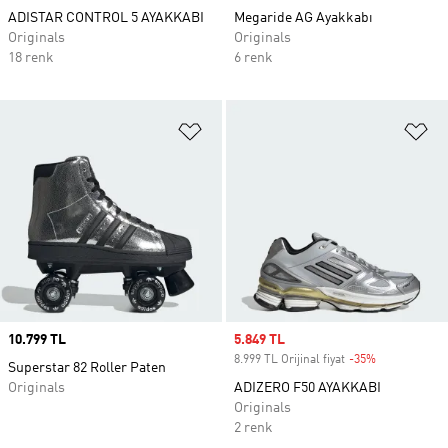
ADISTAR CONTROL 5 AYAKKABI
Megaride AG Ayakkabı
Originals
Originals
18 renk
6 renk
Favori Listesine Ekle
Fa
Price
10.799 TL
Sale price
5.849 TL
8.999 TL Orijinal fiyat
-35%
Discount
Superstar 82 Roller Paten
Originals
ADIZERO F50 AYAKKABI
Originals
2 renk