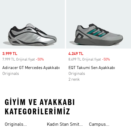
Sale price
3.999 TL
Sale price
4.249 TL
7.999 TL Orijinal fiyat
-50%
Discount
8.499 TL Orijinal fiyat
-50%
Discount
Adiracer GT Mercedes Ayakkabı
EQT Takumi Sen Ayakkabı
Originals
Originals
2 renk
GIYIM VE AYAKKABI
KATEGORILERIMIZ
Originals
Kadın Stan Smith
Campus