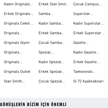
Ayakkabi
Ayakkabıları
Ayakkabıları
Kadın Originals
Erkek Stan Smith
Çocuk Campus
Ayakkabı
Ayakkabıları
Ayakkabıları
Erkek Originals
Samba
Superstar
Ayakkabı
Ayakkabıları
Ayakkabıları
Originals Ceket &
Kadın Samba
Kadın Superstar
Mont
Ayakkabıları
Ayakkabıları
Originals
Erkek Samba
Erkek Superstar
Eşofman Takımı
Ayakkabıları
Ayakkabıları
Originals Giyim
Çocuk Samba
Gazelle
Ayakkabıları
Ayakkabıları
Originals
Spezial
Kadın Gazelle
Tişörtleri
Ayakkabıları
Ayakkabıları
Originals
Kadın Spezial
Erkek Gazelle
Eşofman Altları
Ayakkabıları
Ayakkabıları
Originals Outlet
Erkek Spezial
Taekwondo
Ayakkabıları
Ayakkabıları
Stan Smith
Çocuk Spezial
Sl 72 Ayakkabıları
Ayakkabıları
Ayakkabıları
GÖRÜŞLERIN BIZIM IÇIN ÖNEMLI