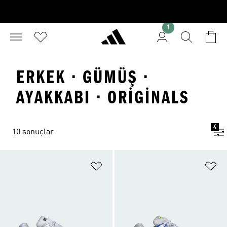
1
ERKEK · GÜMÜŞ ·
AYAKKABI · ORIGINALS
4
10 sonuçlar
Favori Listesine Ekle
Fa