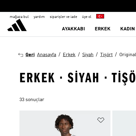
mağaza bul
yardım
siparişler ve iade
üye ol
AYAKKABI
ERKEK
KADIN
Geri
Anasayfa
Erkek
Siyah
Tişört
Origina
ERKEK · SIYAH · TIŞ
33 sonuçlar
Favori Listesi