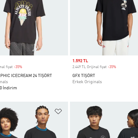
Sale price
1.592 TL
nal fiyat
-35%
Discount
2.449 TL Orijinal fiyat
-35%
Discount
PHIC ICECREAM 24 TİŞÖRT
GFX TİŞÖRT
nals
Erkek Originals
0 İndirim
ne Ekle
Favori Listesine Ekle