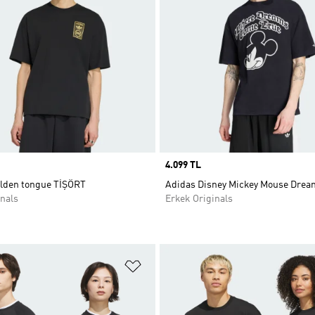
Price
4.099 TL
lden tongue TİŞÖRT
Adidas Disney Mickey Mouse Dream
nals
Erkek Originals
ne Ekle
Favori Listesine Ekle