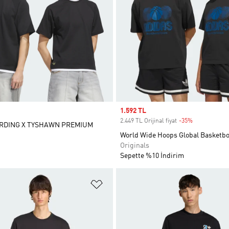
Sale price
1.592 TL
2.449 TL Orijinal fiyat
-35%
Discount
RDING X TYSHAWN PREMIUM
World Wide Hoops Global Basketbo
Originals
Sepette %10 İndirim
ne Ekle
Favori Listesine Ekle