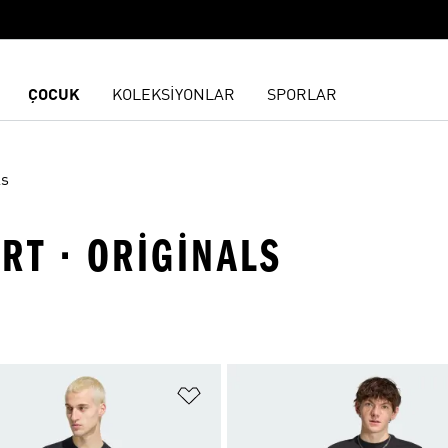
ÇOCUK
KOLEKSİYONLAR
SPORLAR
ls
ÖRT · ORIGINALS
ne Ekle
Favori Listesine Ekle