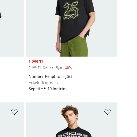
Sale price
1.299 TL
2.199 TL Orijinal fiyat
-40%
Discount
Number Graphic Tişört
Erkek Originals
Sepette %10 İndirim
Favori Listesine Ekle
Favori List