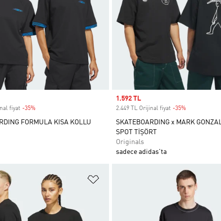
Sale price
1.592 TL
nal fiyat
-35%
Discount
2.449 TL Orijinal fiyat
-35%
Discount
RDING FORMULA KISA KOLLU
SKATEBOARDING x MARK GONZAL
SPOT TİŞÖRT
Originals
sadece adidas'ta
ne Ekle
Favori Listesine Ekle