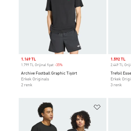
Sale price
1.169 TL
Sale price
1.592 TL
1.799 TL Orijinal fiyat
-35%
Discount
2.449 TL Oriji
Archive Football Graphic Tişört
Trefoil Esse
Erkek Originals
Erkek Origi
2 renk
3 renk
Favori Listesi