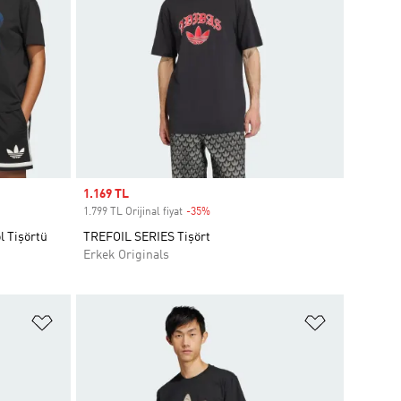
Sale price
1.169 TL
1.799 TL Orijinal fiyat
-35%
Discount
l Tişörtü
TREFOIL SERIES Tişört
Erkek Originals
Favori Listesine Ekle
Favori List