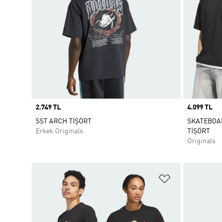
Price
2.749 TL
Price
4.099 TL
SST ARCH TİŞÖRT
SKATEBOA
Erkek Originals
TİŞÖRT
Originals
Favori Listesi