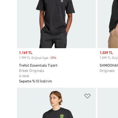
Sale price
1.169 TL
Sale price
1.039 TL
1.799 TL Orijinal fiyat
-35%
Discount
1.599 TL Oriji
Trefoil Essentials Tişört
SHMOOHAU
Erkek Originals
Originals
4 renk
Sepette %10 İndirim
Favori Listesi