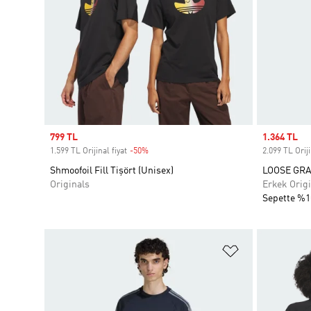
Sale price
799 TL
Sale price
1.364 TL
1.599 TL Orijinal fiyat
-50%
Discount
2.099 TL Oriji
Shmoofoil Fill Tişört (Unisex)
LOOSE GRA
Originals
Erkek Origi
Sepette %1
Favori Listesi