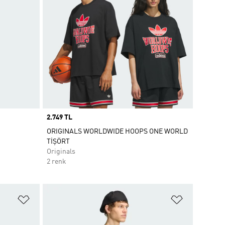
Price
2.749 TL
ORIGINALS WORLDWIDE HOOPS ONE WORLD
TİŞÖRT
Originals
2 renk
Favori Listesine Ekle
Favori List