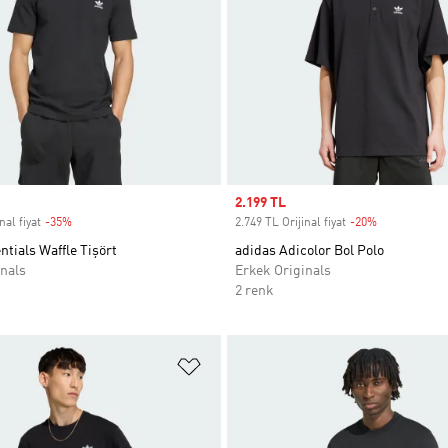
Sale price
2.199 TL
nal fiyat
-35%
Discount
2.749 TL Orijinal fiyat
-20%
Discount
ntials Waffle Tişört
adidas Adicolor Bol Polo
nals
Erkek Originals
2 renk
ne Ekle
Favori Listesine Ekle