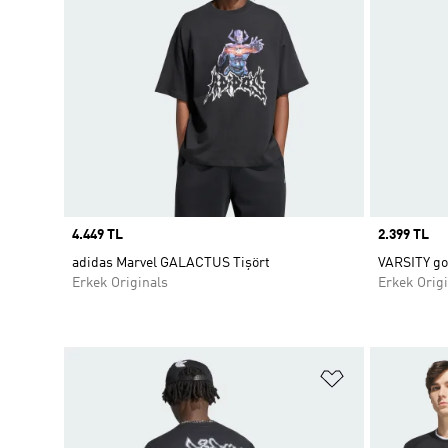
Price
4.449 TL
Price
2.399 TL
adidas Marvel GALACTUS Tişört
VARSITY go
Erkek Originals
Erkek Origi
Favori Listesi