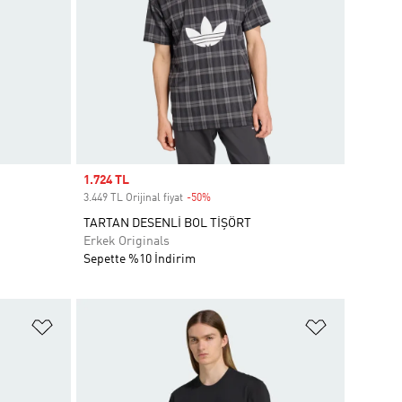
Sale price
1.724 TL
3.449 TL Orijinal fiyat
-50%
Discount
TARTAN DESENLİ BOL TİŞÖRT
Erkek Originals
Sepette %10 İndirim
Favori Listesine Ekle
Favori List