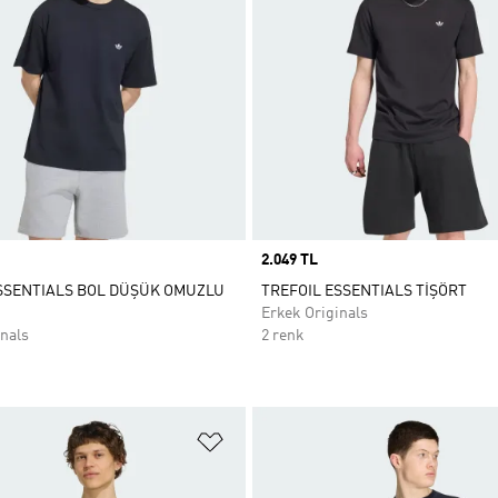
Price
2.049 TL
SSENTIALS BOL DÜŞÜK OMUZLU
TREFOIL ESSENTIALS TİŞÖRT
Erkek Originals
nals
2 renk
ne Ekle
Favori Listesine Ekle