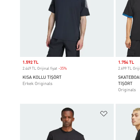
Sale price
1.592 TL
Sale price
1.754 TL
2.449 TL Orijinal fiyat
-35%
Discount
2.699 TL Oriji
KISA KOLLU TİŞÖRT
SKATEBOA
Erkek Originals
TİŞÖRT
Originals
Favori Listesi