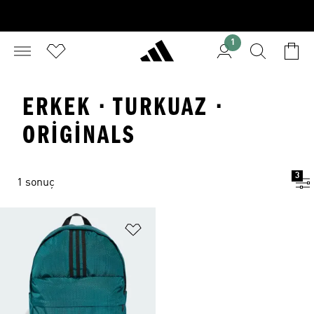
1
ERKEK · TURKUAZ ·
ORIGINALS
3
1 sonuç
Favori Listesine Ekle