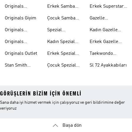
Mont
Ayakkabıları
Ayakkabıları
Originals
Erkek Samba
Erkek Superstar
Eşofman Takımı
Ayakkabıları
Ayakkabıları
Originals Giyim
Çocuk Samba
Gazelle
Ayakkabıları
Ayakkabıları
Originals
Spezial
Kadın Gazelle
Tişörtleri
Ayakkabıları
Ayakkabıları
Originals
Kadın Spezial
Erkek Gazelle
Eşofman Altları
Ayakkabıları
Ayakkabıları
Originals Outlet
Erkek Spezial
Taekwondo
Ayakkabıları
Ayakkabıları
Stan Smith
Çocuk Spezial
Sl 72 Ayakkabıları
Ayakkabıları
Ayakkabıları
GÖRÜŞLERIN BIZIM IÇIN ÖNEMLI
Sana daha iyi hizmet vermek için çalışıyoruz ve geri bildirimine değer
veriyoruz
Başa dön