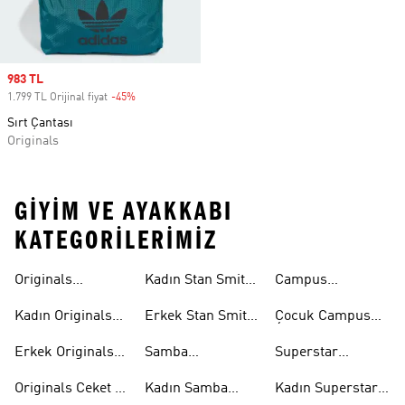
Sale price
983 TL
1.799 TL Orijinal fiyat
-45%
Discount
Sırt Çantası
Originals
GIYIM VE AYAKKABI
KATEGORILERIMIZ
Originals
Kadın Stan Smith
Campus
Ayakkabi
Ayakkabıları
Ayakkabıları
Kadın Originals
Erkek Stan Smith
Çocuk Campus
Ayakkabı
Ayakkabıları
Ayakkabıları
Erkek Originals
Samba
Superstar
Ayakkabı
Ayakkabıları
Ayakkabıları
Originals Ceket &
Kadın Samba
Kadın Superstar