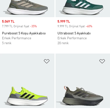
Sale price
5.069 TL
Sale price
5.999 TL
7.799 TL Orijinal fiyat
-35%
Discount
9.999 TL Orijinal fiyat
-40%
Discount
Pureboost 5 Koşu Ayakkabısı
Ultraboost 5 Ayakkabı
Erkek Performance
Erkek Performance
5 renk
20 renk
Favori Listesine Ekle
Fa