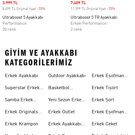
Sale price
3.999 TL
Sale price
7.409 TL
8.499 TL Orijinal fiyat
-55%
Discount
11.399 TL Orijinal fiyat
-35%
Discount
Ultraboost 5 Ayakkabı
Ultraboost 5 TR Ayakkabı
Performance
Erkek Performance
20 renk
2 renk
GIYIM VE AYAKKABI
KATEGORILERIMIZ
Erkek Ayakkabı
Outdoor Ayakkabı
Erkek Eşofman
Takımı
Superstar Erkek
Basketbol
Erkek Tişört
Ayakkabı
Ayakkabısı
Samba Erkek
Yeni Sezon Erkek
Erkek Şort
Ayakkabı
Ayakkabı
Erkek Originals
Erkek Outlet
Erkek Eşofman
Ayakkabı
Altı
Erkek Krampon
Erkek Ayakkabı
Erkek Ceket
Indirim