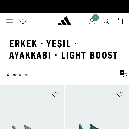
1
ERKEK · YEŞIL ·
AYAKKABI · LIGHT BOOST
4
4 sonuçlar
Favori Listesine Ekle
Fa