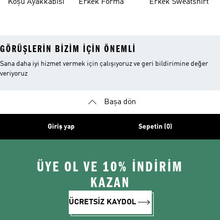
Koşu Ayakkabısı
Erkek Forma
Erkek Sweatshirt
GÖRÜŞLERIN BIZIM IÇIN ÖNEMLI
Sana daha iyi hizmet vermek için çalışıyoruz ve geri bildirimine değer
veriyoruz
Başa dön
Giriş yap
Sepetin (0)
ÜYE OL VE 10% İNDİRİM
KAZAN
ÜCRETSİZ KAYDOL