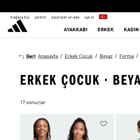
mağaza bul
yardım
siparişler ve iade
üye ol
AYAKKABI
ERKEK
KADIN
Geri
Anasayfa
Erkek Çocuk
Beyaz
Forma
ERKEK ÇOCUK · BEYA
17 sonuçlar
Favori Listesi