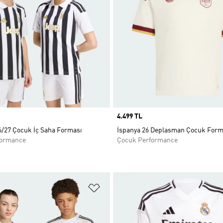
Price
4.499 TL
6/27 Çocuk İç Saha Forması
İspanya 26 Deplasman Çocuk Form
formance
Çocuk Performance
ne Ekle
Favori Listesine Ekle