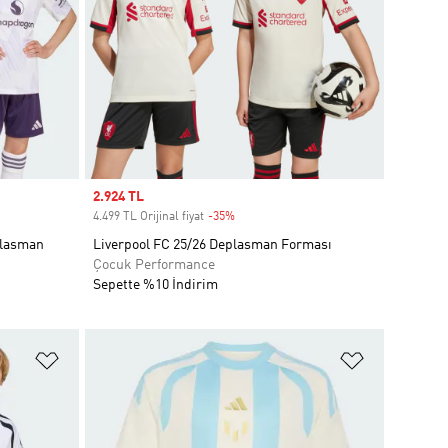
Sale price
2.924 TL
4.499 TL Orijinal fiyat
-35%
Discount
plasman
Liverpool FC 25/26 Deplasman Forması
Çocuk Performance
Sepette %10 İndirim
Favori Listesine Ekle
Favori List