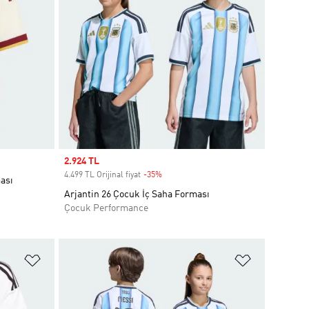
Sale price
2.924 TL
4.499 TL Orijinal fiyat
-35%
Discount
ası
Arjantin 26 Çocuk İç Saha Forması
Çocuk Performance
Favori Listesine Ekle
Favori List