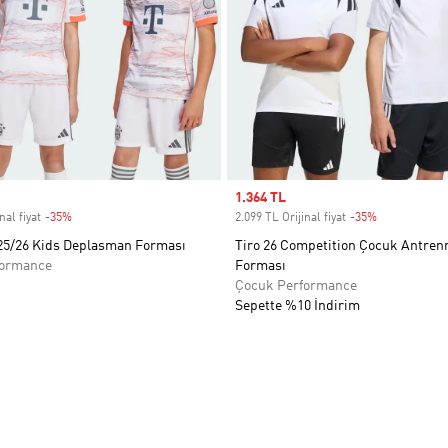
Sale price
1.364 TL
nal fiyat
-35%
Discount
2.099 TL Orijinal fiyat
-35%
Discount
25/26 Kids Deplasman Forması
Tiro 26 Competition Çocuk Antre
formance
Forması
Çocuk Performance
Sepette %10 İndirim
ne Ekle