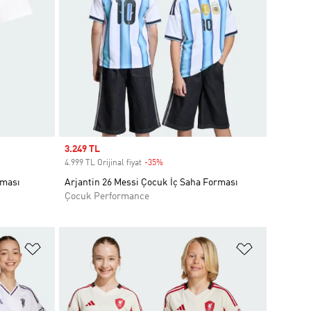
Sale price
3.249 TL
4.999 TL Orijinal fiyat
-35%
Discount
rması
Arjantin 26 Messi Çocuk İç Saha Forması
Çocuk Performance
Favori Listesine Ekle
Favori List