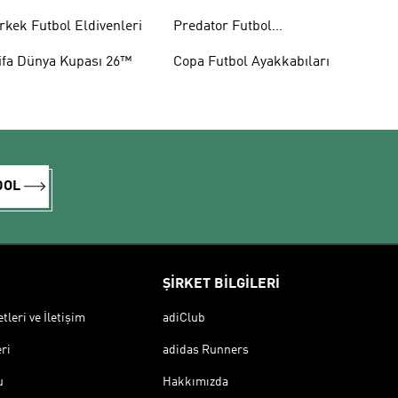
rkek Futbol Eldivenleri
Predator Futbol
Ayakkabıları
ifa Dünya Kupası 26™
Copa Futbol Ayakkabıları
DOL
ŞİRKET BİLGİLERİ
leri ve İletişim
adiClub
ri
adidas Runners
u
Hakkımızda