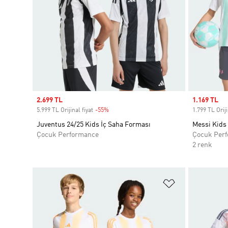
Sale price
2.699 TL
Sale price
1.169 TL
5.999 TL Orijinal fiyat
-55%
Discount
1.799 TL Oriji
Juventus 24/25 Kids İç Saha Forması
Messi Kids
Çocuk Performance
Çocuk Per
2 renk
Favori Listesi