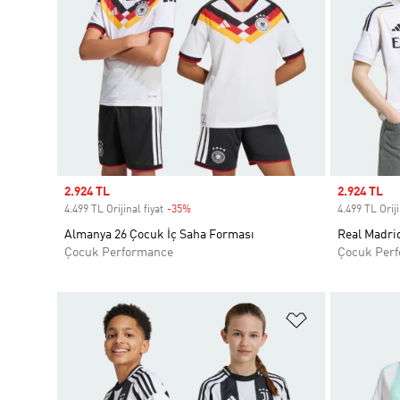
Sale price
2.924 TL
Sale price
2.924 TL
4.499 TL Orijinal fiyat
-35%
Discount
4.499 TL Oriji
Almanya 26 Çocuk İç Saha Forması
Real Madrid
Çocuk Performance
Çocuk Per
Favori Listesi