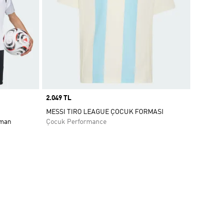
Price
2.049 TL
MESSI TIRO LEAGUE ÇOCUK FORMASI
nman
Çocuk Performance