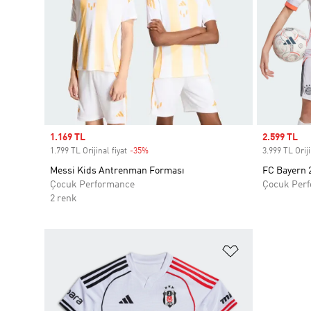
Sale price
1.169 TL
Sale price
2.599 TL
1.799 TL Orijinal fiyat
-35%
Discount
3.999 TL Oriji
Messi Kids Antrenman Forması
FC Bayern 
Çocuk Performance
Çocuk Per
2 renk
Favori Listesi