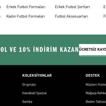
ı
Erkek Futbol Formaları
Erkek Futbol Şortları
E
ı
Kadın Futbol Formaları
Futbol Aksesuarları
F
 OL VE 10% İNDİRİM KAZAN
ÜCRETSİZ KAY
KOLEKSİYONLAR
DESTEK
Originals
Müşteri Hizmet
Handball Spezial
Mağaza Rehbe
Samba
Beden Tablos