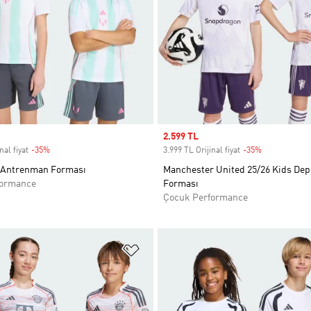
Sale price
2.599 TL
nal fiyat
-35%
Discount
3.999 TL Orijinal fiyat
-35%
Discount
 Antrenman Forması
Manchester United 25/26 Kids De
formance
Forması
Çocuk Performance
ne Ekle
Favori Listesine Ekle