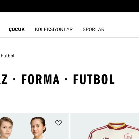
ÇOCUK
KOLEKSİYONLAR
SPORLAR
Futbol
Z · FORMA · FUTBOL
ne Ekle
Favori Listesine Ekle