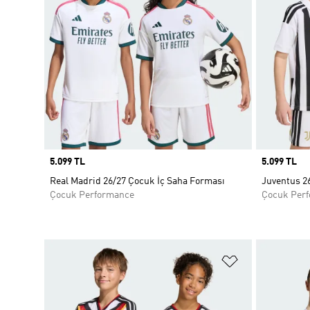
Price
5.099 TL
Price
5.099 TL
Real Madrid 26/27 Çocuk İç Saha Forması
Juventus 2
Çocuk Performance
Çocuk Per
Favori Listesi