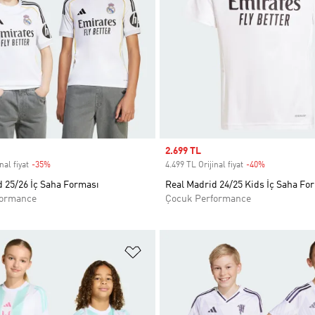
Sale price
2.699 TL
nal fiyat
-35%
Discount
4.499 TL Orijinal fiyat
-40%
Discount
 25/26 İç Saha Forması
Real Madrid 24/25 Kids İç Saha Fo
formance
Çocuk Performance
ne Ekle
Favori Listesine Ekle