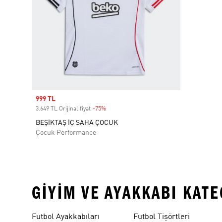
Sale price
999 TL
3.649 TL Orijinal fiyat
-75%
Discount
BEŞİKTAŞ İÇ SAHA ÇOCUK
Çocuk Performance
GIYIM VE AYAKKABI KAT
Futbol Ayakkabıları
Futbol Tişörtleri