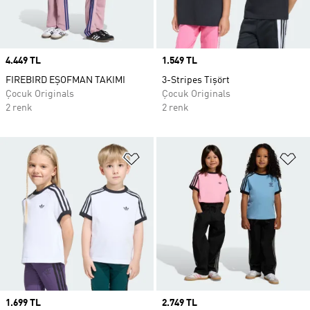
Price
4.449 TL
Price
1.549 TL
FIREBIRD EŞOFMAN TAKIMI
3-Stripes Tişört
Çocuk Originals
Çocuk Originals
2 renk
2 renk
Favori Listesine Ekle
Fa
Price
1.699 TL
Price
2.749 TL