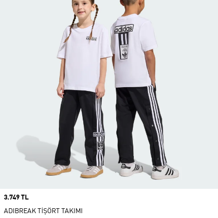
Price
3.749 TL
ADIBREAK TİŞÖRT TAKIMI