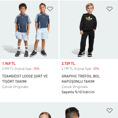
Favori Listesine Ekle
Fa
Sale price
1.949 TL
Sale price
2.729 TL
2.999 TL Orijinal fiyat
-35%
Discount
4.199 TL Orijinal fiyat
-35%
Discount
TEAMGEIST LOOSE ŞORT VE
GRAPHIC TREFOIL BOL
TİŞÖRT TAKIMI
KAPÜŞONLU TAKIM
Çocuk Originals
Çocuk Originals
Sepette %10 İndirim
Fa