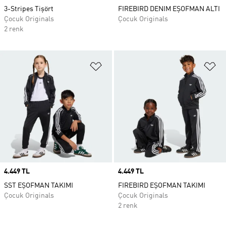
3-Stripes Tişört
FIREBIRD DENIM EŞOFMAN ALTI
Çocuk Originals
Çocuk Originals
2 renk
Favori Listesine Ekle
Fa
Price
4.449 TL
Price
4.449 TL
SST EŞOFMAN TAKIMI
FIREBIRD EŞOFMAN TAKIMI
Çocuk Originals
Çocuk Originals
2 renk