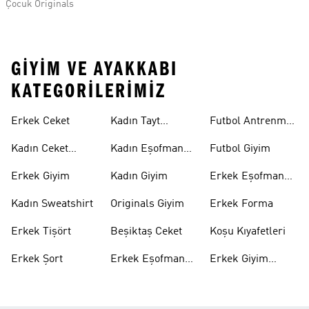
Çocuk Originals
GIYIM VE AYAKKABI
KATEGORILERIMIZ
Erkek Ceket
Kadın Tayt
Futbol Antrenman
Modelleri
Üstü
Kadın Ceket
Kadın Eşofman
Futbol Giyim
Modelleri
Altı
Erkek Giyim
Kadın Giyim
Erkek Eşofman
Takımı
Kadın Sweatshirt
Originals Giyim
Erkek Forma
Erkek Tişört
Beşiktaş Ceket
Koşu Kıyafetleri
Erkek Şort
Erkek Eşofman
Erkek Giyim
Altı
Indirim