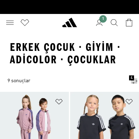
1
ERKEK ÇOCUK · GIYIM ·
ADICOLOR · ÇOCUKLAR
4
9 sonuçlar
Favori Listesine Ekle
Fa