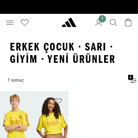
1
ERKEK ÇOCUK · SARI ·
GIYIM · YENI ÜRÜNLER
4
1 sonuç
Favori Listesine Ekle