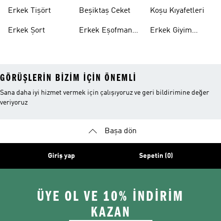
Erkek Tişört
Beşiktaş Ceket
Koşu Kıyafetleri
Erkek Şort
Erkek Eşofman
Erkek Giyim
Altı
Indirim
GÖRÜŞLERIN BIZIM IÇIN ÖNEMLI
Sana daha iyi hizmet vermek için çalışıyoruz ve geri bildirimine değer
veriyoruz
Başa dön
Giriş yap
Sepetin (0)
ÜYE OL VE 10% İNDİRİM
KAZAN