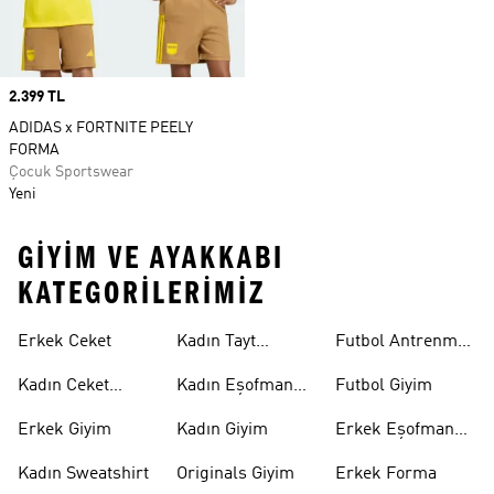
Price
2.399 TL
ADIDAS x FORTNITE PEELY
FORMA
Çocuk Sportswear
Yeni
GIYIM VE AYAKKABI
KATEGORILERIMIZ
Erkek Ceket
Kadın Tayt
Futbol Antrenman
Modelleri
Üstü
Kadın Ceket
Kadın Eşofman
Futbol Giyim
Modelleri
Altı
Erkek Giyim
Kadın Giyim
Erkek Eşofman
Takımı
Kadın Sweatshirt
Originals Giyim
Erkek Forma