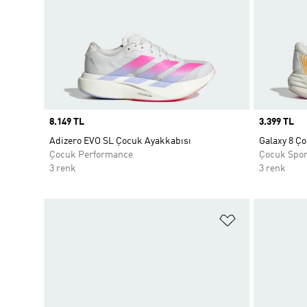
Price
8.149 TL
Price
3.399 TL
Adizero EVO SL Çocuk Ayakkabısı
Galaxy 8 Ç
Çocuk Performance
Çocuk Spo
3 renk
3 renk
Favori Listesi