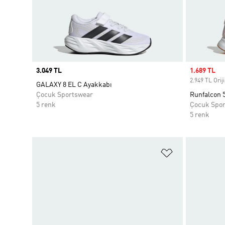
Price
3.049 TL
Sale price
1.689 TL
2.949 TL Oriji
GALAXY 8 EL C Ayakkabı
Çocuk Sportswear
Runfalcon 
5 renk
Çocuk Spo
5 renk
Favori Listesi