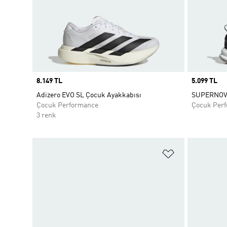
Price
8.149 TL
Price
5.099 TL
Adizero EVO SL Çocuk Ayakkabısı
SUPERNOVA
Çocuk Performance
Çocuk Per
3 renk
Favori Listesi