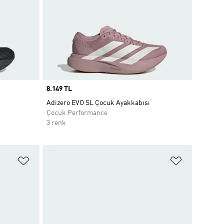
Price
8.149 TL
Adizero EVO SL Çocuk Ayakkabısı
Çocuk Performance
3 renk
Favori Listesine Ekle
Favori List