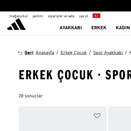
mağaza bul
yardım
siparişler ve iade
üye ol
AYAKKABI
ERKEK
KADIN
Geri
Anasayfa
Erkek Çocuk
Spor Ayakkabı
ERKEK ÇOCUK · SPOR
28 sonuçlar
Favori Listesi