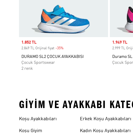
Sale price
1.852 TL
Sale price
1.949 TL
2.849 TL Orijinal fiyat
-35%
Discount
2.999 TL Oriji
DURAMO SL2 ÇOCUK AYAKKABISI
Duramo SL 
Çocuk Sportswear
Çocuk Spo
2 renk
GIYIM VE AYAKKABI KAT
Koşu Ayakkabıları
Erkek Koşu Ayakkabıları
Koşu Giyim
Kadın Koşu Ayakkabıları