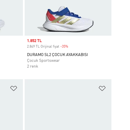
Sale price
1.852 TL
2.849 TL Orijinal fiyat
-35%
Discount
DURAMO SL2 ÇOCUK AYAKKABISI
Çocuk Sportswear
2 renk
Favori Listesine Ekle
Favori List