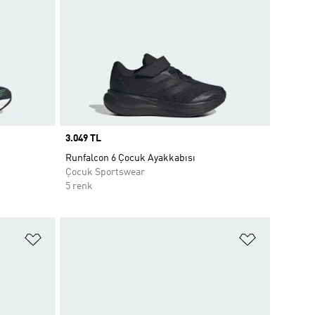
Price
3.049 TL
Runfalcon 6 Çocuk Ayakkabısı
Çocuk Sportswear
5 renk
Favori Listesine Ekle
Favori List