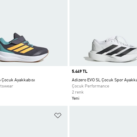
Price
5.449 TL
6 Çocuk Ayakkabısı
Adizero EVO SL Çocuk Spor Ayakka
rtswear
Çocuk Performance
2 renk
Yeni
ne Ekle
Favori Listesine Ekle