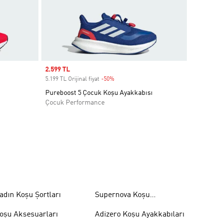
Sale price
2.599 TL
5.199 TL Orijinal fiyat
-50%
Discount
Pureboost 5 Çocuk Koşu Ayakkabısı
Çocuk Performance
adın Koşu Şortları
Supernova Koşu
Ayakkabıları
oşu Aksesuarları
Adizero Koşu Ayakkabıları