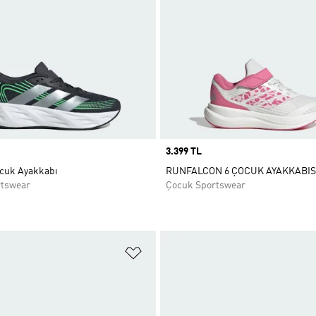
Price
3.399 TL
ocuk Ayakkabı
RUNFALCON 6 ÇOCUK AYAKKABIS
rtswear
Çocuk Sportswear
ne Ekle
Favori Listesine Ekle