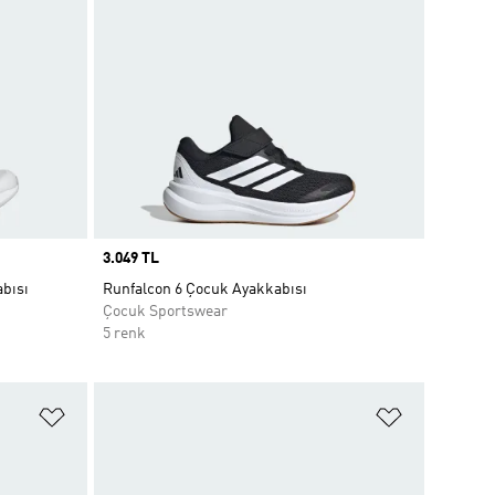
Price
3.049 TL
bısı
Runfalcon 6 Çocuk Ayakkabısı
Çocuk Sportswear
5 renk
Favori Listesine Ekle
Favori List