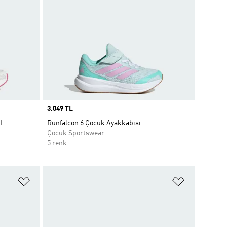
Price
3.049 TL
I
Runfalcon 6 Çocuk Ayakkabısı
Çocuk Sportswear
5 renk
Favori Listesine Ekle
Favori List