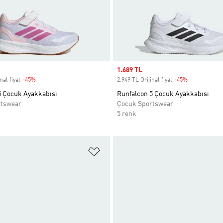
Sale price
1.689 TL
nal fiyat
-45%
Discount
2.949 TL Orijinal fiyat
-45%
Discount
5 Çocuk Ayakkabısı
Runfalcon 5 Çocuk Ayakkabısı
rtswear
Çocuk Sportswear
5 renk
ne Ekle
Favori Listesine Ekle