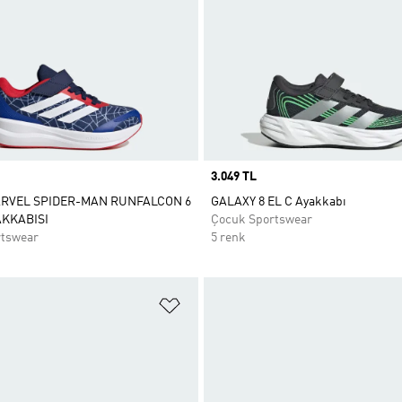
Price
3.049 TL
ARVEL SPIDER-MAN RUNFALCON 6
GALAXY 8 EL C Ayakkabı
KKABISI
Çocuk Sportswear
rtswear
5 renk
ne Ekle
Favori Listesine Ekle