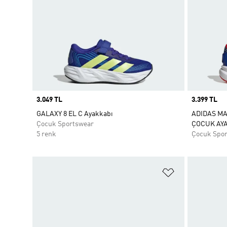
Price
3.049 TL
Price
3.399 TL
GALAXY 8 EL C Ayakkabı
ADIDAS M
Çocuk Sportswear
ÇOCUK AYA
5 renk
Çocuk Spo
Favori Listesi