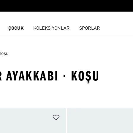
ÇOCUK
KOLEKSİYONLAR
SPORLAR
Koşu
 AYAKKABI · KOŞU
ne Ekle
Favori Listesine Ekle