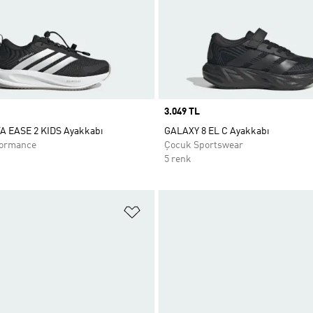
Price
3.049 TL
 EASE 2 KIDS Ayakkabı
GALAXY 8 EL C Ayakkabı
formance
Çocuk Sportswear
5 renk
ne Ekle
Favori Listesine Ekle