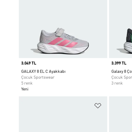
Price
3.049 TL
Price
3.399 TL
GALAXY 8 EL C Ayakkabı
Galaxy 8 Ç
Çocuk Sportswear
Çocuk Spo
5 renk
3 renk
Yeni
Favori Listesi