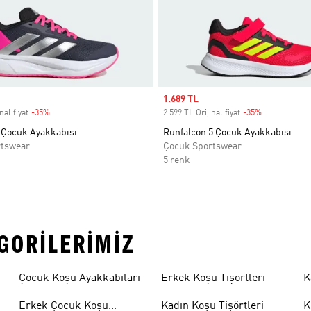
Sale price
1.689 TL
nal fiyat
-35%
Discount
2.599 TL Orijinal fiyat
-35%
Discount
Çocuk Ayakkabısı
Runfalcon 5 Çocuk Ayakkabısı
rtswear
Çocuk Sportswear
5 renk
EGORILERIMIZ
Çocuk Koşu Ayakkabıları
Erkek Koşu Tişörtleri
K
Erkek Çocuk Koşu
Kadın Koşu Tişörtleri
K