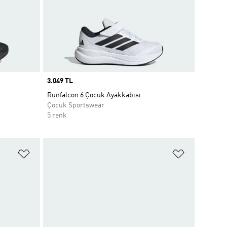
Price
3.049 TL
Runfalcon 6 Çocuk Ayakkabısı
Çocuk Sportswear
5 renk
Favori Listesine Ekle
Favori List