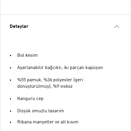
Detaylar
Bol kesim
Ayarlanabilir bağcıklı, iki parçalı kapüşon
%55 pamuk, %36 polyester (geri
dönüştürülmüş), %9 viskoz
Kanguru cep
Düşük omuzlu tasarım
Ribana manşetler ve alt kısım