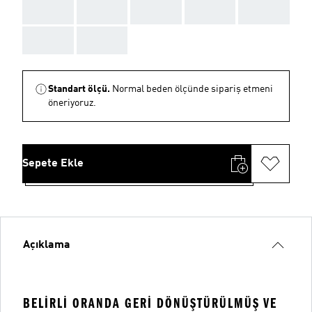
AAA
AAA
AAA
AAA
AAA
AAA
AAA
Standart ölçü.
Normal beden ölçünde sipariş etmeni
öneriyoruz.
Sepete Ekle
Açıklama
BELIRLI ORANDA GERI DÖNÜŞTÜRÜLMÜŞ VE