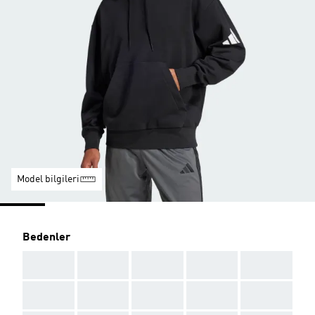
Model bilgileri
Bedenler
AAA
AAA
AAA
AAA
AAA
AAA
AAA
AAA
AAA
AAA