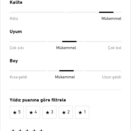
Kalite
Kötü
Mükemmel
Uyum
Çok sıkı
Mükemmel
Çok bol
Boy
Kısa geldi
Mükemmel
Uzun geldi
Yıldız puanına göre filtrele
5
4
3
2
1