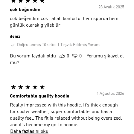
23 Aralık 2025
çok beğendim
çok beğendim çok rahat, konforlu, hem sporda hem
günlük olarak giyilebilir
deniz
Doğrulanmış Tüketici
Teşvik Edilmiş Yorum
Bu yorum faydalı oldu
0
0
Yorumu şikayet et
mu?
1 Ağustos 2026
Comfortable quality hoodie
Really impressed with this hoodie. It’s thick enough
for cooler weather, super comfortable, and has a
quality feel. The fit is relaxed without being oversized,
and it’s become my go-to hoodie.
Daha fazlasını oku