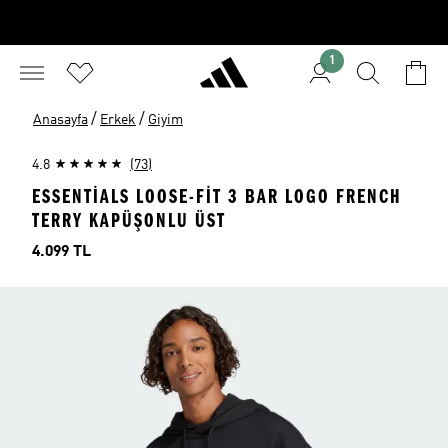
1
/
/
Anasayfa
Erkek
Giyim
4.8
(73)
ESSENTIALS LOOSE-FIT 3 BAR LOGO FRENCH
TERRY KAPÜŞONLU ÜST
Fiyat
4.099 TL