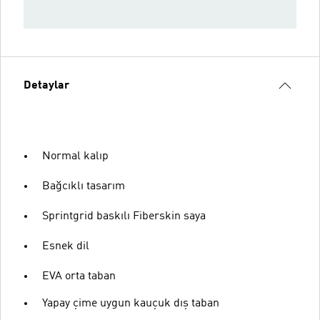
Detaylar
Normal kalıp
Bağcıklı tasarım
Sprintgrid baskılı Fiberskin saya
Esnek dil
EVA orta taban
Yapay çime uygun kauçuk dış taban