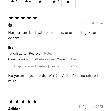
5
4
3
2
1
1 Ocak 2026
👍
Harika Tam bir fiyat performans ürünü … Teşekkür
ederiz
Ersin
Tercih Edilen Pozisyon:
Kaleci
Oynama sıklığı:
haftada 2-3 kez
Yüzey:
Sokak
Doğrulanmış Tüketici
Teşvik Edilmiş Yorum
Bu yorum faydalı oldu
0
0
Yorumu şikayet et
mu?
11 Ağustos 2025
Adidas