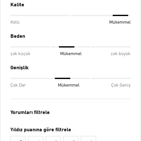
Kalite
Kötü
Mükemmel
Beden
çok küçük
Mükemmel
çok büyük
Genişlik
Çok Dar
Mükemmel
Çok Geniş
Yorumları filtrele
Yıldız puanına göre filtrele