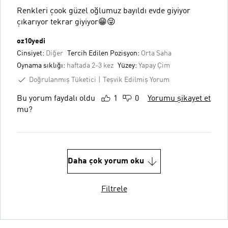
Renkleri çook güzel oğlumuz bayıldı evde giyiyor
çıkarıyor tekrar giyiyor😁😜
oz10yedi
Cinsiyet:
Diğer
Tercih Edilen Pozisyon:
Orta Saha
Oynama sıklığı:
haftada 2-3 kez
Yüzey:
Yapay Çim
Doğrulanmış Tüketici
Teşvik Edilmiş Yorum
Bu yorum faydalı oldu
1
0
Yorumu şikayet et
mu?
Daha çok yorum oku
Filtrele