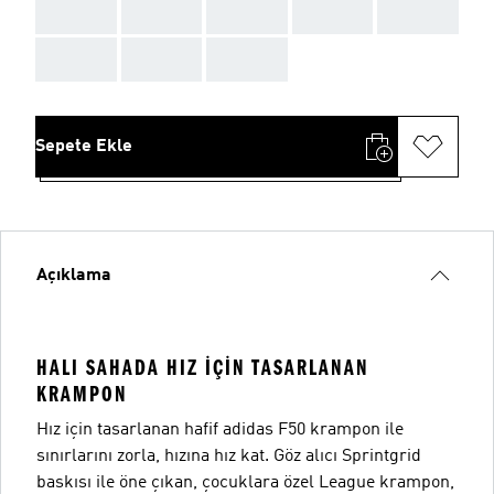
AAA
AAA
AAA
AAA
AAA
AAA
AAA
AAA
Sepete Ekle
Açıklama
HALI SAHADA HIZ IÇIN TASARLANAN
KRAMPON
Hız için tasarlanan hafif adidas F50 krampon ile
sınırlarını zorla, hızına hız kat. Göz alıcı Sprintgrid
baskısı ile öne çıkan, çocuklara özel League krampon,