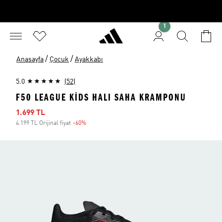
1
/
/
Anasayfa
Çocuk
Ayakkabı
5.0
(52)
F50 LEAGUE KIDS HALI SAHA KRAMPONU
İndirimli fiyat
1.699 TL
4.199 TL Orijinal fiyat
-60%
İndirim