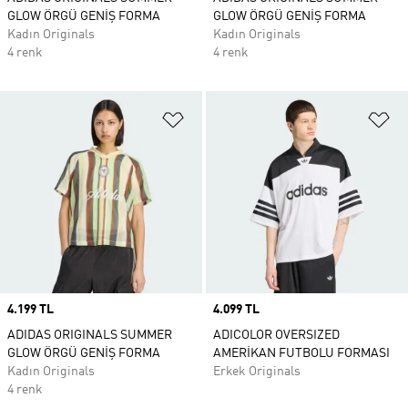
GLOW ÖRGÜ GENİŞ FORMA
GLOW ÖRGÜ GENİŞ FORMA
Kadın Originals
Kadın Originals
4 renk
4 renk
Favori Listesine Ekle
Fa
Price
4.199 TL
Price
4.099 TL
ADIDAS ORIGINALS SUMMER
ADICOLOR OVERSIZED
GLOW ÖRGÜ GENİŞ FORMA
AMERİKAN FUTBOLU FORMASI
Kadın Originals
Erkek Originals
4 renk