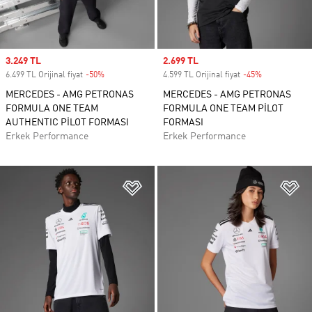
Sale price
3.249 TL
Sale price
2.699 TL
6.499 TL Orijinal fiyat
-50%
Discount
4.599 TL Orijinal fiyat
-45%
Discount
MERCEDES - AMG PETRONAS
MERCEDES - AMG PETRONAS
FORMULA ONE TEAM
FORMULA ONE TEAM PİLOT
AUTHENTIC PİLOT FORMASI
FORMASI
Erkek Performance
Erkek Performance
Favori Listesine Ekle
Fa