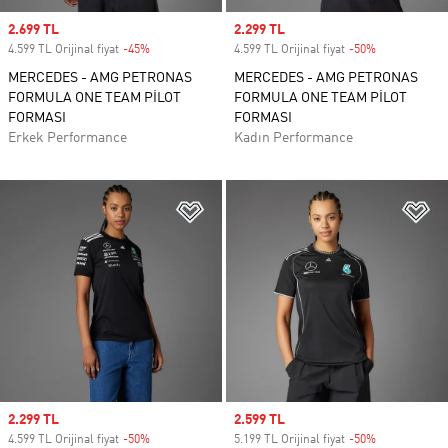
Sale price
2.699 TL
Sale price
2.299 TL
4.599 TL Orijinal fiyat
-45%
Discount
4.599 TL Orijinal fiyat
-50%
Discount
MERCEDES - AMG PETRONAS
MERCEDES - AMG PETRONAS
FORMULA ONE TEAM PİLOT
FORMULA ONE TEAM PİLOT
FORMASI
FORMASI
Erkek Performance
Kadın Performance
Favori Listesine Ekle
Fa
Sale price
2.299 TL
Sale price
2.599 TL
4.599 TL Orijinal fiyat
-50%
Discount
5.199 TL Orijinal fiyat
-50%
Discount