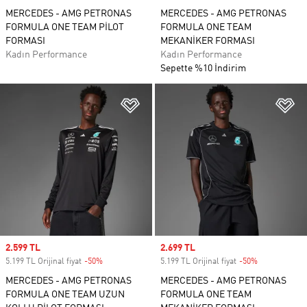
MERCEDES - AMG PETRONAS
MERCEDES - AMG PETRONAS
FORMULA ONE TEAM PİLOT
FORMULA ONE TEAM
FORMASI
MEKANİKER FORMASI
Kadın Performance
Kadın Performance
Sepette %10 İndirim
Favori Listesine Ekle
Fa
Sale price
2.599 TL
Sale price
2.699 TL
5.199 TL Orijinal fiyat
-50%
Discount
5.199 TL Orijinal fiyat
-50%
Discount
MERCEDES - AMG PETRONAS
MERCEDES - AMG PETRONAS
FORMULA ONE TEAM UZUN
FORMULA ONE TEAM