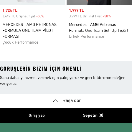
Sale price
1.724 TL
Sale price
1.999 TL
3.449 TL Orijinal fiyat
-50%
Discount
3.999 TL Orijinal fiyat
-50%
Discount
MERCEDES - AMG PETRONAS
Mercedes - AMG Petronas
FORMULA ONE TEAM PİLOT
Formula One Team Set-Up Tişört
FORMASI
Erkek Performance
Çocuk Performance
GÖRÜŞLERIN BIZIM IÇIN ÖNEMLI
Sana daha iyi hizmet vermek için çalışıyoruz ve geri bildirimine değer
veriyoruz
Başa dön
Giriş yap
Sepetin (0)