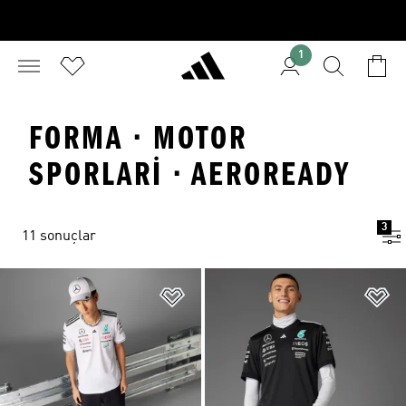
1
FORMA · MOTOR
SPORLARI · AEROREADY
3
11 sonuçlar
Favori Listesine Ekle
Fa